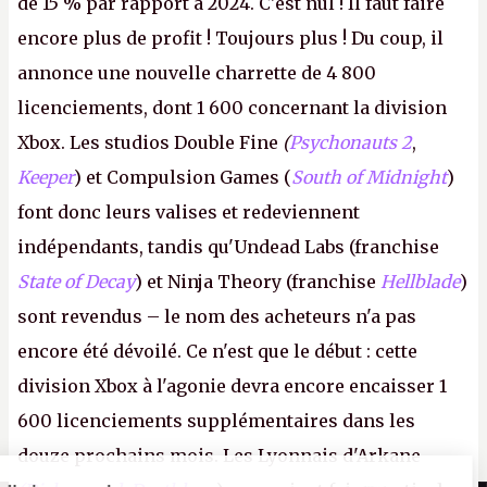
de 15 % par rapport à 2024. C'est nul ! Il faut faire
encore plus de profit ! Toujours plus ! Du coup, il
annonce une nouvelle charrette de 4 800
licenciements, dont 1 600 concernant la division
Xbox. Les studios Double Fine
(
Psychonauts 2
,
Keeper
) et Compulsion Games (
South of Midnight
)
font donc leurs valises et redeviennent
indépendants, tandis qu'Undead Labs (franchise
State of Decay
) et Ninja Theory (franchise
Hellblade
)
sont revendus – le nom des acheteurs n'a pas
encore été dévoilé. Ce n'est que le début : cette
division Xbox à l'agonie devra encore encaisser 1
600 licenciements supplémentaires dans les
douze prochains mois. Les Lyonnais d'Arkane