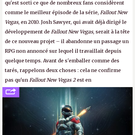
qu'est sorti ce que de nombreux fans considèrent
comme le meilleur épisode de la série,
Fallout New
Vegas
, en 2010. Josh Sawyer, qui avait déjà dirigé le
développement de
Fallout New Vegas
, serait à la tête
de ce nouveau projet – il abandonne un passage un
RPG non annoncé sur lequel il travaillait depuis
quelque temps. Avant de s'emballer comme des
tarés, rappelons deux choses : cela ne confirme
pas qu'un
Fallout New Vegas 2
est en
développement (pour ce que l'on sait, ils bossent
peut-être sur
Fallout Football
ou
Fallout vs. Les
Lapins Crétins)
et l'Obsidian d'aujourd'hui n'est plus
le même studio qu'il y a 15 ans. Mais bon, OK, on
peut commencer à fantasmer.
A.