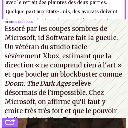
avec le retrait des plaintes des deux parties.
Quelque part aux États-Unis, des avocats doivent
être en train d'acheter leur quatrième Porsche
Perco
le 8 août 2026
Essoré par les coupes sombres de
avec les heures qu'ils ont facturées, alors la
Microsoft, id Software fait la gueule.
morale de cette histoire est quand même
Un vétéran du studio
tacle
positive.
A.
sévèrement Xbox
, estimant que la
direction
« ne comprend rien à l'art »
et que boucler un blockbuster comme
Doom: The Dark Ages
relève
désormais de l'impossible. Chez
Microsoft, on affirme qu'il faut y
croire très très fort et que le pouvoir
de l'amitié suffira.
P.