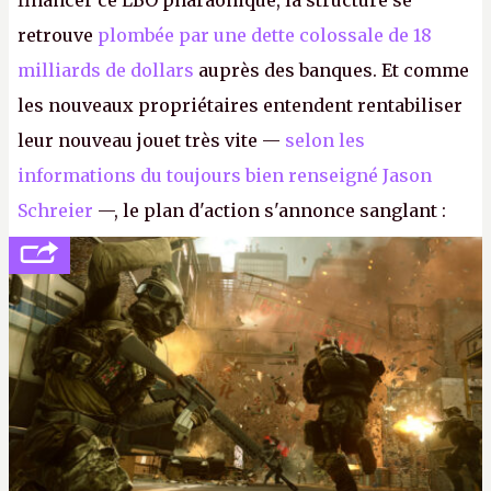
financer ce LBO pharaonique, la structure se
retrouve
plombée par une dette colossale de 18
milliards de dollars
auprès des banques. Et comme
les nouveaux propriétaires entendent rentabiliser
leur nouveau jouet très vite —
selon les
informations du toujours bien renseigné Jason
Schreier
—, le plan d'action s'annonce sanglant :
réductions de coûts drastiques, fermetures de
studios et licenciements massifs. En gros, essorer
FC
et
Battlefield
, puis virer le reste.
P.