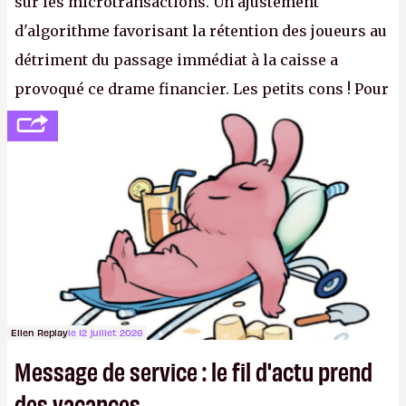
sur les microtransactions. Un ajustement
d'algorithme favorisant la rétention des joueurs au
détriment du passage immédiat à la caisse a
provoqué ce drame financier. Les petits cons ! Pour
se consoler, le PDG David Baszucki peut compter
sur le déblocage du jeu en Russie et l'explosion des
joueurs majeurs (+32 %). L'avenir appartient donc
aux adultes, qui ne sont jamais que des enfants
avec du pouvoir d'achat.
P.
Ellen Replay
le 12 juillet 2026
Message de service : le fil d'actu prend
des vacances