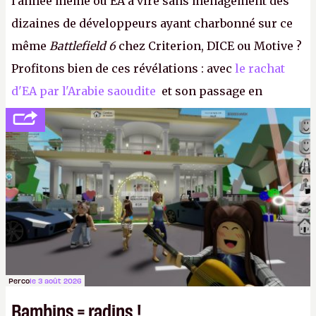
l'année même où EA a viré sans ménagement des
dizaines de développeurs ayant charbonné sur ce
même
Battlefield 6
chez Criterion, DICE ou Motive ?
Profitons bien de ces révélations : avec
le rachat
d'EA par l'Arabie saoudite
et son passage en
société privée, l'éditeur n'aura bientôt plus
l'obligation de publier ses bilans. Encore une
victoire pour la transparence.
P.
Perco
le 3 août 2026
Bambins = radins !