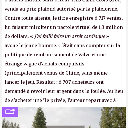
vendu au prix plafond autorisé par la plateforme.
Contre toute attente, le titre enregistre 6 717 ventes,
lui faisant miroiter un pactole virtuel de 1,3 million
de dollars. «
J'ai failli faire un arrêt cardiaque
»,
avoue le jeune homme. C'était sans compter sur la
politique de remboursement de Valve et une
étrange vague d'achats compulsifs
(principalement venus de Chine, sans même
lancer le jeu). Résultat : 6 707 acheteurs ont
demandé à revoir leur argent dans la foulée. Au lieu
de s'acheter une île privée, l'auteur repart avec à
peine 2 000 dollars en poche. C'est toujours plus
cher payé que le temps passé à dev, mais ça
apprendra aux petits malins qu'on ne braque pas