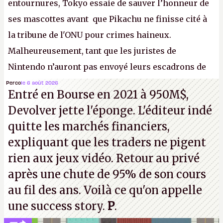
entournures, Tokyo essaie de sauver l’honneur de
ses mascottes avant que Pikachu ne finisse cité à
la tribune de l'ONU pour crimes haineux.
Malheureusement, tant que les juristes de
Nintendo n’auront pas envoyé leurs escadrons de
la mort judiciaires pour distribuer du copyright
Perco
le 6 août 2026
Entré en Bourse en 2021 à 950M$,
strike à tour de bras, l'Oncle Sam continuera
Devolver jette l'éponge. L'éditeur indé
d'étaler sa confiture intellectuelle sur vos
quitte les marchés financiers,
souvenirs d'enfance.
P.
expliquant que les traders ne pigent
rien aux jeux vidéo. Retour au privé
après une chute de 95% de son cours
au fil des ans. Voilà ce qu'on appelle
une success story.
P
.