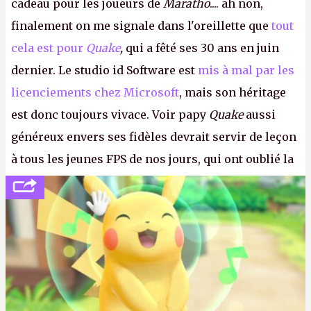
cadeau pour les joueurs de
Maratho
.... ah non,
finalement on me signale dans l'oreillette que
tout
cela est pour
Quake
,
qui a fêté ses 30 ans en juin
dernier. Le studio id Software est
mis à mal par les
licenciements chez Microsoft
, mais son héritage
est donc toujours vivace. Voir papy
Quake
aussi
généreux envers ses fidèles devrait servir de leçon
à tous les jeunes FPS de nos jours, qui ont oublié la
politesse et le respect envers leurs joueurs et les
anciens. Il leur faudrait une bonne guerre des
consoles à ces petits cons !
P.