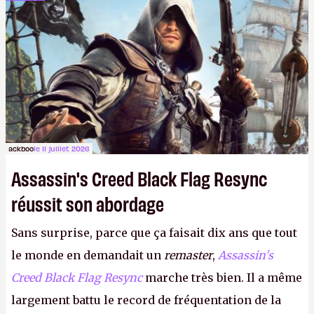
dans la rue. Bon été à tous ! –
ER.
ackboo
le 11 juillet 2026
Assassin's Creed Black Flag Resync
réussit son abordage
Sans surprise, parce que ça faisait dix ans que tout
le monde en demandait un
remaster
,
Assassin's
Creed Black Flag Resync
marche très bien. Il a même
largement battu le record de fréquentation de la