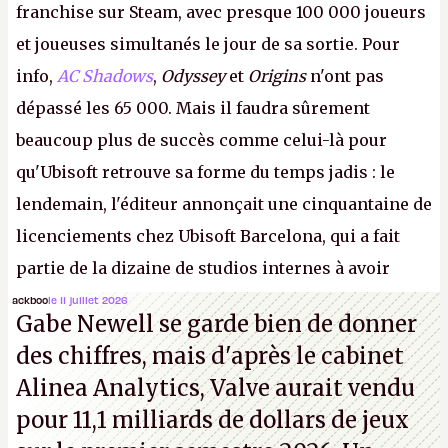
franchise sur Steam, avec presque 100 000 joueurs
et joueuses simultanés le jour de sa sortie. Pour
info,
AC Shadows
,
Odyssey
et
Origins
n'ont pas
dépassé les 65 000. Mais il faudra sûrement
beaucoup plus de succès comme celui-là pour
qu'Ubisoft retrouve sa forme du temps jadis : le
lendemain, l'éditeur annonçait une cinquantaine de
licenciements chez Ubisoft Barcelona, qui a fait
partie de la dizaine de studios internes à avoir
travaillé sur cet
Assassin's Creed
sous la direction
ackboo
le 11 juillet 2026
Gabe Newell se garde bien de donner
d'Ubisoft Singapour.
A.
des chiffres, mais d'après le cabinet
Alinea Analytics, Valve aurait vendu
pour 11,1 milliards de dollars de jeux