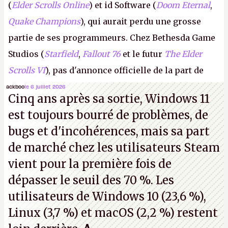
(
Elder Scrolls Online
) et id Software (
Doom Eternal
,
Quake Champions
), qui aurait perdu une grosse
partie de ses programmeurs. Chez Bethesda Game
Studios (
Starfield
,
Fallout 76
et le futur
The Elder
Scrolls VI
), pas d'annonce officielle de la part de
Microsoft, mais le syndicat des employés confirme
ackboo
le 6 juillet 2026
Cinq ans après sa sortie, Windows 11
de nombreux licenciements.
A.
est toujours bourré de problèmes, de
bugs et d'incohérences, mais sa part
de marché chez les utilisateurs Steam
vient pour la première fois de
dépasser le seuil des 70 %. Les
utilisateurs de Windows 10 (23,6 %),
Linux (3,7 %) et macOS (2,2 %) restent