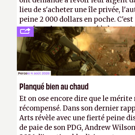
ont demandé à revoir leur argent da
lieu de s'acheter une île privée, l'a
peine 2 000 dollars en poche. C'est
payé que le temps passé à dev, mai
petits malins qu'on ne braque pas 
facilement.
P.
Perco
le 4 août 2026
Planqué bien au chaud
Et on ose encore dire que le mérite 
récompensé. Dans son dernier rapp
Arts révèle avec une fierté peine di
de paie de son PDG, Andrew Wilson.