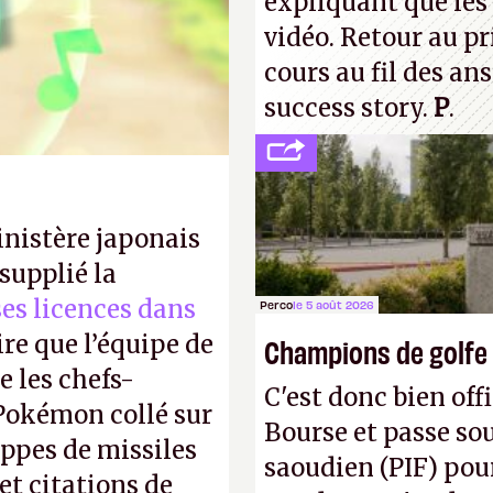
expliquant que les 
vidéo. Retour au p
cours au fil des an
success story.
P
.
inistère japonais
supplié la
 ses licences dans
Perco
le 5 août 2026
ire que l’équipe de
Champions de golfe
 les chefs-
C'est donc bien offi
 Pokémon collé sur
Bourse et passe sou
appes de missiles
saoudien (PIF) pour
et citations de