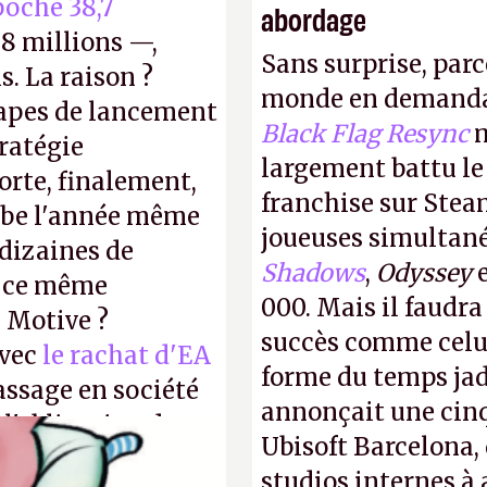
oché 38,7
abordage
8 millions —,
Sans surprise, parc
s. La raison ?
monde en demanda
tapes de lancement
Black Flag Resync
m
tratégie
largement battu le
orte, finalement,
franchise sur Stea
mbe l'année même
joueuses simultanés
dizaines de
Shadows
,
Odyssey
r ce même
000. Mais il faudr
u Motive ?
succès comme celui
avec
le rachat d'EA
forme du temps jadi
assage en société
annonçait une cin
 l'obligation de
Ubisoft Barcelona, 
ire pour la
studios internes à 