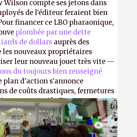
 Wilson compte ses jetons dans
mployés de l'éditeur feraient bien
 Pour financer ce LBO pharaonique,
rouve
plombée par une dette
liards de dollars
auprès des
 les nouveaux propriétaires
iser leur nouveau jouet très vite —
ions du toujours bien renseigné
e plan d'action s'annonce
ons de coûts drastiques, fermetures
ciements massifs. En gros, essorer
uis virer le reste.
P.