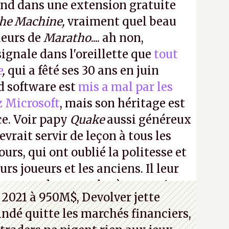
ond dans une extension gratuite
the Machine,
vraiment quel beau
ueurs de
Maratho
.... ah non,
ignale dans l'oreillette que
tout
e
,
qui a fêté ses 30 ans en juin
id software est
mis a mal par les
z Microsoft
, mais son héritage est
ce. Voir papy
Quake
aussi généreux
evrait servir de leçon à tous les
ours, qui ont oublié la politesse et
urs joueurs et les anciens. Il leur
guerre des consoles à ces petits
 2021 à 950M$, Devolver jette
 indé quitte les marchés financiers,