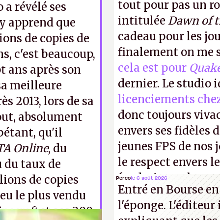
tout pour pas un r
o a révélé ses
intitulée
Dawn of 
n y apprend que
cadeau pour les jo
lions de copies de
finalement on me s
s, c'est beaucoup,
cela est pour
Quak
ept ans après son
dernier. Le studio 
sa meilleure
licenciements che
ès 2013, lors de sa
donc toujours viva
tout, absolument
envers ses fidèles d
pétant, qu'il
jeunes FPS de nos j
TA Online
, du
le respect envers le
 du taux de
faudrait une bonne 
lions de copies
Perco
le 6 août 2026
Entré en Bourse en
cons !
P.
eu le plus vendu
l'éponge. L'éditeur
necraft
et ses 200