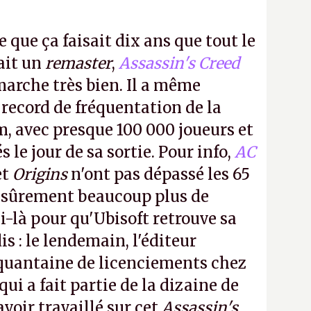
e que ça faisait dix ans que tout le
it un
remaster
,
Assassin's Creed
arche très bien. Il a même
 record de fréquentation de la
m, avec presque 100 000 joueurs et
 le jour de sa sortie. Pour info,
AC
et
Origins
n'ont pas dépassé les 65
a sûrement beaucoup plus de
-là pour qu'Ubisoft retrouve sa
s : le lendemain, l'éditeur
quantaine de licenciements chez
qui a fait partie de la dizaine de
avoir travaillé sur cet
Assassin's