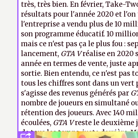
très, très bien. En février, Take-Tw
résultats pour l'année 2020 et l'o
l'entreprise a vendu plus de 10 mil
son programme éducatif. 10 million
mais ce n'est pas ça le plus fou : s
lancement,
GTA V
réalise en 2020 
année en termes de vente, juste apr
sortie. Bien entendu, ce n'est pas 
tous les chiffres sont dans un vert 
s'agisse des revenus générés par
G
nombre de joueurs en simultané ou
rétention des joueurs. Avec 140 mil
écoulées,
GTA V
reste le deuxième j
de tous les temps, juste derrière
Mi