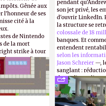
pendant qu'Andrew
d'impôts. Gênée aux
son jet privé, les e
r l’honneur de ses
d'ouvrir LinkedIn.
isse cité à la
la structure se ret
eux.
colossale de 18 mil
istes de Nintendo
banques. Et comme
s de la mort
entendent rentabil
right strike à tour
selon les informat
taler sa confiture
Jason Schreier
—, l
enfance.
P.
sanglant : réducti
de studios et licen
FC
et
Battlefield
, p