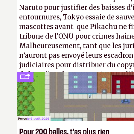
Naruto pour justifier des baisses 
entournures, Tokyo essaie de sauve
mascottes avant que Pikachu ne fin
tribune de l'ONU pour crimes hain
Malheureusement, tant que les jur
n’auront pas envoyé leurs escadron
judiciaires pour distribuer du copy
de bras, l'Oncle Sam continuera d'é
intellectuelle sur vos souvenirs d'
Perco
le 6 août 2026
Pour 200 balles, t'as plus rien