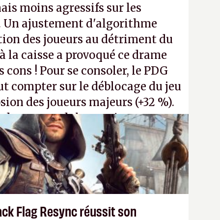
ais moins agressifs sur les
. Un ajustement d'algorithme
ntion des joueurs au détriment du
 la caisse a provoqué ce drame
s cons ! Pour se consoler, le PDG
t compter sur le déblocage du jeu
osion des joueurs majeurs (+32 %).
 donc aux adultes, qui ne sont
ants avec du pouvoir d'achat.
P.
ack Flag Resync réussit son