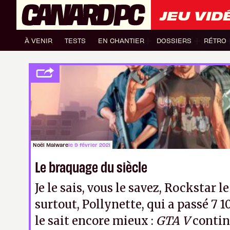
JEU VID
À VENIR
TESTS
EN CHANTIER
DOSSIERS
RÉTRO
Noël Malware
le 9 février 2021
Le braquage du siècle
Je le sais, vous le savez, Rockstar le
surtout, Pollynette, qui a passé 7 
le sait encore mieux :
GTA V
contin