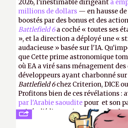
2026, l’inestimable dirigeant
a emp
millions de dollars
— en hausse de 
boostés par des bonus et des action
Battlefield 6
a coché « toutes ses é
», et la direction a déployé une « s
audacieuse » basée sur l'IA. Qu'imp
que Cette prime astronomique to
où EA a viré sans ménagement des 
développeurs ayant charbonné su
Battlefield 6
chez Criterion, DICE o
Profitons bien de ces révélations : 
par l'Arabie saoudite
pour et son p
privée, l'éditeur n'aura bientôt plus
publier ses bilans. Encore une victo