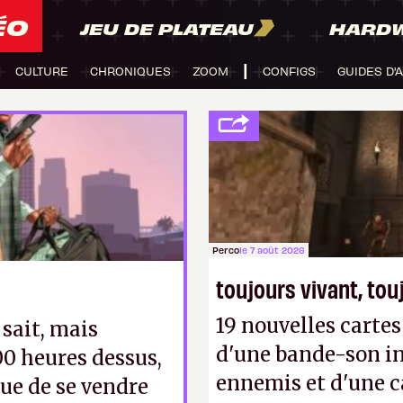
ÉO
JEU DE PLATEAU
HARD
CULTURE
CHRONIQUES
ZOOM
CONFIGS
GUIDES D'
Perco
le 7 août 2026
toujours vivant, to
19 nouvelles cart
 sait, mais
d'une bande-son in
100 heures dessus,
ennemis et d'une c
ue de se vendre