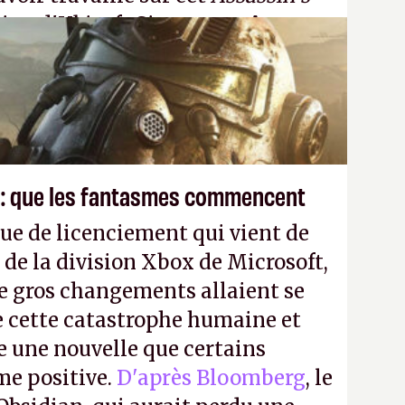
tion d'Ubisoft Singapour.
A.
 : que les fantasmes commencent
ue de licenciement qui vient de
 de la division Xbox de Microsoft,
e gros changements allaient se
e cette catastrophe humaine et
e une nouvelle que certains
me positive.
D'après Bloomberg
, le