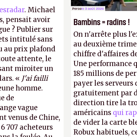
esradar
. Michael
Perco
le 3 août 2026
, pensait avoir
Bambins = radins !
gue ? Publier sur
On n'arrête plus l'
ts intitulé sans
au deuxième trimes
u au prix plafond
chiffre d'affaires d
oute attente, le
Une performance q
isant miroiter un
185 millions de per
lars. «
J'ai failli
payer les serveurs
 jeune homme.
gratuitement par d
ue de
direction tire la t
range vague
américains
qui rap
nt venus de Chine,
de vider la carte 
: 6 707 acheteurs
Robux habituels, ce