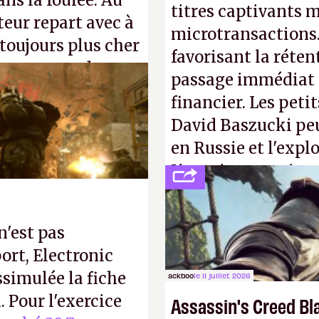
ns la foulée. Au
titres captivants m
uteur repart avec à
microtransactions
 toujours plus cher
favorisant la réte
s ça apprendra aux
passage immédiat à
Gabe Newell aussi
financier. Les petit
David Baszucki peu
en Russie et l'expl
L'avenir appartient
jamais que des enf
n'est pas
ort, Electronic
ssimulée la fiche
ackboo
le 11 juillet 2026
 Pour l'exercice
Assassin's Creed Bl