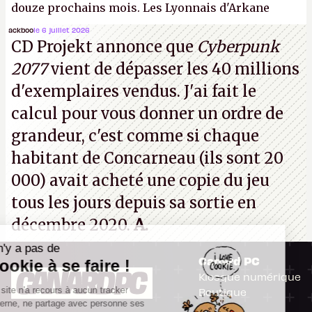
douze prochains mois. Les Lyonnais d'Arkane
(Dishonored,
Deathloop
) pourraient faire partie des
ackboo
le 6 juillet 2026
CD Projekt annonce que
Cyberpunk
prochaines victimes, puisque Microsoft a confirmé
2077
vient de dépasser les 40 millions
vouloir se séparer du studio.
A.
d'exemplaires vendus. J'ai fait le
calcul pour vous donner un ordre de
grandeur, c'est comme si chaque
habitant de Concarneau (ils sont 20
000) avait acheté une copie du jeu
tous les jours depuis sa sortie en
décembre 2020.
A.
Il n'y a pas de
Canard PC
Cookie à se faire !
Kiosque numérique
Ce site n'a recours à aucun tracker
Boutique
externe, ne partage avec personne ses