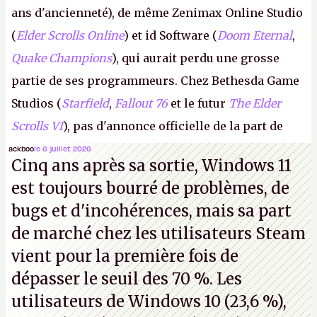
ans d'ancienneté), de même Zenimax Online Studio
(
Elder Scrolls Online
) et id Software (
Doom Eternal
,
Quake Champions
), qui aurait perdu une grosse
partie de ses programmeurs. Chez Bethesda Game
Studios (
Starfield
,
Fallout 76
et le futur
The Elder
Scrolls VI
), pas d'annonce officielle de la part de
Microsoft, mais le syndicat des employés confirme
ackboo
le 6 juillet 2026
Cinq ans après sa sortie, Windows 11
de nombreux licenciements.
A.
est toujours bourré de problèmes, de
bugs et d'incohérences, mais sa part
de marché chez les utilisateurs Steam
vient pour la première fois de
dépasser le seuil des 70 %. Les
utilisateurs de Windows 10 (23,6 %),