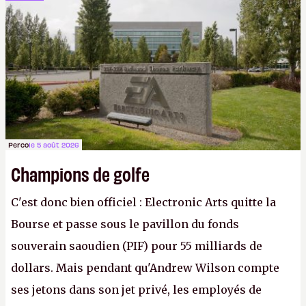
cher payé que le temps passé à dev, mais ça
apprendra aux petits malins qu'on ne braque pas
Gabe Newell aussi facilement.
P.
Perco
le 5 août 2026
Champions de golfe
C'est donc bien officiel : Electronic Arts quitte la
Bourse et passe sous le pavillon du fonds
souverain saoudien (PIF) pour 55 milliards de
dollars. Mais pendant qu'Andrew Wilson compte
ses jetons dans son jet privé, les employés de