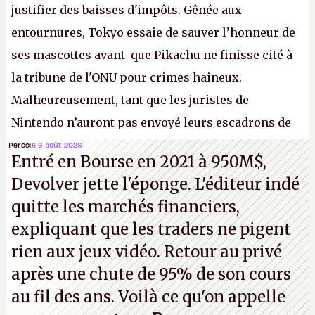
justifier des baisses d'impôts. Gênée aux
entournures, Tokyo essaie de sauver l’honneur de
ses mascottes avant que Pikachu ne finisse cité à
la tribune de l'ONU pour crimes haineux.
Malheureusement, tant que les juristes de
Nintendo n’auront pas envoyé leurs escadrons de
la mort judiciaires pour distribuer du copyright
Perco
le 6 août 2026
Entré en Bourse en 2021 à 950M$,
strike à tour de bras, l'Oncle Sam continuera
Devolver jette l'éponge. L'éditeur indé
d'étaler sa confiture intellectuelle sur vos
quitte les marchés financiers,
souvenirs d'enfance.
P.
expliquant que les traders ne pigent
rien aux jeux vidéo. Retour au privé
après une chute de 95% de son cours
au fil des ans. Voilà ce qu'on appelle