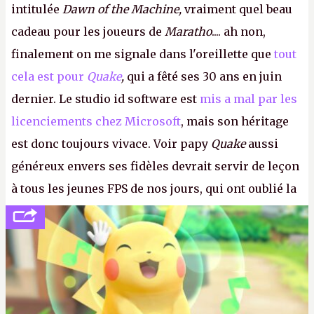
intitulée
Dawn of the Machine,
vraiment quel beau
cadeau pour les joueurs de
Maratho
.... ah non,
finalement on me signale dans l'oreillette que
tout
cela est pour
Quake
,
qui a fêté ses 30 ans en juin
dernier. Le studio id software est
mis a mal par les
licenciements chez Microsoft
, mais son héritage
est donc toujours vivace. Voir papy
Quake
aussi
généreux envers ses fidèles devrait servir de leçon
à tous les jeunes FPS de nos jours, qui ont oublié la
politesse et le respect envers leurs joueurs et les
anciens. Il leur faudrait une bonne guerre des
consoles à ces petits cons !
P.