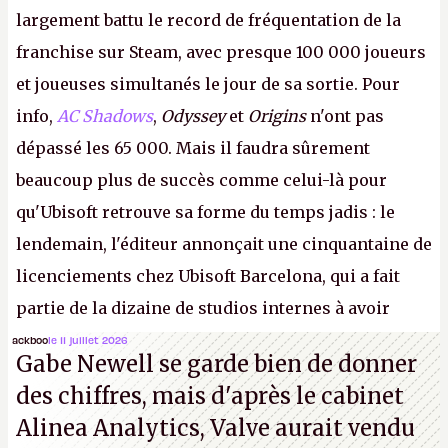
largement battu le record de fréquentation de la
franchise sur Steam, avec presque 100 000 joueurs
et joueuses simultanés le jour de sa sortie. Pour
info,
AC Shadows
,
Odyssey
et
Origins
n'ont pas
dépassé les 65 000. Mais il faudra sûrement
beaucoup plus de succès comme celui-là pour
qu'Ubisoft retrouve sa forme du temps jadis : le
lendemain, l'éditeur annonçait une cinquantaine de
licenciements chez Ubisoft Barcelona, qui a fait
partie de la dizaine de studios internes à avoir
travaillé sur cet
Assassin's Creed
sous la direction
ackboo
le 11 juillet 2026
Gabe Newell se garde bien de donner
d'Ubisoft Singapour.
A.
des chiffres, mais d'après le cabinet
Alinea Analytics, Valve aurait vendu