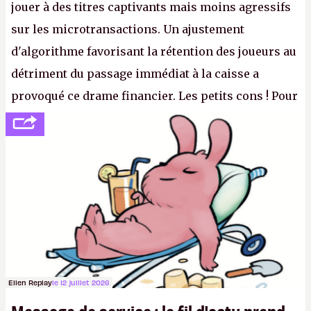
jouer à des titres captivants mais moins agressifs
sur les microtransactions. Un ajustement
d'algorithme favorisant la rétention des joueurs au
détriment du passage immédiat à la caisse a
provoqué ce drame financier. Les petits cons ! Pour
se consoler, le PDG David Baszucki peut compter
sur le déblocage du jeu en Russie et l'explosion des
joueurs majeurs (+32 %). L'avenir appartient donc
aux adultes, qui ne sont jamais que des enfants
avec du pouvoir d'achat.
P.
Ellen Replay
le 12 juillet 2026