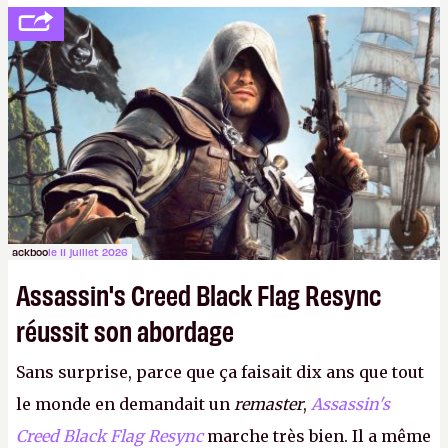
votre famille et aux inconnus que vous croisez
dans la rue. Bon été à tous ! –
ER.
ackboo
le 11 juillet 2026
Assassin's Creed Black Flag Resync
réussit son abordage
Sans surprise, parce que ça faisait dix ans que tout
le monde en demandait un
remaster
,
Assassin's
Creed Black Flag Resync
marche très bien. Il a même