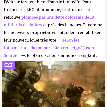
l'éditeur feraient bien d'ouvrir LinkedIn. Pour
financer ce LBO pharaonique, la structure se
retrouve
plombée par une dette colossale de 18
milliards de dollars
auprès des banques. Et comme
les nouveaux propriétaires entendent rentabiliser
leur nouveau jouet très vite —
selon les
informations du toujours bien renseigné Jason
Schreier
—, le plan d'action s'annonce sanglant :
réductions de coûts drastiques, fermetures de
studios et licenciements massifs. En gros, essorer
FC
et
Battlefield
, puis virer le reste.
P.