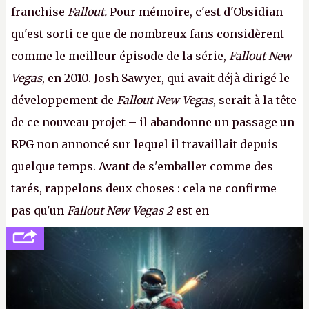
franchise
Fallout.
Pour mémoire, c'est d'Obsidian
qu'est sorti ce que de nombreux fans considèrent
comme le meilleur épisode de la série,
Fallout New
Vegas
, en 2010. Josh Sawyer, qui avait déjà dirigé le
développement de
Fallout New Vegas
, serait à la tête
de ce nouveau projet – il abandonne un passage un
RPG non annoncé sur lequel il travaillait depuis
quelque temps. Avant de s'emballer comme des
tarés, rappelons deux choses : cela ne confirme
pas qu'un
Fallout New Vegas 2
est en
développement (pour ce que l'on sait, ils bossent
peut-être sur
Fallout Football
ou
Fallout vs. Les
Lapins Crétins)
et l'Obsidian d'aujourd'hui n'est plus
le même studio qu'il y a 15 ans. Mais bon, OK, on