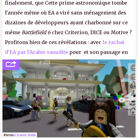
finalement, que Cette prime astronomique tombe
l'année même où EA a viré sans ménagement des
dizaines de développeurs ayant charbonné sur ce
même
Battlefield 6
chez Criterion, DICE ou Motive ?
Profitons bien de ces révélations : avec
le rachat
d'EA par l'Arabie saoudite
pour et son passage en
société privée, l'éditeur n'aura bientôt plus
l'obligation de publier ses bilans. Encore une
victoire pour la transparence.
P.
Perco
le 3 août 2026