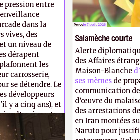
de pression entre
ienveillance
arcade dans la
Perco
le 7 août 2026
s vives, des
Salamèche courte
 et un niveau de
Alerte diplomatiqu
res dérapent
des Affaires étrang
plafonnent les
Maison-Blanche
d
ur carrosserie,
ses mèmes
de propa
our se détendre. Le
communication de 
 (les développeurs
d’œuvre du malaise
l y a cinq ans), et
des arrestations de
rs simultanément
en Iran montées sur
e printemps.
Naruto pour justif