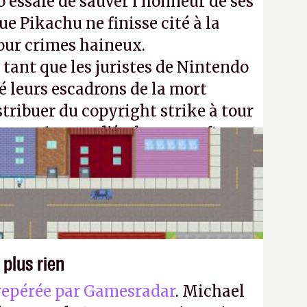
 essaie de sauver l’honneur de ses
e Pikachu ne finisse cité à la
our crimes haineux.
ant que les juristes de Nintendo
é leurs escadrons de la mort
stribuer du copyright strike à tour
m continuera d'étaler sa confiture
vos souvenirs d'enfance.
P.
 plus rien
repérée par Gamesradar
. Michael