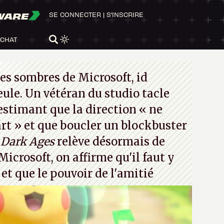
WARE
SE CONNECTER
|
S'INSCRIRE
ACHAT
es sombres de Microsoft, id
eule. Un vétéran du studio
tacle
 estimant que la direction
« ne
rt »
et que boucler un blockbuster
Dark Ages
relève désormais de
Microsoft, on affirme qu'il faut y
t et que le pouvoir de l'amitié