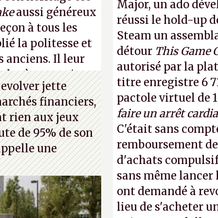
Major, un ado déve
ake
aussi généreux
réussi le hold-up d
leçon à tous les
Steam un assemblag
lié la politesse et
détour
This Game 
s anciens. Il leur
autorisé par la pla
les à ces petits
titre enregistre 6 7
evolver jette
pactole virtuel de 1
marchés financiers,
faire un arrêt cardi
t rien aux jeux
C'était sans compte
hute de 95% de son
remboursement de 
 appelle une
d'achats compulsif
sans même lancer le
ont demandé à revoi
lieu de s'acheter un