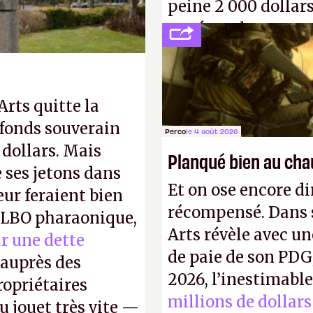
peine 2 000 dollars
payé que le temps 
petits malins qu'o
facilement.
P.
 Arts quitte la
 fonds souverain
Perco
le 4 août 2026
 dollars. Mais
Planqué bien au ch
ses jetons dans
Et on ose encore di
eur feraient bien
récompensé. Dans s
e LBO pharaonique,
Arts révèle avec un
r une dette
de paie de son PDG
auprès des
2026, l’inestimabl
opriétaires
millions de dollars
u jouet très vite —