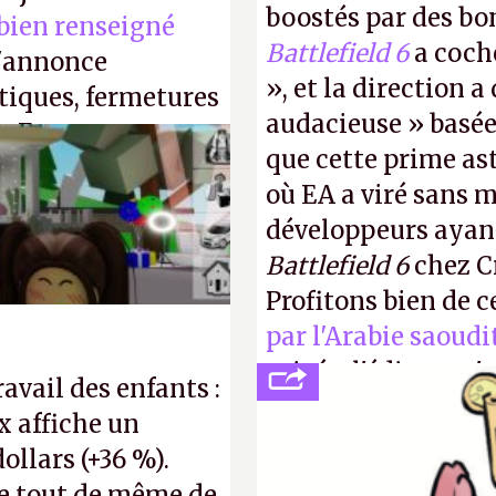
boostés par des bon
 bien renseigné
Battlefield 6
a coch
s'annonce
», et la direction 
stiques, fermetures
audacieuse » basée 
. En gros, essorer
que cette prime a
P.
où EA a viré sans 
développeurs ayan
Battlefield 6
chez Cr
Profitons bien de c
par l'Arabie saoud
privée, l'éditeur n'
ravail des enfants :
publier ses bilans.
x affiche un
transparence.
P.
dollars (+36 %).
e tout de même de