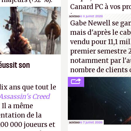
Canard PC à vos pro
s, qui ne sont
inconnus que vous c
ackboo
le 11 juillet 2026
voir d'achat.
P.
Gabe Newell se gar
! –
ER.
mais d'après le cab
vendu pour 11,1 mill
premier semestre 2
notamment par l'a
éussit son
nombre de clients 
dix ans que tout le
Assassin's Creed
 Il a même
entation de la
ackboo
le 7 juillet 2026
100 000 joueurs et