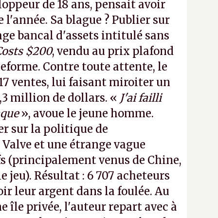
loppeur de 18 ans, pensait avoir
e l'année. Sa blague ? Publier sur
e bancal d'assets intitulé sans
Costs $200
, vendu au prix plafond
teforme. Contre toute attente, le
17 ventes, lui faisant miroiter un
,3 million de dollars. «
J'ai failli
aque
», avoue le jeune homme.
r sur la politique de
Valve et une étrange vague
s (principalement venus de Chine,
 jeu). Résultat : 6 707 acheteurs
r leur argent dans la foulée. Au
e île privée, l'auteur repart avec à