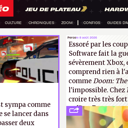
ÉO
JEU DE PLATEAU
HARD
CULTURE
CHRONIQUES
ZOOM
CONFIGS
GUIDES D'
Perco
le 8 août 2026
Essoré par les coup
Software fait la gu
sévèrement Xbox
,
comprend rien à l'a
comme
Doom: The 
l'impossible. Chez 
croire très très for
'est sympa comme
suffira.
P.
de se lancer dans
passer deux