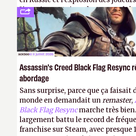
L'avenir appartient donc aux adulte
jamais que des enfants avec du pou
ackboo
le 11 juillet 2026
Assassin's Creed Black Flag Resync r
abordage
Sans surprise, parce que ça faisait 
monde en demandait un
remaster
,
Black Flag Resync
marche très bien.
largement battu le record de fréqu
franchise sur Steam, avec presque 