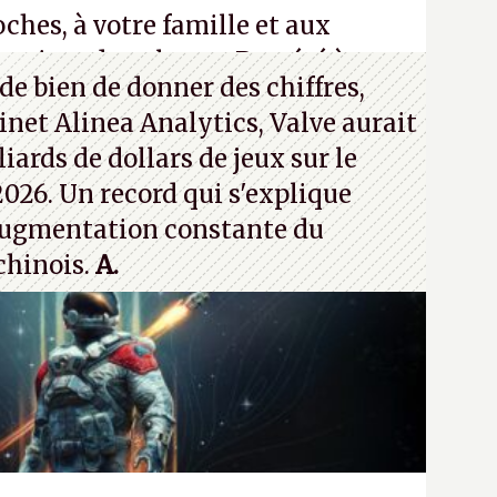
ches, à votre famille et aux
roisez dans la rue. Bon été à tous
de bien de donner des chiffres,
inet Alinea Analytics, Valve aurait
iards de dollars de jeux sur le
026. Un record qui s'explique
ugmentation constante du
chinois.
A.