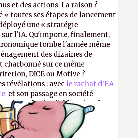
us et des actions. La raison ?
é « toutes ses étapes de lancement
a déployé une « stratégie
sur l'IA. Qu'importe, finalement,
stronomique tombe l'année même
ménagement des dizaines de
t charbonné sur ce même
iterion, DICE ou Motive ?
es révélations : avec
le rachat d'EA
ite
et son passage en société
aura bientôt plus l'obligation de
 Encore une victoire pour la