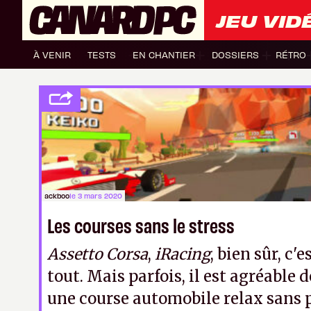
JEU VID
À VENIR
TESTS
EN CHANTIER
DOSSIERS
RÉTRO
ackboo
le 3 mars 2020
Les courses sans le stress
Assetto Corsa
,
iRacing
, bien sûr, c
tout. Mais parfois, il est agréable 
une course automobile relax sans 