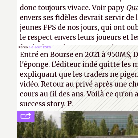
donc toujours vivace. Voir papy
Qu
envers ses fidèles devrait servir de 
jeunes FPS de nos jours, qui ont oub
le respect envers leurs joueurs et le
faudrait une bonne guerre des conso
Perco
le 6 août 2026
Entré en Bourse en 2021 à 950M$, D
cons !
P.
l'éponge. L'éditeur indé quitte les 
expliquant que les traders ne pigen
vidéo. Retour au privé après une c
cours au fil des ans. Voilà ce qu'on
success story.
P
.