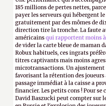
185 millions de pertes nettes, parce
payer les serveurs qui hébergent l
gratuitement par des mômes de dix 
direction tire la tronche. La faute
américains
qui rapportent moins à
de vider la carte bleue de maman da
Robux habituels, ces ingrats préfèr
titres captivants mais moins agress
microtransactions. Un ajustement
favorisant la rétention des joueur
passage immédiat à la caisse a pr
financier. Les petits cons ! Pour se 
David Baszucki peut compter sur l
en Russie et l'explosion des joueurs