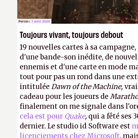
Perco
le 7 août 2026
Toujours vivant, toujours debout
19 nouvelles cartes à sa campagne
d'une bande-son inédite, de nouvel
ennemis et d'une carte en mode ma
tout pour pas un rond dans une ext
intitulée
Dawn of the Machine,
vra
cadeau pour les joueurs de
Marath
finalement on me signale dans l'or
cela est pour
Quake
,
qui a fêté ses 
dernier. Le studio id Software est
m
licenciements chez Microsoft
, mai