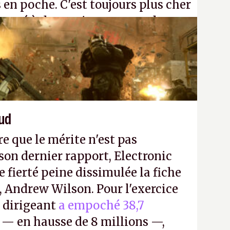
 en poche. C'est toujours plus cher
passé à dev, mais ça apprendra aux
n ne braque pas Gabe Newell aussi
aud
re que le mérite n'est pas
on dernier rapport, Electronic
e fierté peine dissimulée la fiche
, Andrew Wilson. Pour l'exercice
e dirigeant
a empoché 38,7
— en hausse de 8 millions —,