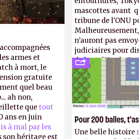
entournures, Tokyo
mascottes avant qu
tribune de l'ONU p
Malheureusement, t
n’auront pas envoy
, accompagnées
judiciaires pour di
les armes et
de bras, l'Oncle Sa
tch à mort, le
intellectuelle sur 
ension gratuite
iment quel beau
o
.... ah non,
eillette que
tout
Perco
le 6 août 2026
30 ans en juin
Pour 200 balles, t'as
is à mal par les
Une belle histoire
s son héritage est