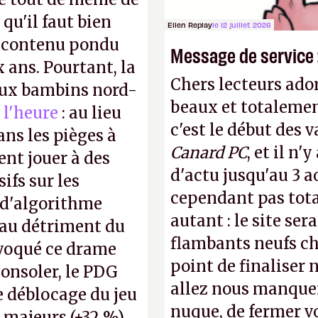
 qu'il faut bien
Ellen Replay
le 12 juillet 2026
e contenu pondu
Message de service :
ans. Pourtant, la
Chers lecteurs ador
 aux bambins nord-
beaux et totalemen
 l'heure
: au lieu
c'est le début des 
ns les pièges à
Canard PC
, et il n
ent jouer à des
d'actu jusqu'au 3 a
ifs sur les
cependant pas tot
 d'algorithme
autant : le site ser
s au détriment du
flambants neufs ch
ovoqué ce drame
point de finaliser 
consoler, le PDG
allez nous manquer
e déblocage du jeu
nuque, de fermer v
 majeurs (+32 %).