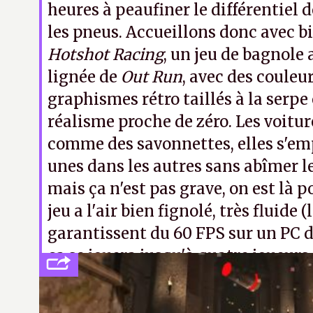
heures à peaufiner le différentiel 
les pneus. Accueillons donc avec b
Hotshot Racing
, un jeu de bagnole 
lignée de
Out Run
, avec des couleur
graphismes rétro taillés à la serpe
réalisme proche de zéro. Les voitu
comme des savonnettes, elles s'em
unes dans les autres sans abîmer le
mais ça n'est pas grave, on est là p
jeu a l'air bien fignolé, très fluide
garantissent du 60 FPS sur un PC d'i
ça se jouera jusqu'à quatre joueu
sur le même écran. Sortie prévue c