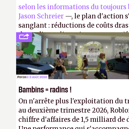
selon les informations du toujours
Jason Schreier
—, le plan d'action 
sanglant : réductions de coûts dra
de studios et licenciements massifs
FC
et
Battlefield
, puis virer le reste.
Perco
le 3 août 2026
Bambins = radins !
On n'arrête plus l'exploitation du t
au deuxième trimestre 2026, Roblo
chiffre d'affaires de 1,5 milliard de 
Une performance qui s'accompagn