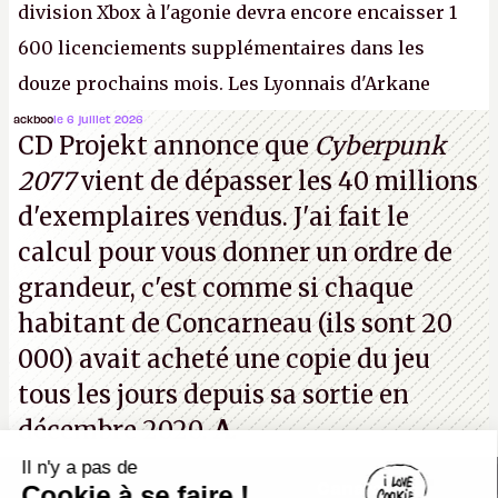
division Xbox à l'agonie devra encore encaisser 1
600 licenciements supplémentaires dans les
douze prochains mois. Les Lyonnais d'Arkane
(Dishonored,
Deathloop
) pourraient faire partie des
ackboo
le 6 juillet 2026
CD Projekt annonce que
Cyberpunk
prochaines victimes, puisque Microsoft a confirmé
2077
vient de dépasser les 40 millions
vouloir se séparer du studio.
A.
d'exemplaires vendus. J'ai fait le
calcul pour vous donner un ordre de
grandeur, c'est comme si chaque
habitant de Concarneau (ils sont 20
000) avait acheté une copie du jeu
tous les jours depuis sa sortie en
décembre 2020.
A.
Il n'y a pas de
Canard PC
Cookie à se faire !