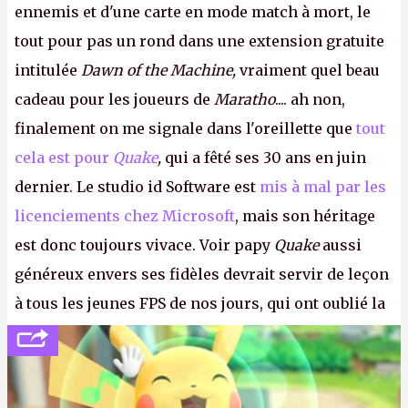
ennemis et d'une carte en mode match à mort, le
tout pour pas un rond dans une extension gratuite
intitulée
Dawn of the Machine,
vraiment quel beau
cadeau pour les joueurs de
Maratho
.... ah non,
finalement on me signale dans l'oreillette que
tout
cela est pour
Quake
,
qui a fêté ses 30 ans en juin
dernier. Le studio id Software est
mis à mal par les
licenciements chez Microsoft
, mais son héritage
est donc toujours vivace. Voir papy
Quake
aussi
généreux envers ses fidèles devrait servir de leçon
à tous les jeunes FPS de nos jours, qui ont oublié la
politesse et le respect envers leurs joueurs et les
anciens. Il leur faudrait une bonne guerre des
consoles à ces petits cons !
P.