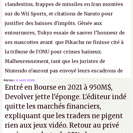
clandestins, frappes de missiles en Iran montées
sur du Wii Sports, et citations de Naruto pour
justifier des baisses d'impôts. Gênée aux
entournures, Tokyo essaie de sauver l’honneur de
ses mascottes avant que Pikachu ne finisse cité à
la tribune de l'ONU pour crimes haineux.
Malheureusement, tant que les juristes de
Nintendo n’auront pas envoyé leurs escadrons de
la mort judiciaires pour distribuer du copyright
Perco
le 6 août 2026
Entré en Bourse en 2021 à 950M$,
strike à tour de bras, l'Oncle Sam continuera
Devolver jette l'éponge. L'éditeur indé
d'étaler sa confiture intellectuelle sur vos
quitte les marchés financiers,
souvenirs d'enfance.
P.
expliquant que les traders ne pigent
rien aux jeux vidéo. Retour au privé