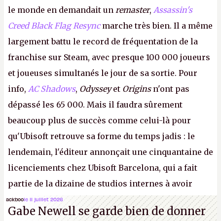
le monde en demandait un
remaster
,
Assassin's
Creed Black Flag Resync
marche très bien. Il a même
largement battu le record de fréquentation de la
franchise sur Steam, avec presque 100 000 joueurs
et joueuses simultanés le jour de sa sortie. Pour
info,
AC Shadows
,
Odyssey
et
Origins
n'ont pas
dépassé les 65 000. Mais il faudra sûrement
beaucoup plus de succès comme celui-là pour
qu'Ubisoft retrouve sa forme du temps jadis : le
lendemain, l'éditeur annonçait une cinquantaine de
licenciements chez Ubisoft Barcelona, qui a fait
partie de la dizaine de studios internes à avoir
travaillé sur cet
Assassin's Creed
sous la direction
ackboo
le 11 juillet 2026
Gabe Newell se garde bien de donner
d'Ubisoft Singapour.
A.