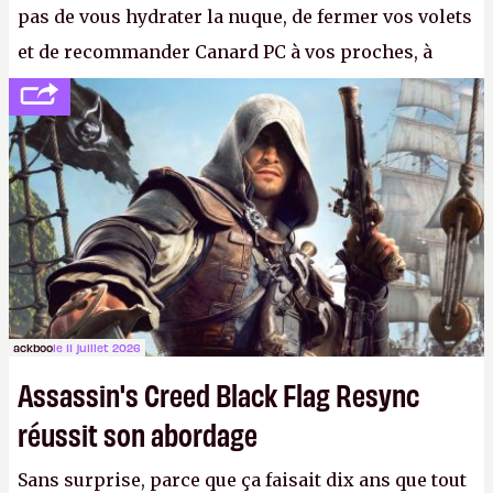
pas de vous hydrater la nuque, de fermer vos volets
et de recommander Canard PC à vos proches, à
votre famille et aux inconnus que vous croisez
dans la rue. Bon été à tous ! –
ER.
ackboo
le 11 juillet 2026
Assassin's Creed Black Flag Resync
réussit son abordage
Sans surprise, parce que ça faisait dix ans que tout