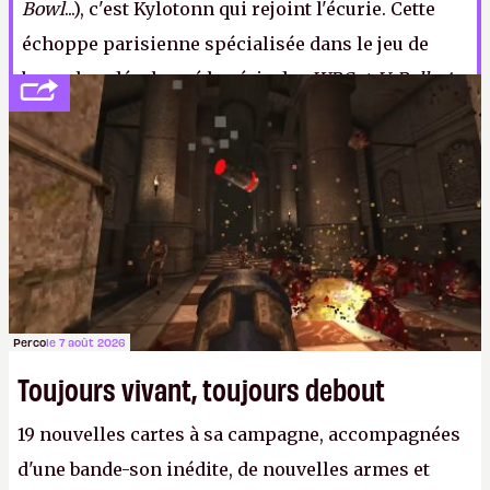
Bowl
...), c'est Kylotonn qui rejoint l'écurie. Cette
échoppe parisienne spécialisée dans le jeu de
bagnole a développé la série des
WRC
et
V-Rally 4
.
Du coup, on la verrait bien s'attaquer à la licence
Test Drive
, que Bigben a rachetée à Atari en 2016.
A.
Perco
le 7 août 2026
Toujours vivant, toujours debout
19 nouvelles cartes à sa campagne, accompagnées
d'une bande-son inédite, de nouvelles armes et