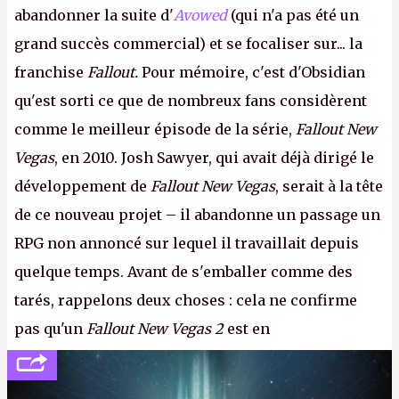
abandonner la suite d'
Avowed
(qui n'a pas été un
grand succès commercial) et se focaliser sur... la
franchise
Fallout.
Pour mémoire, c'est d'Obsidian
qu'est sorti ce que de nombreux fans considèrent
comme le meilleur épisode de la série,
Fallout New
Vegas
, en 2010. Josh Sawyer, qui avait déjà dirigé le
développement de
Fallout New Vegas
, serait à la tête
de ce nouveau projet – il abandonne un passage un
RPG non annoncé sur lequel il travaillait depuis
quelque temps. Avant de s'emballer comme des
tarés, rappelons deux choses : cela ne confirme
pas qu'un
Fallout New Vegas 2
est en
développement (pour ce que l'on sait, ils bossent
peut-être sur
Fallout Football
ou
Fallout vs. Les