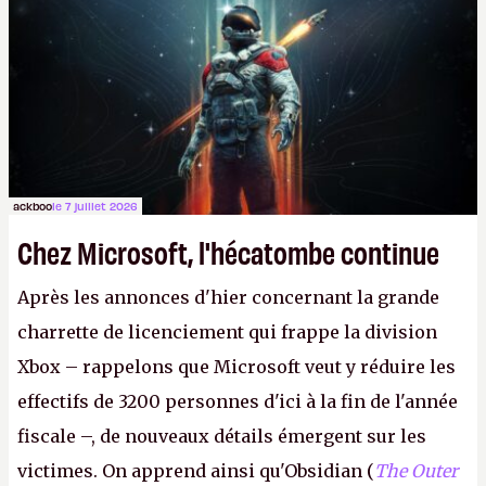
Lapins Crétins)
et l'Obsidian d'aujourd'hui n'est plus
le même studio qu'il y a 15 ans. Mais bon, OK, on
peut commencer à fantasmer.
A.
ackboo
le 7 juillet 2026
Chez Microsoft, l'hécatombe continue
Après les annonces d'hier concernant la grande
charrette de licenciement qui frappe la division
Xbox – rappelons que Microsoft veut y réduire les
effectifs de 3200 personnes d'ici à la fin de l'année
fiscale –, de nouveaux détails émergent sur les
victimes. On apprend ainsi qu'Obsidian (
The Outer