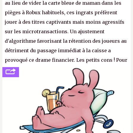
au lieu de vider la carte bleue de maman dans les
pièges à Robux habituels, ces ingrats préfèrent
jouer à des titres captivants mais moins agressifs
sur les microtransactions. Un ajustement
d'algorithme favorisant la rétention des joueurs au
détriment du passage immédiat à la caisse a
provoqué ce drame financier. Les petits cons ! Pour
se consoler, le PDG David Baszucki peut compter
sur le déblocage du jeu en Russie et l'explosion des
joueurs majeurs (+32 %). L'avenir appartient donc
aux adultes, qui ne sont jamais que des enfants
avec du pouvoir d'achat.
P.