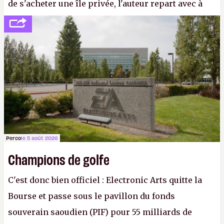
de s'acheter une île privée, l'auteur repart avec à
peine 2 000 dollars en poche. C'est toujours plus
cher payé que le temps passé à dev, mais ça
apprendra aux petits malins qu'on ne braque pas
Gabe Newell aussi facilement.
P.
Perco
le 5 août 2026
Champions de golfe
C'est donc bien officiel : Electronic Arts quitte la
Bourse et passe sous le pavillon du fonds
souverain saoudien (PIF) pour 55 milliards de