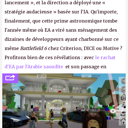
lancement », et la direction a déployé une «
stratégie audacieuse » basée sur l'IA. Qu'importe,
finalement, que cette prime astronomique tombe
l'année même où EA a viré sans ménagement des
dizaines de développeurs ayant charbonné sur ce
même
Battlefield 6
chez Criterion, DICE ou Motive ?
Profitons bien de ces révélations : avec
le rachat
d'EA par l'Arabie saoudite
et son passage en
société privée, l'éditeur n'aura bientôt plus
l'obligation de publier ses bilans. Encore une
victoire pour la transparence.
P.