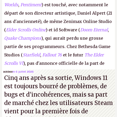
Worlds
,
Pentiment
) est touché, avec notamment le
départ de son directeur artistique, Daniel Alpert (21
ans d'ancienneté), de même Zenimax Online Studio
(
Elder Scrolls Online
) et id Software (
Doom Eternal
,
Quake Champions
), qui aurait perdu une grosse
partie de ses programmeurs. Chez Bethesda Game
Studios (
Starfield
,
Fallout 76
et le futur
The Elder
Scrolls VI
), pas d'annonce officielle de la part de
Microsoft, mais le syndicat des employés confirme
ackboo
le 6 juillet 2026
Cinq ans après sa sortie, Windows 11
de nombreux licenciements.
A.
est toujours bourré de problèmes, de
bugs et d'incohérences, mais sa part
de marché chez les utilisateurs Steam
vient pour la première fois de