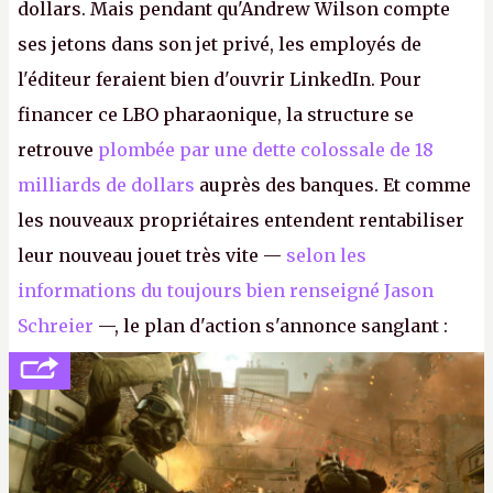
dollars. Mais pendant qu'Andrew Wilson compte
ses jetons dans son jet privé, les employés de
l'éditeur feraient bien d'ouvrir LinkedIn. Pour
financer ce LBO pharaonique, la structure se
retrouve
plombée par une dette colossale de 18
milliards de dollars
auprès des banques. Et comme
les nouveaux propriétaires entendent rentabiliser
leur nouveau jouet très vite —
selon les
informations du toujours bien renseigné Jason
Schreier
—, le plan d'action s'annonce sanglant :
réductions de coûts drastiques, fermetures de
studios et licenciements massifs. En gros, essorer
FC
et
Battlefield
, puis virer le reste.
P.