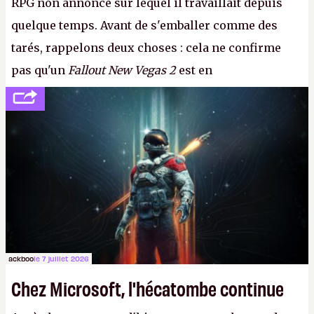
RPG non annoncé sur lequel il travaillait depuis
quelque temps. Avant de s'emballer comme des
tarés, rappelons deux choses : cela ne confirme
pas qu'un
Fallout New Vegas 2
est en
développement (pour ce que l'on sait, ils bossent
peut-être sur
Fallout Football
ou
Fallout vs. Les
Lapins Crétins)
et l'Obsidian d'aujourd'hui n'est plus
le même studio qu'il y a 15 ans. Mais bon, OK, on
peut commencer à fantasmer.
A.
ackboo
le 7 juillet 2026
Chez Microsoft, l'hécatombe continue