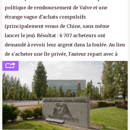
politique de remboursement de Valve et une
étrange vague d'achats compulsifs
(principalement venus de Chine, sans même
lancer le jeu). Résultat : 6 707 acheteurs ont
demandé à revoir leur argent dans la foulée. Au lieu
de s'acheter une île privée, l'auteur repart avec à
peine 2 000 dollars en poche. C'est toujours plus
cher payé que le temps passé à dev, mais ça
apprendra aux petits malins qu'on ne braque pas
Gabe Newell aussi facilement.
P.