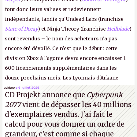
font donc leurs valises et redeviennent
indépendants, tandis qu'Undead Labs (franchise
State of Decay
) et Ninja Theory (franchise
Hellblade
)
sont revendus – le nom des acheteurs n'a pas
encore été dévoilé. Ce n'est que le début : cette
division Xbox à l'agonie devra encore encaisser 1
600 licenciements supplémentaires dans les
douze prochains mois. Les Lyonnais d'Arkane
(Dishonored,
Deathloop
) pourraient faire partie des
ackboo
le 6 juillet 2026
CD Projekt annonce que
Cyberpunk
prochaines victimes, puisque Microsoft a confirmé
2077
vient de dépasser les 40 millions
vouloir se séparer du studio.
A.
d'exemplaires vendus. J'ai fait le
calcul pour vous donner un ordre de
grandeur, c'est comme si chaque