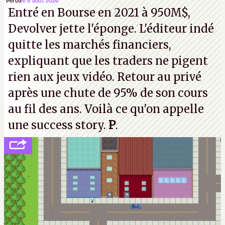
la mort judiciaires pour distribuer du copyright
Perco
le 6 août 2026
Entré en Bourse en 2021 à 950M$,
strike à tour de bras, l'Oncle Sam continuera
Devolver jette l'éponge. L'éditeur indé
d'étaler sa confiture intellectuelle sur vos
quitte les marchés financiers,
souvenirs d'enfance.
P.
expliquant que les traders ne pigent
rien aux jeux vidéo. Retour au privé
après une chute de 95% de son cours
au fil des ans. Voilà ce qu'on appelle
une success story.
P
.