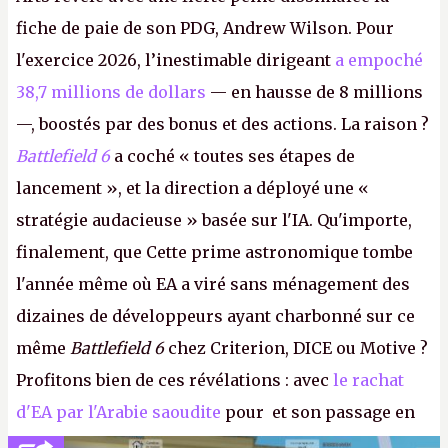
fiche de paie de son PDG, Andrew Wilson. Pour
l'exercice 2026, l’inestimable dirigeant
a empoché
38,7 millions de dollars
— en hausse de 8 millions
—, boostés par des bonus et des actions. La raison ?
Battlefield 6
a coché « toutes ses étapes de
lancement », et la direction a déployé une «
stratégie audacieuse » basée sur l'IA. Qu'importe,
finalement, que Cette prime astronomique tombe
l'année même où EA a viré sans ménagement des
dizaines de développeurs ayant charbonné sur ce
même
Battlefield 6
chez Criterion, DICE ou Motive ?
Profitons bien de ces révélations : avec
le rachat
d'EA par l'Arabie saoudite
pour et son passage en
société privée, l'éditeur n'aura bientôt plus