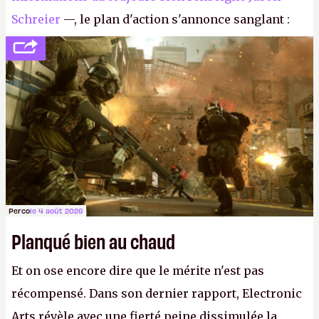
Schreier
—, le plan d'action s'annonce sanglant :
réductions de coûts drastiques, fermetures de
studios et licenciements massifs. En gros, essorer
FC
et
Battlefield
, puis virer le reste.
P.
Perco
le 4 août 2026
Planqué bien au chaud
Et on ose encore dire que le mérite n'est pas
récompensé. Dans son dernier rapport, Electronic
Arts révèle avec une fierté peine dissimulée la