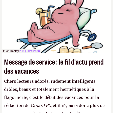
joueurs majeurs (+32 %). L'avenir appartient donc
aux adultes, qui ne sont jamais que des enfants
avec du pouvoir d'achat.
P.
Ellen Replay
le 12 juillet 2026
Message de service : le fil d'actu prend
des vacances
Chers lecteurs adorés, rudement intelligents,
drôles, beaux et totalement hermétiques à la
flagornerie, c'est le début des vacances pour la
rédaction de
Canard PC
, et il n'y aura donc plus de