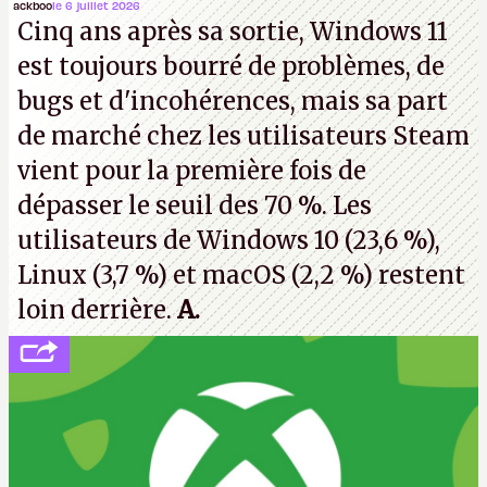
Microsoft, mais le syndicat des employés confirme
ackboo
le 6 juillet 2026
Cinq ans après sa sortie, Windows 11
de nombreux licenciements.
A.
est toujours bourré de problèmes, de
bugs et d'incohérences, mais sa part
de marché chez les utilisateurs Steam
vient pour la première fois de
dépasser le seuil des 70 %. Les
utilisateurs de Windows 10 (23,6 %),
Linux (3,7 %) et macOS (2,2 %) restent
loin derrière.
A.