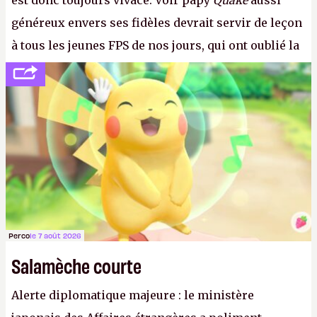
est donc toujours vivace. Voir papy
Quake
aussi
généreux envers ses fidèles devrait servir de leçon
à tous les jeunes FPS de nos jours, qui ont oublié la
politesse et le respect envers leurs joueurs et les
anciens. Il leur faudrait une bonne guerre des
consoles à ces petits cons !
P.
Perco
le 7 août 2026
Salamèche courte
Alerte diplomatique majeure : le ministère