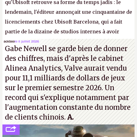
qu'Ubisoft retrouve sa forme du temps jadis : le
lendemain, l'éditeur annonçait une cinquantaine de
licenciements chez Ubisoft Barcelona, qui a fait
partie de la dizaine de studios internes à avoir
travaillé sur cet
Assassin's Creed
sous la direction
ackboo
le 11 juillet 2026
Gabe Newell se garde bien de donner
d'Ubisoft Singapour.
A.
des chiffres, mais d'après le cabinet
Alinea Analytics, Valve aurait vendu
pour 11,1 milliards de dollars de jeux
sur le premier semestre 2026. Un
record qui s'explique notamment par
l'augmentation constante du nombre
de clients chinois.
A.