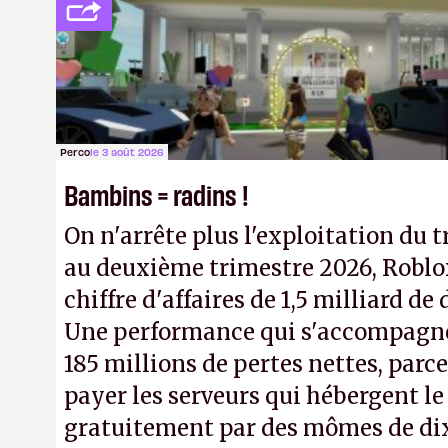
de studios et licenciements massifs
FC
et
Battlefield
, puis virer le reste.
Perco
le 3 août 2026
Bambins = radins !
On n'arrête plus l'exploitation du t
au deuxième trimestre 2026, Roblo
chiffre d'affaires de 1,5 milliard de 
Une performance qui s'accompagn
185 millions de pertes nettes, parce
payer les serveurs qui hébergent l
gratuitement par des mômes de dix 