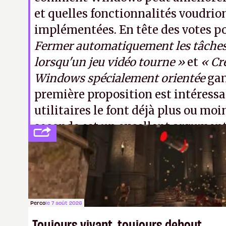
et quelles fonctionnalités voudrio
implémentées. En tête des votes po
Fermer automatiquement les tâches 
lorsqu'un jeu vidéo tourne »
et
« Cr
Windows spécialement orientée
ga
première proposition est intéress
utilitaires le font déjà plus ou moi
seconde est un excellent argument
d'exercice démocratique.
A.
Perco
le 7 août 2026
Toujours vivant, toujours debout