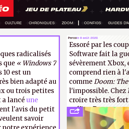
ÉO
JEU DE PLATEAU
HARD
CULTURE
CHRONIQUES
ZOOM
CONFIGS
GUIDES D'
Perco
le 8 août 2026
Essoré par les coup
iques radicalisés
Software fait la gu
s que
« Windows 7
sévèrement Xbox
,
 10 est un
comprend rien à l'a
rès bien adapté au
comme
Doom: The 
ux ou trois petites
l'impossible. Chez 
t a lancé
une
croire très très for
nt l'avis du petit
suffira.
P.
 veulent savoir
notre expérience