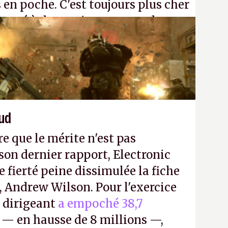
 en poche. C'est toujours plus cher
passé à dev, mais ça apprendra aux
n ne braque pas Gabe Newell aussi
aud
re que le mérite n'est pas
on dernier rapport, Electronic
e fierté peine dissimulée la fiche
, Andrew Wilson. Pour l'exercice
e dirigeant
a empoché 38,7
— en hausse de 8 millions —,