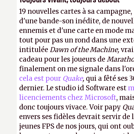
19 nouvelles cartes à sa campagne
d'une bande-son inédite, de nouvel
ennemis et d'une carte en mode ma
tout pour pas un rond dans une ext
intitulée
Dawn of the Machine,
vra
cadeau pour les joueurs de
Marath
finalement on me signale dans l'or
cela est pour
Quake
,
qui a fêté ses 
dernier. Le studio id Software est
m
licenciements chez Microsoft
, mai
donc toujours vivace. Voir papy
Qu
envers ses fidèles devrait servir de 
jeunes FPS de nos jours, qui ont oub