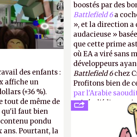
. En gros, essorer
boostés par des bon
P.
Battlefield 6
a coch
», et la direction 
audacieuse » basée 
que cette prime a
où EA a viré sans 
développeurs ayan
ravail des enfants :
Battlefield 6
chez Cr
x affiche un
Profitons bien de c
dollars (+36 %).
par l'Arabie saoud
e tout de même de
privée, l'éditeur n'
 qu'il faut bien
publier ses bilans.
e contenu pondu
transparence.
P.
ans. Pourtant, la