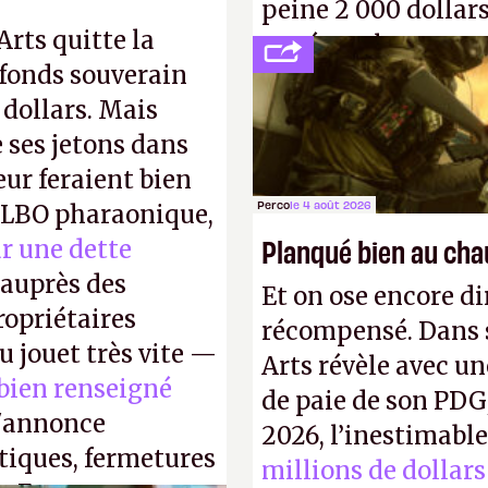
peine 2 000 dollars
 Arts quitte la
payé que le temps 
 fonds souverain
petits malins qu'o
 dollars. Mais
facilement.
P.
ses jetons dans
eur feraient bien
Perco
le 4 août 2026
e LBO pharaonique,
Planqué bien au ch
r une dette
auprès des
Et on ose encore di
opriétaires
récompensé. Dans s
u jouet très vite —
Arts révèle avec un
 bien renseigné
de paie de son PDG
s'annonce
2026, l’inestimabl
stiques, fermetures
millions de dollars