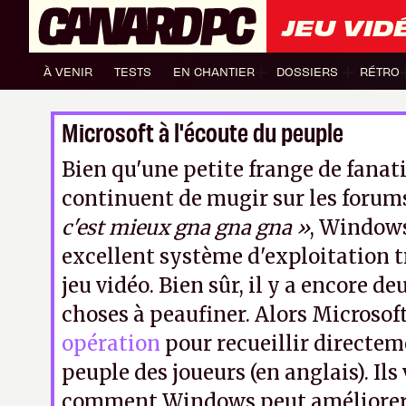
JEU VID
À VENIR
TESTS
EN CHANTIER
DOSSIERS
RÉTRO
Microsoft à l'écoute du peuple
Bien qu'une petite frange de fanat
continuent de mugir sur les forum
c'est mieux gna gna gna »
, Windows
excellent système d'exploitation t
jeu vidéo. Bien sûr, il y a encore de
choses à peaufiner. Alors Microsof
opération
pour recueillir directeme
peuple des joueurs (en anglais). Ils
comment Windows peut améliorer 