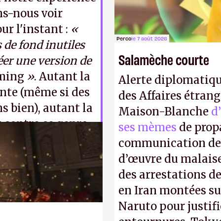
ns-nous voir
ur l'instant :
«
Perco
le 7 août 2026
de fond inutiles
Salamèche courte
éer une version de
ming
»
. Autant la
Alerte diplomatiqu
ante (même si des
des Affaires étrang
ns bien), autant la
Maison-Blanche
d
 contre ce genre
ses mèmes
de propa
communication de 
d’œuvre du malaise
des arrestations de
en Iran montées sur
Naruto pour justif