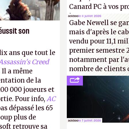
Canard PC à vos pro
inconnus que vous c
ackboo
le 11 juillet 2026
Gabe Newell se gar
! –
ER.
éussit son
mais d'après le cab
vendu pour 11,1 mill
premier semestre 2
dix ans que tout le
notamment par l'a
Assassin's Creed
nombre de clients 
 Il a même
entation de la
100 000 joueurs et
rtie. Pour info,
AC
as dépassé les 65
coup plus de
ackboo
le 7 juillet 2026
oft retrouve sa