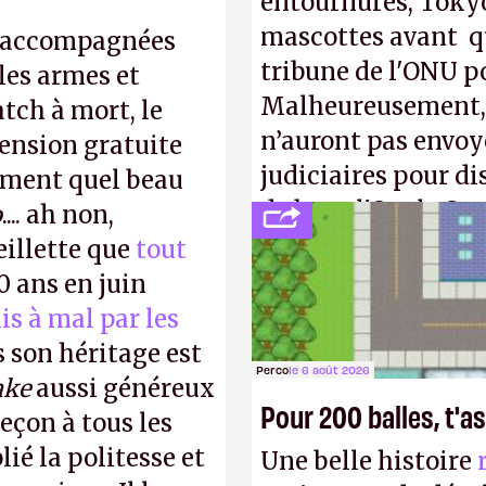
entournures, Tokyo
mascottes avant qu
, accompagnées
tribune de l'ONU p
les armes et
Malheureusement, t
tch à mort, le
n’auront pas envoy
ension gratuite
judiciaires pour di
iment quel beau
de bras, l'Oncle Sa
o
.... ah non,
intellectuelle sur 
eillette que
tout
30 ans en juin
is à mal par les
s son héritage est
Perco
le 6 août 2026
ake
aussi généreux
Pour 200 balles, t'as
leçon à tous les
lié la politesse et
Une belle histoire