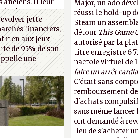
s anciens. Il leur
Major, un ado déve
les à ces petits
réussi le hold-up d
evolver jette
Steam un assemblag
marchés financiers,
détour
This Game 
t rien aux jeux
autorisé par la pla
hute de 95% de son
titre enregistre 6 7
 appelle une
pactole virtuel de 1
faire un arrêt cardi
C'était sans compte
remboursement de 
d'achats compulsif
sans même lancer le
ont demandé à revoi
lieu de s'acheter un