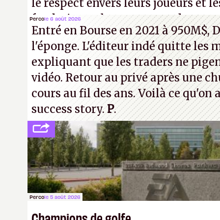
le respect envers leurs joueurs et le
faudrait une bonne guerre des conso
Perco
le 6 août 2026
Entré en Bourse en 2021 à 950M$, D
cons !
P.
l'éponge. L'éditeur indé quitte les 
expliquant que les traders ne pigen
vidéo. Retour au privé après une c
cours au fil des ans. Voilà ce qu'on
success story.
P
.
Perco
le 5 août 2026
Champions de golfe