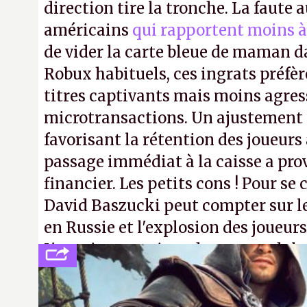
direction tire la tronche. La faute
américains
qui rapportent moins à
de vider la carte bleue de maman da
Robux habituels, ces ingrats préfèr
titres captivants mais moins agress
microtransactions. Un ajustement
favorisant la rétention des joueur
passage immédiat à la caisse a pr
financier. Les petits cons ! Pour se 
David Baszucki peut compter sur l
en Russie et l'explosion des joueurs
L'avenir appartient donc aux adulte
jamais que des enfants avec du pou