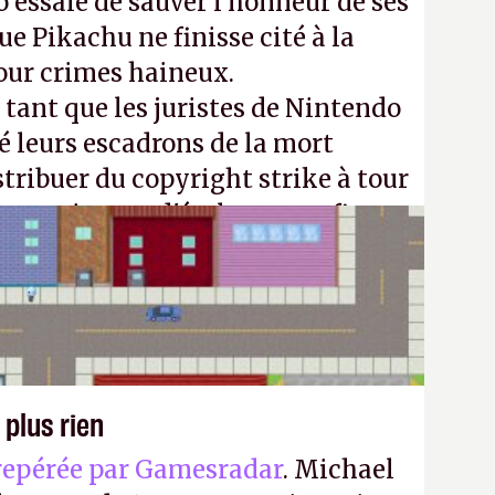
 essaie de sauver l’honneur de ses
e Pikachu ne finisse cité à la
our crimes haineux.
ant que les juristes de Nintendo
é leurs escadrons de la mort
stribuer du copyright strike à tour
m continuera d'étaler sa confiture
vos souvenirs d'enfance.
P.
 plus rien
repérée par Gamesradar
. Michael