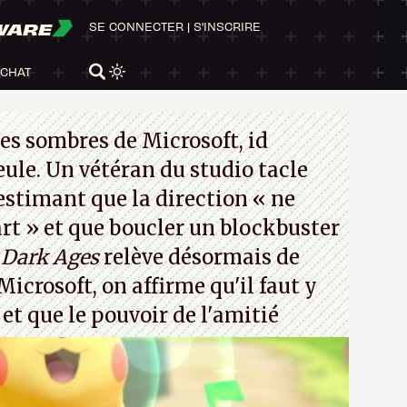
WARE
SE CONNECTER
|
S'INSCRIRE
ACHAT
es sombres de Microsoft, id
eule. Un vétéran du studio
tacle
 estimant que la direction
« ne
rt »
et que boucler un blockbuster
Dark Ages
relève désormais de
Microsoft, on affirme qu'il faut y
t et que le pouvoir de l'amitié