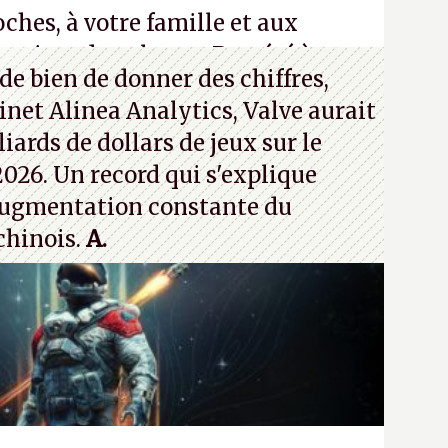
ches, à votre famille et aux
roisez dans la rue. Bon été à tous
de bien de donner des chiffres,
inet Alinea Analytics, Valve aurait
iards de dollars de jeux sur le
026. Un record qui s'explique
ugmentation constante du
chinois.
A.