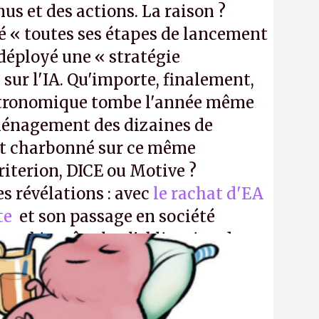
us et des actions. La raison ?
é « toutes ses étapes de lancement
a déployé une « stratégie
sur l'IA. Qu'importe, finalement,
stronomique tombe l'année même
ménagement des dizaines de
t charbonné sur ce même
iterion, DICE ou Motive ?
es révélations : avec
le rachat d'EA
ite
et son passage en société
aura bientôt plus l'obligation de
 Encore une victoire pour la