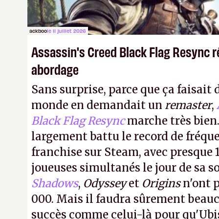
ackboo
le 11 juillet 2026
Assassin's Creed Black Flag Resync r
abordage
Sans surprise, parce que ça faisait 
monde en demandait un
remaster
,
Black Flag Resync
marche très bien.
largement battu le record de fréqu
franchise sur Steam, avec presque 
joueuses simultanés le jour de sa so
Shadows
,
Odyssey
et
Origins
n'ont p
000. Mais il faudra sûrement beau
succès comme celui-là pour qu'Ubis