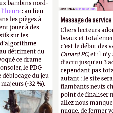
 aux bambins nord-
Ellen Replay
le 12 juillet 2026
 l'heure
: au lieu
Message de service :
ns les pièges à
ent jouer à des
Chers lecteurs ador
ifs sur les
beaux et totalemen
 d'algorithme
c'est le début des 
s au détriment du
Canard PC
, et il n
ovoqué ce drame
d'actu jusqu'au 3 a
consoler, le PDG
cependant pas tot
e déblocage du jeu
autant : le site ser
 majeurs (+32 %).
flambants neufs ch
s, qui ne sont
point de finaliser 
voir d'achat.
P.
allez nous manquer
nuque, de fermer v