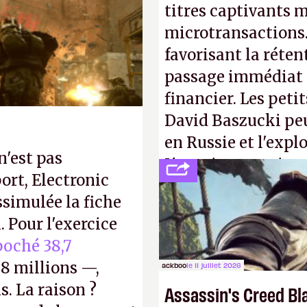
s ça apprendra aux
titres captivants m
Gabe Newell aussi
microtransactions
favorisant la réte
passage immédiat à
financier. Les petit
David Baszucki peu
en Russie et l'expl
n'est pas
L'avenir appartient
ort, Electronic
jamais que des enf
ssimulée la fiche
 Pour l'exercice
oché 38,7
8 millions —,
ackboo
le 11 juillet 2026
s. La raison ?
Assassin's Creed Bl