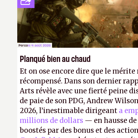
payé que le temps passé à dev, mai
petits malins qu'on ne braque pas 
facilement.
P.
Perco
le 4 août 2026
Planqué bien au chaud
Et on ose encore dire que le mérite 
récompensé. Dans son dernier rapp
Arts révèle avec une fierté peine di
de paie de son PDG, Andrew Wilson.
2026, l’inestimable dirigeant
a emp
millions de dollars
— en hausse de 
boostés par des bonus et des action