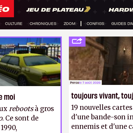
ÉO
JEU DE PLATEAU
HARD
CULTURE
CHRONIQUES
ZOOM
CONFIGS
GUIDES D'
Perco
le 7 août 2026
toujours vivant, to
ue moi
19 nouvelles cart
eux
reboots
à gros
d'une bande-son in
o
. Ce sont de
ennemis et d'une c
 1990,