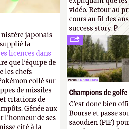
expliquant que les 
vidéo. Retour au p
cours au fil des an
success story.
P
.
inistère japonais
supplié la
 ses licences dans
ire que l’équipe de
 les chefs-
 Pokémon collé sur
Perco
le 5 août 2026
appes de missiles
Champions de golfe
et citations de
C'est donc bien offi
d'impôts. Gênée aux
Bourse et passe sou
r l’honneur de ses
saoudien (PIF) pour
isse cité à la