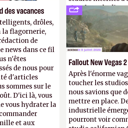
Creed
sous la direc
end des vacances
elligents, drôles,
la flagornerie,
 rédaction de
de news dans ce fil
ackboo
le 9 juillet 2026
us n'êtes
Fallout New Vegas 2
ssés de nous pour
Après l'énorme vag
té d'articles
toucher les studios
us sommes sur le
nous savions que d
ût. D'ici là, vous
mettre en place. D
e vous hydrater la
industrielle émerg
 recommander
pourront voir com
mille et aux