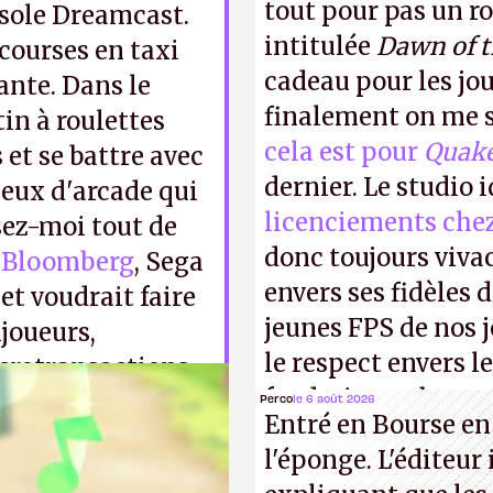
tout pour pas un r
nsole Dreamcast.
intitulée
Dawn of 
 courses en taxi
cadeau pour les jo
rante. Dans le
finalement on me s
in à roulettes
cela est pour
Quak
s et se battre avec
dernier. Le studio 
jeux d'arcade qui
licenciements che
sez-moi tout de
donc toujours viva
s Bloomberg
, Sega
envers ses fidèles d
et voudrait faire
jeunes FPS de nos j
ijoueurs,
le respect envers le
crotransactions.
faudrait une bonne 
Perco
le 6 août 2026
Entré en Bourse en
cons !
P.
l'éponge. L'éditeur