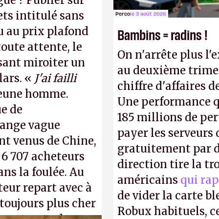
gue ? Publier sur
ts intitulé sans
Perco
le 3 août 2026
u au prix plafond
Bambins = radins !
oute attente, le
On n'arrête plus l'
isant miroiter un
au deuxième trimes
lars. «
J'ai failli
chiffre d'affaires d
 jeune homme.
Une performance q
ue de
185 millions de per
range vague
payer les serveurs
nt venus de Chine,
gratuitement par d
: 6 707 acheteurs
direction tire la t
ns la foulée. Au
américains
qui rap
uteur repart avec à
de vider la carte 
 toujours plus cher
Robux habituels, ce