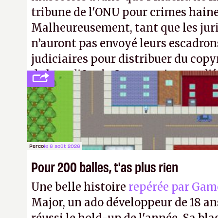
tribune de l'ONU pour crimes hain
Malheureusement, tant que les jur
n’auront pas envoyé leurs escadron
judiciaires pour distribuer du copy
de bras, l'Oncle Sam continuera d'é
intellectuelle sur vos souvenirs d'
Perco
le 6 août 2026
Pour 200 balles, t'as plus rien
Une belle histoire
repérée par Gam
Major, un ado développeur de 18 ans