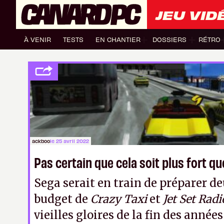
JEU VID
À VENIR
TESTS
EN CHANTIER
DOSSIERS
RÉTRO
ackboo
le 25 avril 2022
Pas certain que cela soit plus fort q
Sega serait en train de préparer d
budget de
Crazy Taxi
et
Jet Set Radi
vieilles gloires de la fin des années