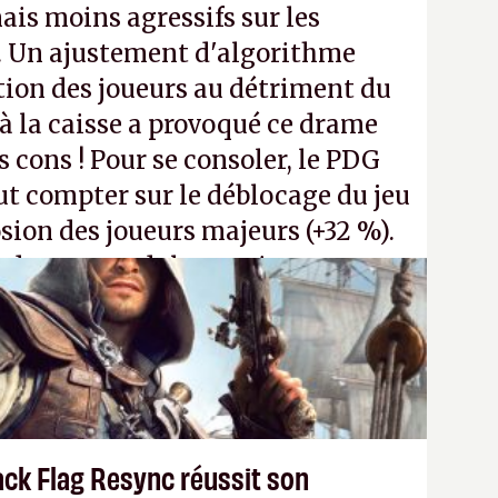
ais moins agressifs sur les
. Un ajustement d'algorithme
ntion des joueurs au détriment du
 la caisse a provoqué ce drame
s cons ! Pour se consoler, le PDG
t compter sur le déblocage du jeu
osion des joueurs majeurs (+32 %).
 donc aux adultes, qui ne sont
ants avec du pouvoir d'achat.
P.
ack Flag Resync réussit son