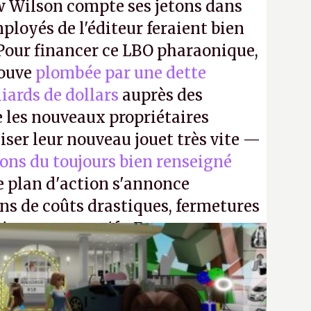
 Wilson compte ses jetons dans
mployés de l'éditeur feraient bien
 Pour financer ce LBO pharaonique,
rouve
plombée par une dette
liards de dollars
auprès des
 les nouveaux propriétaires
iser leur nouveau jouet très vite —
ions du toujours bien renseigné
e plan d'action s'annonce
ons de coûts drastiques, fermetures
ciements massifs. En gros, essorer
uis virer le reste.
P.