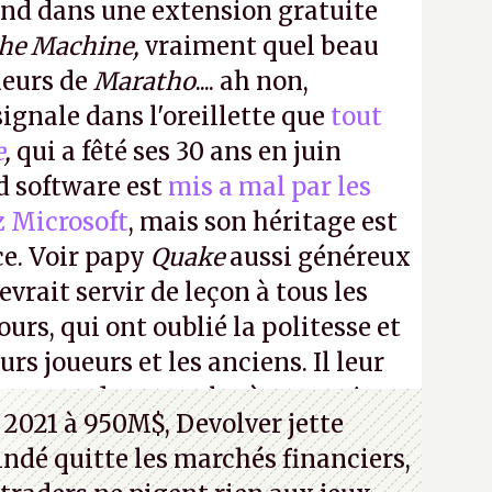
ond dans une extension gratuite
the Machine,
vraiment quel beau
ueurs de
Maratho
.... ah non,
ignale dans l'oreillette que
tout
e
,
qui a fêté ses 30 ans en juin
id software est
mis a mal par les
z Microsoft
, mais son héritage est
ce. Voir papy
Quake
aussi généreux
evrait servir de leçon à tous les
ours, qui ont oublié la politesse et
urs joueurs et les anciens. Il leur
guerre des consoles à ces petits
 2021 à 950M$, Devolver jette
 indé quitte les marchés financiers,