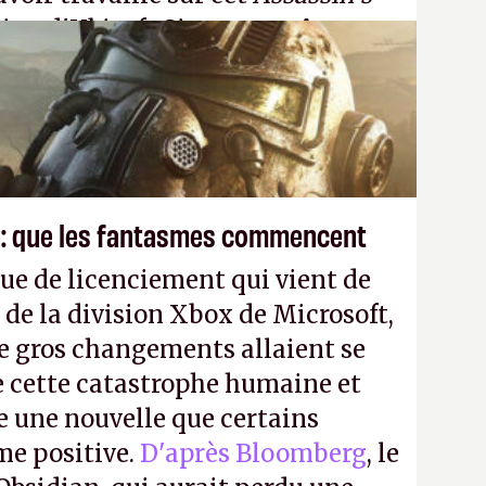
tion d'Ubisoft Singapour.
A.
 : que les fantasmes commencent
ue de licenciement qui vient de
 de la division Xbox de Microsoft,
e gros changements allaient se
e cette catastrophe humaine et
e une nouvelle que certains
me positive.
D'après Bloomberg
, le