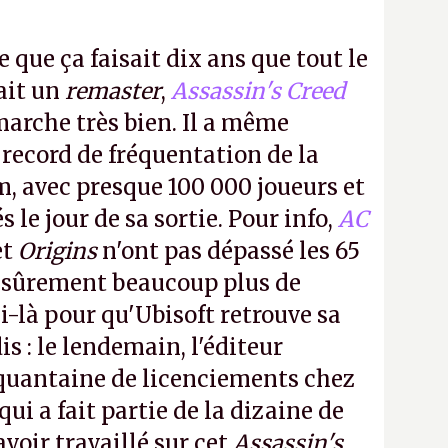
e que ça faisait dix ans que tout le
it un
remaster
,
Assassin's Creed
arche très bien. Il a même
 record de fréquentation de la
m, avec presque 100 000 joueurs et
 le jour de sa sortie. Pour info,
AC
et
Origins
n'ont pas dépassé les 65
a sûrement beaucoup plus de
-là pour qu'Ubisoft retrouve sa
s : le lendemain, l'éditeur
quantaine de licenciements chez
qui a fait partie de la dizaine de
avoir travaillé sur cet
Assassin's