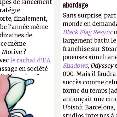
tapes de lancement
abordage
tratégie
Sans surprise, parc
orte, finalement,
monde en demanda
mbe l'année même
Black Flag Resync
m
dizaines de
largement battu le
r ce même
franchise sur Stea
u Motive ?
joueuses simultanés
avec
le rachat d'EA
Shadows
,
Odyssey
assage en société
000. Mais il faudr
 l'obligation de
succès comme celui
ire pour la
forme du temps jadi
annonçait une cin
Ubisoft Barcelona, 
studios internes à 