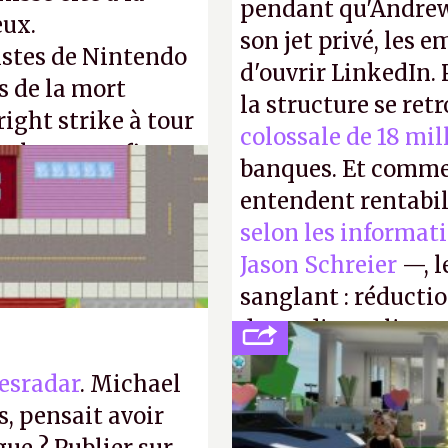
pendant qu'Andrew
eux.
son jet privé, les e
istes de Nintendo
d'ouvrir LinkedIn.
s de la mort
la structure se ret
right strike à tour
colossale de 18 mil
taler sa confiture
banques. Et comme
enfance.
P.
entendent rentabil
selon les informat
Jason Schreier
—, l
sanglant : réducti
de studios et licen
FC
et
Battlefield
, p
esradar
. Michael
, pensait avoir