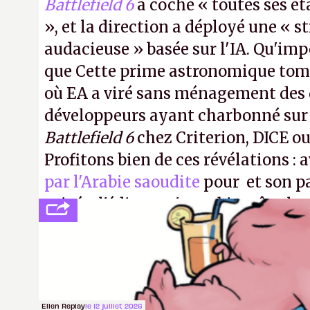
Battlefield 6
a coché « toutes ses é
», et la direction a déployé une « s
audacieuse » basée sur l'IA. Qu'imp
que Cette prime astronomique to
où EA a viré sans ménagement des 
développeurs ayant charbonné su
Battlefield 6
chez Criterion, DICE o
Profitons bien de ces révélations : 
par l'Arabie saoudite
pour et son p
privée, l'éditeur n'aura bientôt plus
publier ses bilans. Encore une victo
transparence.
P.
Ellen Replay
le 12 juillet 2026