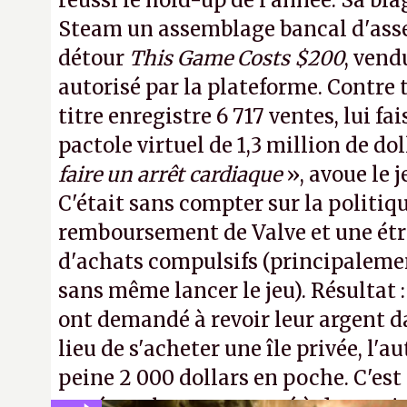
réussi le hold-up de l'année. Sa bla
Steam un assemblage bancal d'asse
détour
This Game Costs $200
, vend
autorisé par la plateforme. Contre t
titre enregistre 6 717 ventes, lui fa
pactole virtuel de 1,3 million de dol
faire un arrêt cardiaque
», avoue le
C'était sans compter sur la politiq
remboursement de Valve et une ét
d'achats compulsifs (principaleme
sans même lancer le jeu). Résultat 
ont demandé à revoir leur argent da
lieu de s'acheter une île privée, l'a
peine 2 000 dollars en poche. C'est