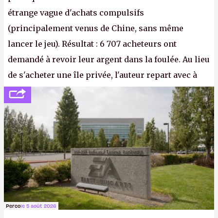
étrange vague d'achats compulsifs
(principalement venus de Chine, sans même
lancer le jeu). Résultat : 6 707 acheteurs ont
demandé à revoir leur argent dans la foulée. Au lieu
de s'acheter une île privée, l'auteur repart avec à
peine 2 000 dollars en poche. C'est toujours plus
cher payé que le temps passé à dev, mais ça
apprendra aux petits malins qu'on ne braque pas
Gabe Newell aussi facilement.
P.
Perco
le 5 août 2026