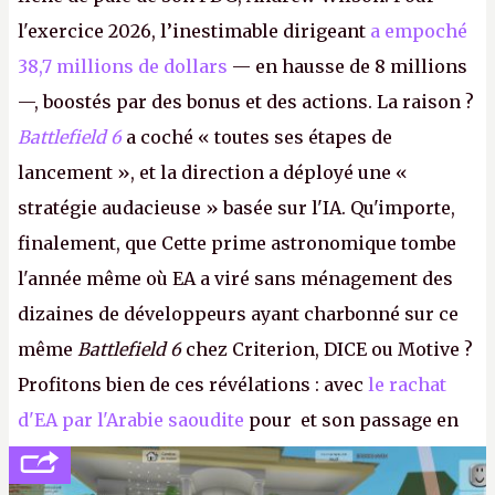
l'exercice 2026, l’inestimable dirigeant
a empoché
38,7 millions de dollars
— en hausse de 8 millions
—, boostés par des bonus et des actions. La raison ?
Battlefield 6
a coché « toutes ses étapes de
lancement », et la direction a déployé une «
stratégie audacieuse » basée sur l'IA. Qu'importe,
finalement, que Cette prime astronomique tombe
l'année même où EA a viré sans ménagement des
dizaines de développeurs ayant charbonné sur ce
même
Battlefield 6
chez Criterion, DICE ou Motive ?
Profitons bien de ces révélations : avec
le rachat
d'EA par l'Arabie saoudite
pour et son passage en
société privée, l'éditeur n'aura bientôt plus
l'obligation de publier ses bilans. Encore une