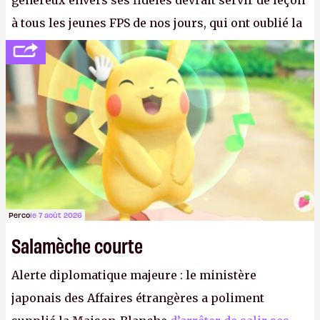
généreux envers ses fidèles devrait servir de leçon
à tous les jeunes FPS de nos jours, qui ont oublié la
politesse et le respect envers leurs joueurs et les
anciens. Il leur faudrait une bonne guerre des
consoles à ces petits cons !
P.
Perco
le 7 août 2026
Salamèche courte
Alerte diplomatique majeure : le ministère
japonais des Affaires étrangères a poliment