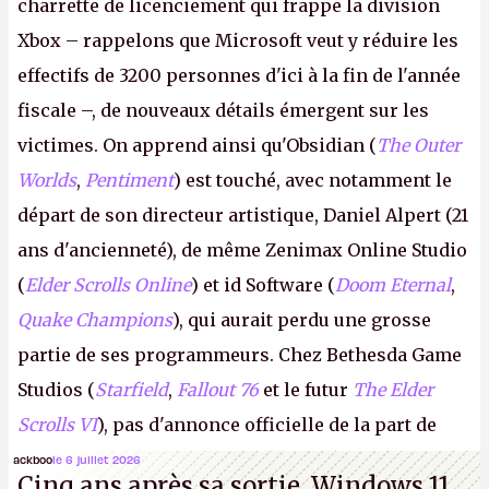
charrette de licenciement qui frappe la division
Xbox – rappelons que Microsoft veut y réduire les
effectifs de 3200 personnes d'ici à la fin de l'année
fiscale –, de nouveaux détails émergent sur les
victimes. On apprend ainsi qu'Obsidian (
The Outer
Worlds
,
Pentiment
) est touché, avec notamment le
départ de son directeur artistique, Daniel Alpert (21
ans d'ancienneté), de même Zenimax Online Studio
(
Elder Scrolls Online
) et id Software (
Doom Eternal
,
Quake Champions
), qui aurait perdu une grosse
partie de ses programmeurs. Chez Bethesda Game
Studios (
Starfield
,
Fallout 76
et le futur
The Elder
Scrolls VI
), pas d'annonce officielle de la part de
Microsoft, mais le syndicat des employés confirme
ackboo
le 6 juillet 2026
Cinq ans après sa sortie, Windows 11