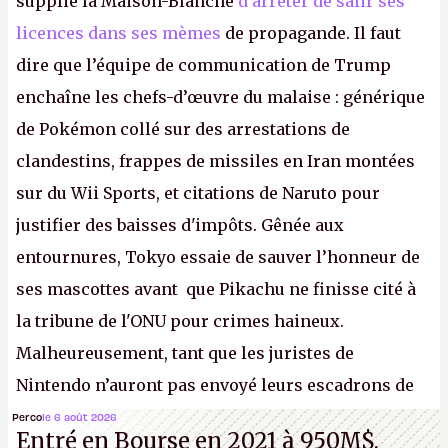
supplié la Maison-Blanche
d’arrêter de salir ses
licences dans ses mèmes
de propagande. Il faut
dire que l’équipe de communication de Trump
enchaîne les chefs-d’œuvre du malaise : générique
de Pokémon collé sur des arrestations de
clandestins, frappes de missiles en Iran montées
sur du Wii Sports, et citations de Naruto pour
justifier des baisses d'impôts. Gênée aux
entournures, Tokyo essaie de sauver l’honneur de
ses mascottes avant que Pikachu ne finisse cité à
la tribune de l'ONU pour crimes haineux.
Malheureusement, tant que les juristes de
Nintendo n’auront pas envoyé leurs escadrons de
la mort judiciaires pour distribuer du copyright
Perco
le 6 août 2026
Entré en Bourse en 2021 à 950M$,