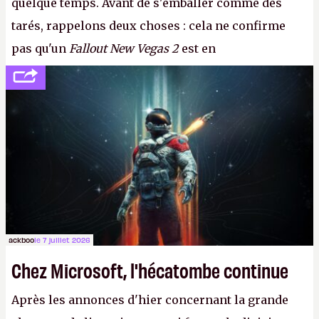
quelque temps. Avant de s'emballer comme des
tarés, rappelons deux choses : cela ne confirme
pas qu'un
Fallout New Vegas 2
est en
développement (pour ce que l'on sait, ils bossent
peut-être sur
Fallout Football
ou
Fallout vs. Les
Lapins Crétins)
et l'Obsidian d'aujourd'hui n'est plus
le même studio qu'il y a 15 ans. Mais bon, OK, on
peut commencer à fantasmer.
A.
ackboo
le 7 juillet 2026
Chez Microsoft, l'hécatombe continue
Après les annonces d'hier concernant la grande