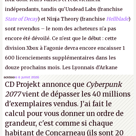
indépendants, tandis qu'Undead Labs (franchise
State of Decay
) et Ninja Theory (franchise
Hellblade
)
sont revendus – le nom des acheteurs n'a pas
encore été dévoilé. Ce n'est que le début : cette
division Xbox à l'agonie devra encore encaisser 1
600 licenciements supplémentaires dans les
douze prochains mois. Les Lyonnais d'Arkane
(Dishonored,
Deathloop
) pourraient faire partie des
ackboo
le 6 juillet 2026
CD Projekt annonce que
Cyberpunk
prochaines victimes, puisque Microsoft a confirmé
2077
vient de dépasser les 40 millions
vouloir se séparer du studio.
A.
d'exemplaires vendus. J'ai fait le
calcul pour vous donner un ordre de
grandeur, c'est comme si chaque
habitant de Concarneau (ils sont 20