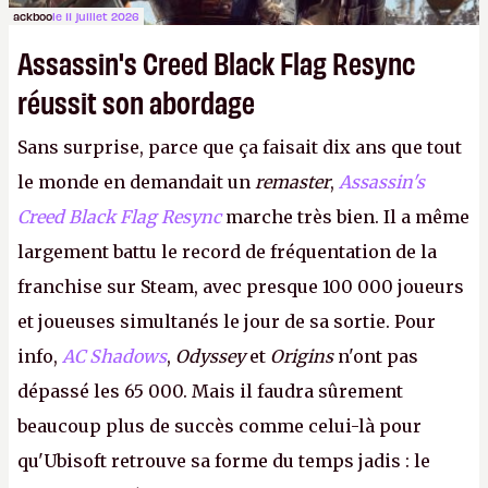
ackboo
le 11 juillet 2026
Assassin's Creed Black Flag Resync
réussit son abordage
Sans surprise, parce que ça faisait dix ans que tout
le monde en demandait un
remaster
,
Assassin's
Creed Black Flag Resync
marche très bien. Il a même
largement battu le record de fréquentation de la
franchise sur Steam, avec presque 100 000 joueurs
et joueuses simultanés le jour de sa sortie. Pour
info,
AC Shadows
,
Odyssey
et
Origins
n'ont pas
dépassé les 65 000. Mais il faudra sûrement
beaucoup plus de succès comme celui-là pour
qu'Ubisoft retrouve sa forme du temps jadis : le