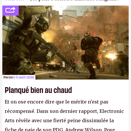
réductions de coûts drastiques, fermetures de
studios et licenciements massifs. En gros, essorer
FC
et
Battlefield
, puis virer le reste.
P.
Perco
le 4 août 2026
Planqué bien au chaud
Et on ose encore dire que le mérite n'est pas
récompensé. Dans son dernier rapport, Electronic
Arts révèle avec une fierté peine dissimulée la
fiche de paie de son PDG, Andrew Wilson. Pour