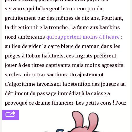
serveurs qui hébergent le contenu pondu
gratuitement par des mômes de dix ans. Pourtant,
la direction tire la tronche. La faute aux bambins
nord-américains
qui rapportent moins à l'heure
:
au lieu de vider la carte bleue de maman dans les
pièges à Robux habituels, ces ingrats préfèrent
jouer à des titres captivants mais moins agressifs
sur les microtransactions. Un ajustement
d'algorithme favorisant la rétention des joueurs au
détriment du passage immédiat à la caisse a
provoqué ce drame financier. Les petits cons ! Pour
se consoler, le PDG David Baszucki peut compter
sur le déblocage du jeu en Russie et l'explosion des
joueurs majeurs (+32 %). L'avenir appartient donc