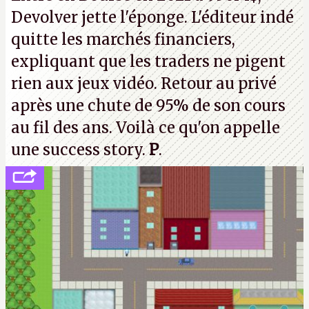
strike à tour de bras, l'Oncle Sam continuera
Devolver jette l'éponge. L'éditeur indé
d'étaler sa confiture intellectuelle sur vos
quitte les marchés financiers,
souvenirs d'enfance.
P.
expliquant que les traders ne pigent
rien aux jeux vidéo. Retour au privé
après une chute de 95% de son cours
au fil des ans. Voilà ce qu'on appelle
une success story.
P
.