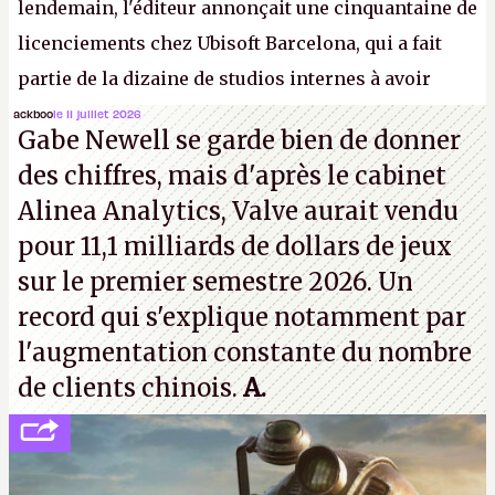
lendemain, l'éditeur annonçait une cinquantaine de
licenciements chez Ubisoft Barcelona, qui a fait
partie de la dizaine de studios internes à avoir
travaillé sur cet
Assassin's Creed
sous la direction
ackboo
le 11 juillet 2026
Gabe Newell se garde bien de donner
d'Ubisoft Singapour.
A.
des chiffres, mais d'après le cabinet
Alinea Analytics, Valve aurait vendu
pour 11,1 milliards de dollars de jeux
sur le premier semestre 2026. Un
record qui s'explique notamment par
l'augmentation constante du nombre
de clients chinois.
A.