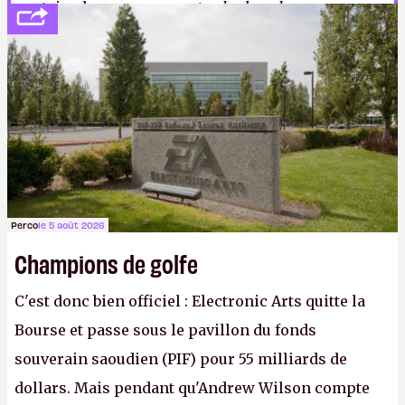
certains les surnomment
« les bouchers
psychopathes de la forêt d’Endor »
, mais je mets ça
sur le compte de la propagande impériale.
A.
Perco
le 5 août 2026
Champions de golfe
C'est donc bien officiel : Electronic Arts quitte la
Bourse et passe sous le pavillon du fonds
souverain saoudien (PIF) pour 55 milliards de
dollars. Mais pendant qu'Andrew Wilson compte