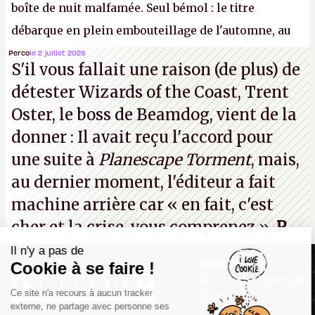
boîte de nuit malfamée. Seul bémol : le titre
débarque en plein embouteillage de l'automne, au
milieu d'une douzaine de blockbusters. Préparez-
Perco
le 2 juillet 2026
S'il vous fallait une raison (de plus) de
vous à poser des RTT ou à simuler une dysenterie
détester Wizards of the Coast, Trent
foudroyante pour avoir le temps d'écluser tout ça.
Oster, le boss de Beamdog, vient de la
P.
donner : Il avait reçu l'accord pour
une suite à
Planescape Torment
, mais,
au dernier moment, l'éditeur a
fait
machine arrière
car « en fait, c'est
cher et la crise, vous comprenez ».
P.
Il n'y a pas de
Canard PC
Cookie à se faire !
Kiosque numérique
Ce site n'a recours à aucun tracker
Boutique
externe, ne partage avec personne ses