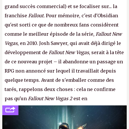
grand succès commercial) et se focaliser sur... la
franchise
Fallout.
Pour mémoire, c'est d'Obsidian
qu'est sorti ce que de nombreux fans considèrent
comme le meilleur épisode de la série,
Fallout New
Vegas
, en 2010. Josh Sawyer, qui avait déjà dirigé le
développement de
Fallout New Vegas
, serait à la tête
de ce nouveau projet – il abandonne un passage un
RPG non annoncé sur lequel il travaillait depuis
quelque temps. Avant de s'emballer comme des
tarés, rappelons deux choses : cela ne confirme
pas qu'un
Fallout New Vegas 2
est en
développement (pour ce que l'on sait, ils bossent
peut-être sur
Fallout Football
ou
Fallout vs. Les
Lapins Crétins)
et l'Obsidian d'aujourd'hui n'est plus