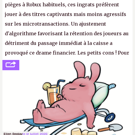
pièges à Robux habituels, ces ingrats préfèrent
jouer à des titres captivants mais moins agressifs
sur les microtransactions. Un ajustement
d'algorithme favorisant la rétention des joueurs au
détriment du passage immédiat à la caisse a
provoqué ce drame financier. Les petits cons ! Pour
se consoler, le PDG David Baszucki peut compter
sur le déblocage du jeu en Russie et l'explosion des
joueurs majeurs (+32 %). L'avenir appartient donc
aux adultes, qui ne sont jamais que des enfants
avec du pouvoir d'achat.
P.
Ellen Replay
le 12 juillet 2026