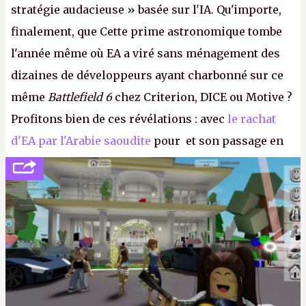
stratégie audacieuse » basée sur l'IA. Qu'importe,
finalement, que Cette prime astronomique tombe
l'année même où EA a viré sans ménagement des
dizaines de développeurs ayant charbonné sur ce
même
Battlefield 6
chez Criterion, DICE ou Motive ?
Profitons bien de ces révélations : avec
le rachat
d'EA par l'Arabie saoudite
pour et son passage en
société privée, l'éditeur n'aura bientôt plus
l'obligation de publier ses bilans. Encore une
victoire pour la transparence.
P.