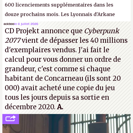
600 licenciements supplémentaires dans les
douze prochains mois. Les Lyonnais d'Arkane
(Dishonored,
Deathloop
) pourraient faire partie des
ackboo
le 6 juillet 2026
CD Projekt annonce que
Cyberpunk
prochaines victimes, puisque Microsoft a confirmé
2077
vient de dépasser les 40 millions
vouloir se séparer du studio.
A.
d'exemplaires vendus. J'ai fait le
calcul pour vous donner un ordre de
grandeur, c'est comme si chaque
habitant de Concarneau (ils sont 20
000) avait acheté une copie du jeu
tous les jours depuis sa sortie en
décembre 2020.
A.