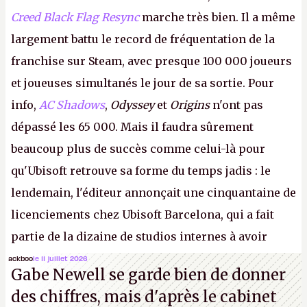
Creed Black Flag Resync
marche très bien. Il a même
largement battu le record de fréquentation de la
franchise sur Steam, avec presque 100 000 joueurs
et joueuses simultanés le jour de sa sortie. Pour
info,
AC Shadows
,
Odyssey
et
Origins
n'ont pas
dépassé les 65 000. Mais il faudra sûrement
beaucoup plus de succès comme celui-là pour
qu'Ubisoft retrouve sa forme du temps jadis : le
lendemain, l'éditeur annonçait une cinquantaine de
licenciements chez Ubisoft Barcelona, qui a fait
partie de la dizaine de studios internes à avoir
travaillé sur cet
Assassin's Creed
sous la direction
ackboo
le 11 juillet 2026
Gabe Newell se garde bien de donner
d'Ubisoft Singapour.
A.
des chiffres, mais d'après le cabinet