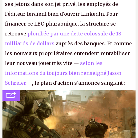
ses jetons dans son jet privé, les employés de
l'éditeur feraient bien d'ouvrir LinkedIn. Pour
financer ce LBO pharaonique, la structure se
retrouve
plombée par une dette colossale de 18
milliards de dollars
auprès des banques. Et comme
les nouveaux propriétaires entendent rentabiliser
leur nouveau jouet très vite —
selon les
informations du toujours bien renseigné Jason
Schreier
—, le plan d'action s'annonce sanglant :
réductions de coûts drastiques, fermetures de
studios et licenciements massifs. En gros, essorer
FC
et
Battlefield
, puis virer le reste.
P.