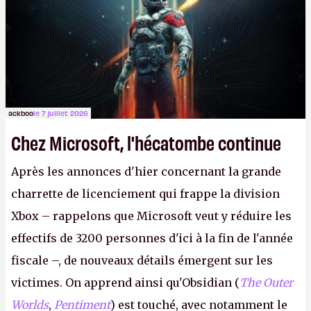
le même studio qu'il y a 15 ans. Mais bon, OK, on
peut commencer à fantasmer.
A.
ackboo
le 7 juillet 2026
Chez Microsoft, l'hécatombe continue
Après les annonces d'hier concernant la grande
charrette de licenciement qui frappe la division
Xbox – rappelons que Microsoft veut y réduire les
effectifs de 3200 personnes d'ici à la fin de l'année
fiscale –, de nouveaux détails émergent sur les
victimes. On apprend ainsi qu'Obsidian (
The Outer
Worlds
,
Pentiment
) est touché, avec notamment le