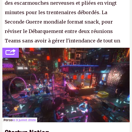
des escarmouches nerveuses et pliées en vingt
minutes pour les trentenaires débordés. La
Seconde Guerre mondiale format snack, pour
réviser le Débarquement entre deux réunions
Teams sans avoir à gérer l'intendance de tout un
continent. Pauvre ackboo, après avoir uriné sur ses
bottes, Relic vient donc de déféquer dans son
casque.
P.
Perco
le 3 juillet 2026