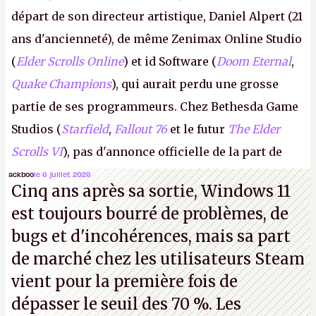
départ de son directeur artistique, Daniel Alpert (21
ans d'ancienneté), de même Zenimax Online Studio
(
Elder Scrolls Online
) et id Software (
Doom Eternal
,
Quake Champions
), qui aurait perdu une grosse
partie de ses programmeurs. Chez Bethesda Game
Studios (
Starfield
,
Fallout 76
et le futur
The Elder
Scrolls VI
), pas d'annonce officielle de la part de
Microsoft, mais le syndicat des employés confirme
ackboo
le 6 juillet 2026
Cinq ans après sa sortie, Windows 11
de nombreux licenciements.
A.
est toujours bourré de problèmes, de
bugs et d'incohérences, mais sa part
de marché chez les utilisateurs Steam
vient pour la première fois de
dépasser le seuil des 70 %. Les