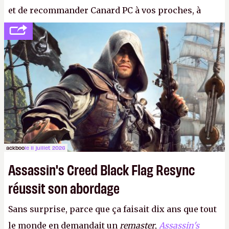
et de recommander Canard PC à vos proches, à
votre famille et aux inconnus que vous croisez
dans la rue. Bon été à tous ! –
ER.
ackboo
le 11 juillet 2026
Assassin's Creed Black Flag Resync
réussit son abordage
Sans surprise, parce que ça faisait dix ans que tout
le monde en demandait un
remaster
,
Assassin's