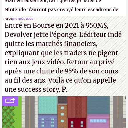
Malheureusement, tant que les juristes de
Nintendo n’auront pas envoyé leurs escadrons de
la mort judiciaires pour distribuer du copyright
Perco
le 6 août 2026
Entré en Bourse en 2021 à 950M$,
strike à tour de bras, l'Oncle Sam continuera
Devolver jette l'éponge. L'éditeur indé
d'étaler sa confiture intellectuelle sur vos
quitte les marchés financiers,
souvenirs d'enfance.
P.
expliquant que les traders ne pigent
rien aux jeux vidéo. Retour au privé
après une chute de 95% de son cours
au fil des ans. Voilà ce qu'on appelle
une success story.
P
.