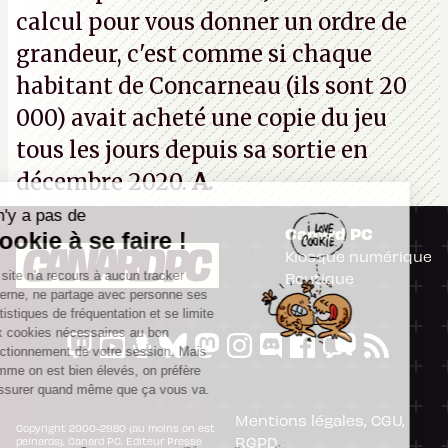
calcul pour vous donner un ordre de
grandeur, c'est comme si chaque
habitant de Concarneau (ils sont 20
000) avait acheté une copie du jeu
tous les jours depuis sa sortie en
décembre 2020.
A.
Il n'y a pas de
Canard PC
Cookie à se faire !
Kiosque numérique
Ce site n'a recours à aucun tracker
Boutique
externe, ne partage avec personne ses
statistiques de fréquentation et se limite
aux cookies nécessaires au bon
fonctionnement de votre session. Mais
comme on est bien élevés, on préfère
s'assurer quand même que ça vous va.
Mentions légales, CGU,
Copyright 2000-2980 (au moins on est
RGPD
peinards), Canard PC. Editeur Presse