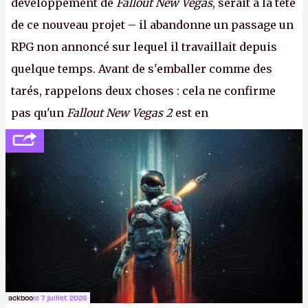
développement de
Fallout New Vegas
, serait à la tête
de ce nouveau projet – il abandonne un passage un
RPG non annoncé sur lequel il travaillait depuis
quelque temps. Avant de s'emballer comme des
tarés, rappelons deux choses : cela ne confirme
pas qu'un
Fallout New Vegas 2
est en
développement (pour ce que l'on sait, ils bossent
peut-être sur
Fallout Football
ou
Fallout vs. Les
Lapins Crétins)
et l'Obsidian d'aujourd'hui n'est plus
le même studio qu'il y a 15 ans. Mais bon, OK, on
peut commencer à fantasmer.
A.
ackboo
le 7 juillet 2026