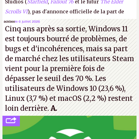
Studios (
Starfield
,
Fallout 76
et le futur
The Elder
Scrolls VI
), pas d'annonce officielle de la part de
Microsoft, mais le syndicat des employés confirme
ackboo
le 6 juillet 2026
Cinq ans après sa sortie, Windows 11
de nombreux licenciements.
A.
est toujours bourré de problèmes, de
bugs et d'incohérences, mais sa part
de marché chez les utilisateurs Steam
vient pour la première fois de
dépasser le seuil des 70 %. Les
utilisateurs de Windows 10 (23,6 %),
Linux (3,7 %) et macOS (2,2 %) restent
loin derrière.
A.