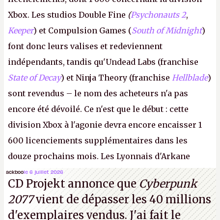
Xbox. Les studios Double Fine
(
Psychonauts 2
,
Keeper
) et Compulsion Games (
South of Midnight
)
font donc leurs valises et redeviennent
indépendants, tandis qu'Undead Labs (franchise
State of Decay
) et Ninja Theory (franchise
Hellblade
)
sont revendus – le nom des acheteurs n'a pas
encore été dévoilé. Ce n'est que le début : cette
division Xbox à l'agonie devra encore encaisser 1
600 licenciements supplémentaires dans les
douze prochains mois. Les Lyonnais d'Arkane
(Dishonored,
Deathloop
) pourraient faire partie des
ackboo
le 6 juillet 2026
CD Projekt annonce que
Cyberpunk
prochaines victimes, puisque Microsoft a confirmé
2077
vient de dépasser les 40 millions
vouloir se séparer du studio.
A.
d'exemplaires vendus. J'ai fait le