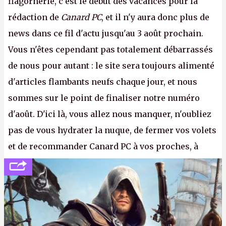
flagornerie, c'est le début des vacances pour la
rédaction de
Canard PC
, et il n'y aura donc plus de
news dans ce fil d'actu jusqu'au 3 août prochain.
Vous n'êtes cependant pas totalement débarrassés
de nous pour autant : le site sera toujours alimenté
d'articles flambants neufs chaque jour, et nous
sommes sur le point de finaliser notre numéro
d'août. D'ici là, vous allez nous manquer, n'oubliez
pas de vous hydrater la nuque, de fermer vos volets
et de recommander Canard PC à vos proches, à
votre famille et aux inconnus que vous croisez
dans la rue. Bon été à tous ! –
ER.