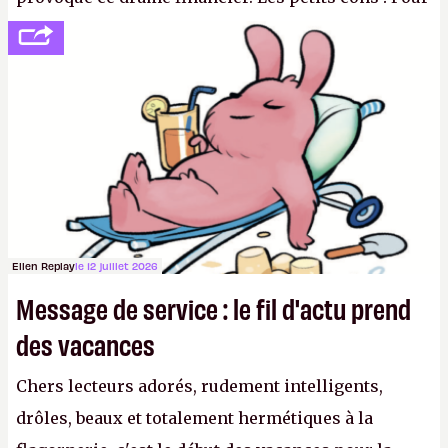
se consoler, le PDG David Baszucki peut compter
sur le déblocage du jeu en Russie et l'explosion des
joueurs majeurs (+32 %). L'avenir appartient donc
aux adultes, qui ne sont jamais que des enfants
avec du pouvoir d'achat.
P.
Ellen Replay
le 12 juillet 2026
Message de service : le fil d'actu prend
des vacances
Chers lecteurs adorés, rudement intelligents,
drôles, beaux et totalement hermétiques à la