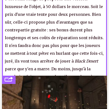
luxueuse de l'objet, à 50 dollars le morceau. Soit le
prix d'une vraie tente pour deux personnes. Bien
sûr, celle-ci propose plus d'avantages que sa
contrepartie gratuite : ses bonus durent plus
longtemps et ses coûts de réparation sont réduits.
Il n'en faudra donc pas plus pour que les joueurs
se mettent à tout péter en hurlant que cette fois-ci,
juré, ils vont tous arrêter de jouer à
Black Desert
parce que y'en a marre. Du moins, jusqu'à la
prochaine fois parce que bon, il y a un boss à
tomber cette semaine avec la guilde et puis une
expédition en bateau celle d'après
.