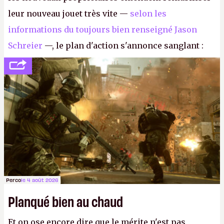
leur nouveau jouet très vite —
selon les
informations du toujours bien renseigné Jason
Schreier
—, le plan d'action s'annonce sanglant :
réductions de coûts drastiques, fermetures de
studios et licenciements massifs. En gros, essorer
FC
et
Battlefield
, puis virer le reste.
P.
Perco
le 4 août 2026
Planqué bien au chaud
Et on ose encore dire que le mérite n'est pas