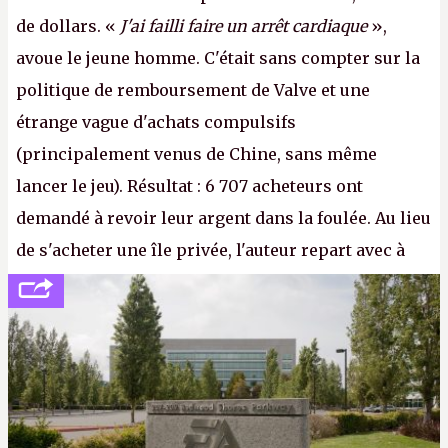
de dollars. «
J'ai failli faire un arrêt cardiaque
»,
avoue le jeune homme. C'était sans compter sur la
politique de remboursement de Valve et une
étrange vague d'achats compulsifs
(principalement venus de Chine, sans même
lancer le jeu). Résultat : 6 707 acheteurs ont
demandé à revoir leur argent dans la foulée. Au lieu
de s'acheter une île privée, l'auteur repart avec à
peine 2 000 dollars en poche. C'est toujours plus
cher payé que le temps passé à dev, mais ça
apprendra aux petits malins qu'on ne braque pas
Gabe Newell aussi facilement.
P.