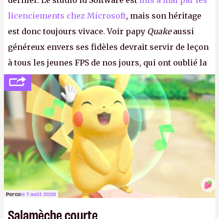
dernier. Le studio id Software est
mis à mal par les
licenciements chez Microsoft
, mais son héritage
est donc toujours vivace. Voir papy
Quake
aussi
généreux envers ses fidèles devrait servir de leçon
à tous les jeunes FPS de nos jours, qui ont oublié la
politesse et le respect envers leurs joueurs et les
anciens. Il leur faudrait une bonne guerre des
consoles à ces petits cons !
P.
Perco
le 7 août 2026
Salamèche courte