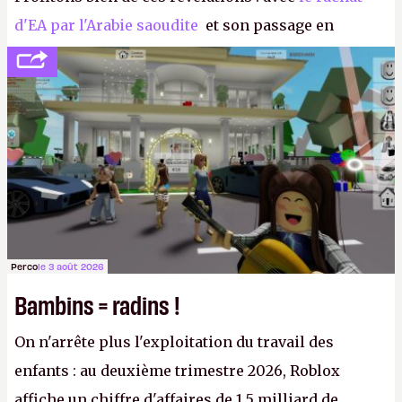
d'EA par l'Arabie saoudite
et son passage en
société privée, l'éditeur n'aura bientôt plus
l'obligation de publier ses bilans. Encore une
victoire pour la transparence.
P.
Perco
le 3 août 2026
Bambins = radins !
On n'arrête plus l'exploitation du travail des
enfants : au deuxième trimestre 2026, Roblox
affiche un chiffre d'affaires de 1,5 milliard de