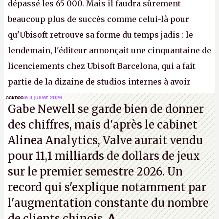
dépassé les 65 000. Mais il faudra sûrement
beaucoup plus de succès comme celui-là pour
qu'Ubisoft retrouve sa forme du temps jadis : le
lendemain, l'éditeur annonçait une cinquantaine de
licenciements chez Ubisoft Barcelona, qui a fait
partie de la dizaine de studios internes à avoir
travaillé sur cet
Assassin's Creed
sous la direction
ackboo
le 11 juillet 2026
Gabe Newell se garde bien de donner
d'Ubisoft Singapour.
A.
des chiffres, mais d'après le cabinet
Alinea Analytics, Valve aurait vendu
pour 11,1 milliards de dollars de jeux
sur le premier semestre 2026. Un
record qui s'explique notamment par
l'augmentation constante du nombre
de clients chinois.
A.