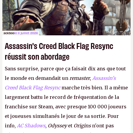
ackboo
le 11 juillet 2026
Assassin's Creed Black Flag Resync
réussit son abordage
Sans surprise, parce que ça faisait dix ans que tout
le monde en demandait un
remaster
,
Assassin's
Creed Black Flag Resync
marche très bien. Il a même
largement battu le record de fréquentation de la
franchise sur Steam, avec presque 100 000 joueurs
et joueuses simultanés le jour de sa sortie. Pour
info,
AC Shadows
,
Odyssey
et
Origins
n'ont pas