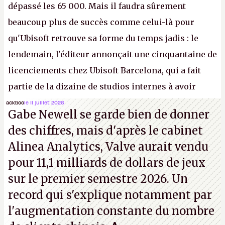
dépassé les 65 000. Mais il faudra sûrement
beaucoup plus de succès comme celui-là pour
qu'Ubisoft retrouve sa forme du temps jadis : le
lendemain, l'éditeur annonçait une cinquantaine de
licenciements chez Ubisoft Barcelona, qui a fait
partie de la dizaine de studios internes à avoir
travaillé sur cet
Assassin's Creed
sous la direction
ackboo
le 11 juillet 2026
Gabe Newell se garde bien de donner
d'Ubisoft Singapour.
A.
des chiffres, mais d'après le cabinet
Alinea Analytics, Valve aurait vendu
pour 11,1 milliards de dollars de jeux
sur le premier semestre 2026. Un
record qui s'explique notamment par
l'augmentation constante du nombre