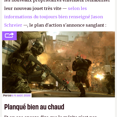
les nouveaux propriétaires entendent rentabiliser
leur nouveau jouet très vite —
selon les
informations du toujours bien renseigné Jason
Schreier
—, le plan d'action s'annonce sanglant :
réductions de coûts drastiques, fermetures de
studios et licenciements massifs. En gros, essorer
FC
et
Battlefield
, puis virer le reste.
P.
Perco
le 4 août 2026
Planqué bien au chaud