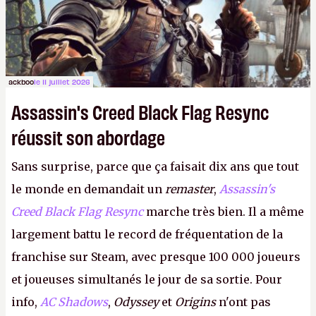
ackboo
le 11 juillet 2026
Assassin's Creed Black Flag Resync
réussit son abordage
Sans surprise, parce que ça faisait dix ans que tout
le monde en demandait un
remaster
,
Assassin's
Creed Black Flag Resync
marche très bien. Il a même
largement battu le record de fréquentation de la
franchise sur Steam, avec presque 100 000 joueurs
et joueuses simultanés le jour de sa sortie. Pour
info,
AC Shadows
,
Odyssey
et
Origins
n'ont pas