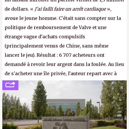
de dollars. «
J'ai failli faire un arrêt cardiaque
»,
avoue le jeune homme. C'était sans compter sur la
politique de remboursement de Valve et une
étrange vague d'achats compulsifs
(principalement venus de Chine, sans même
lancer le jeu). Résultat : 6 707 acheteurs ont
demandé à revoir leur argent dans la foulée. Au lieu
de s'acheter une île privée, l'auteur repart avec à
peine 2 000 dollars en poche. C'est toujours plus
cher payé que le temps passé à dev, mais ça
apprendra aux petits malins qu'on ne braque pas
Gabe Newell aussi facilement.
P.