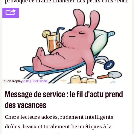
provoqué ce drame financier. Les petits cons ! Pour
se consoler, le PDG David Baszucki peut compter
sur le déblocage du jeu en Russie et l'explosion des
joueurs majeurs (+32 %). L'avenir appartient donc
aux adultes, qui ne sont jamais que des enfants
avec du pouvoir d'achat.
P.
Ellen Replay
le 12 juillet 2026
Message de service : le fil d'actu prend
des vacances
Chers lecteurs adorés, rudement intelligents,
drôles, beaux et totalement hermétiques à la