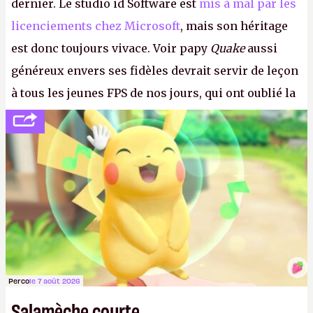
dernier. Le studio id Software est
mis à mal par les
licenciements chez Microsoft
, mais son héritage
est donc toujours vivace. Voir papy
Quake
aussi
généreux envers ses fidèles devrait servir de leçon
à tous les jeunes FPS de nos jours, qui ont oublié la
politesse et le respect envers leurs joueurs et les
anciens. Il leur faudrait une bonne guerre des
consoles à ces petits cons !
P.
Perco
le 7 août 2026
Salamèche courte