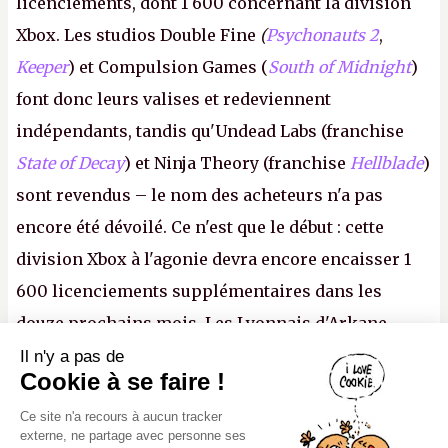
licenciements, dont 1 600 concernant la division
Xbox. Les studios Double Fine
(
Psychonauts 2
,
Keeper
) et Compulsion Games (
South of Midnight
)
font donc leurs valises et redeviennent
indépendants, tandis qu'Undead Labs (franchise
State of Decay
) et Ninja Theory (franchise
Hellblade
)
sont revendus – le nom des acheteurs n'a pas
encore été dévoilé. Ce n'est que le début : cette
division Xbox à l'agonie devra encore encaisser 1
600 licenciements supplémentaires dans les
douze prochains mois. Les Lyonnais d'Arkane
(Dishonored,
Deathloop
) pourraient faire partie des
Il n'y a pas de
Canard PC
Cookie à se faire !
prochaines victimes, puisque Microsoft a confirmé
Kiosque numérique
Ce site n'a recours à aucun tracker
vouloir se séparer du studio.
A.
Boutique
externe, ne partage avec personne ses