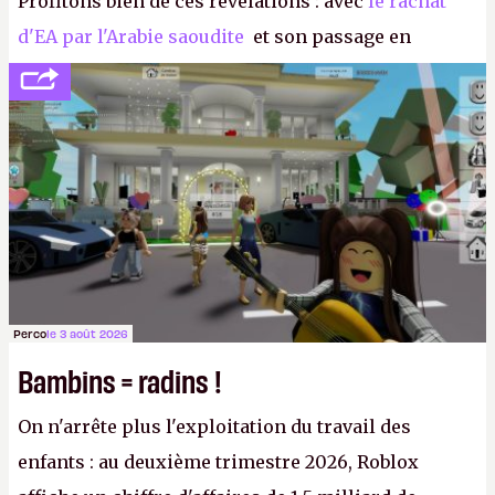
Profitons bien de ces révélations : avec
le rachat
d'EA par l'Arabie saoudite
et son passage en
société privée, l'éditeur n'aura bientôt plus
l'obligation de publier ses bilans. Encore une
victoire pour la transparence.
P.
Perco
le 3 août 2026
Bambins = radins !
On n'arrête plus l'exploitation du travail des
enfants : au deuxième trimestre 2026, Roblox