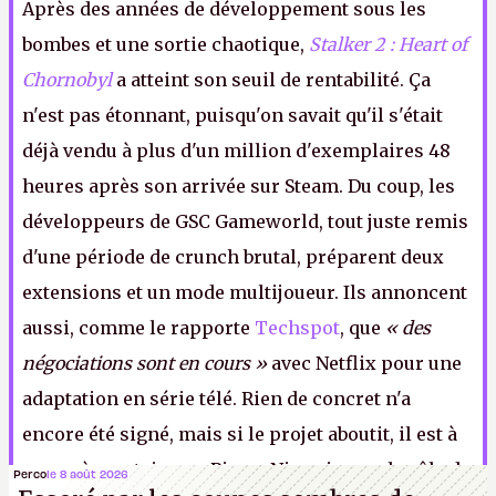
Après des années de développement sous les
bombes et une sortie chaotique,
Stalker 2 : Heart of
Chornobyl
a atteint son seuil de rentabilité. Ça
n'est pas étonnant, puisqu'on savait qu'il s'était
déjà vendu à plus d'un million d'exemplaires 48
heures après son arrivée sur Steam. Du coup, les
développeurs de GSC Gameworld, tout juste remis
d'une période de crunch brutal, préparent deux
extensions et un mode multijoueur. Ils annoncent
aussi, comme le rapporte
Techspot
, que
« des
négociations sont en cours »
avec Netflix pour une
adaptation en série télé. Rien de concret n'a
encore été signé, mais si le projet aboutit, il est à
peu près certain que Pierre Niney jouera le rôle du
Perco
le 8 août 2026