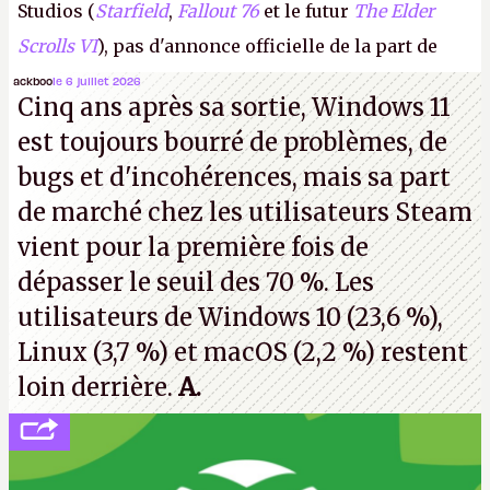
Studios (
Starfield
,
Fallout 76
et le futur
The Elder
Scrolls VI
), pas d'annonce officielle de la part de
Microsoft, mais le syndicat des employés confirme
ackboo
le 6 juillet 2026
Cinq ans après sa sortie, Windows 11
de nombreux licenciements.
A.
est toujours bourré de problèmes, de
bugs et d'incohérences, mais sa part
de marché chez les utilisateurs Steam
vient pour la première fois de
dépasser le seuil des 70 %. Les
utilisateurs de Windows 10 (23,6 %),
Linux (3,7 %) et macOS (2,2 %) restent
loin derrière.
A.