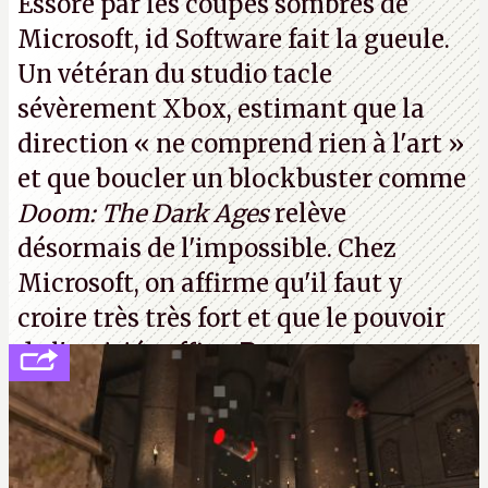
Essoré par les coupes sombres de
réacteur numéro 4.
A.
Microsoft, id Software fait la gueule.
Un vétéran du studio
tacle
sévèrement Xbox
, estimant que la
direction
« ne comprend rien à l'art »
et que boucler un blockbuster comme
Doom: The Dark Ages
relève
désormais de l'impossible. Chez
Microsoft, on affirme qu'il faut y
croire très très fort et que le pouvoir
de l'amitié suffira.
P.