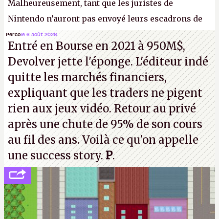
Malheureusement, tant que les juristes de
Nintendo n’auront pas envoyé leurs escadrons de
la mort judiciaires pour distribuer du copyright
Perco
le 6 août 2026
Entré en Bourse en 2021 à 950M$,
strike à tour de bras, l'Oncle Sam continuera
Devolver jette l'éponge. L'éditeur indé
d'étaler sa confiture intellectuelle sur vos
quitte les marchés financiers,
souvenirs d'enfance.
P.
expliquant que les traders ne pigent
rien aux jeux vidéo. Retour au privé
après une chute de 95% de son cours
au fil des ans. Voilà ce qu'on appelle
une success story.
P
.