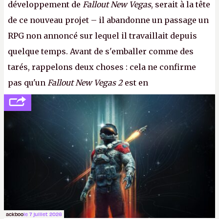
développement de
Fallout New Vegas
, serait à la tête
de ce nouveau projet – il abandonne un passage un
RPG non annoncé sur lequel il travaillait depuis
quelque temps. Avant de s'emballer comme des
tarés, rappelons deux choses : cela ne confirme
pas qu'un
Fallout New Vegas 2
est en
développement (pour ce que l'on sait, ils bossent
peut-être sur
Fallout Football
ou
Fallout vs. Les
Lapins Crétins)
et l'Obsidian d'aujourd'hui n'est plus
le même studio qu'il y a 15 ans. Mais bon, OK, on
peut commencer à fantasmer.
A.
ackboo
le 7 juillet 2026