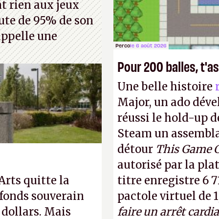
t rien aux jeux
hute de 95% de son
 appelle une
Perco
le 6 août 2026
Pour 200 balles, t'as
Une belle histoire
Major, un ado déve
réussi le hold-up d
Steam un assemblag
détour
This Game 
autorisé par la pla
 Arts quitte la
titre enregistre 6 7
 fonds souverain
pactole virtuel de 1
 dollars. Mais
faire un arrêt cardi