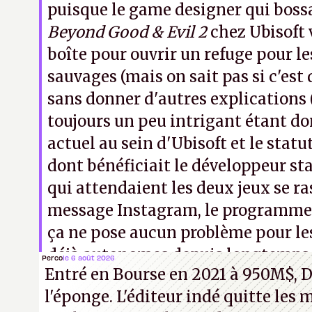
puisque le game designer qui boss
Beyond Good & Evil 2
chez Ubisoft v
boîte pour ouvrir un refuge pour 
sauvages (mais on sait pas si c'est 
sans donner d'autres explications (
toujours un peu intrigant étant do
actuel au sein d'Ubisoft et le statut
dont bénéficiait le développeur sta
qui attendaient les deux jeux se r
message Instagram, le programme
ça ne pose aucun problème pour le
déjà autonomes depuis longtemps e
Perco
le 6 août 2026
Entré en Bourse en 2021 à 950M$, D
débrouillent très bien sans lui.
N.M
l'éponge. L'éditeur indé quitte les 