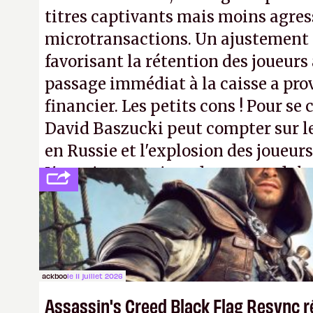
titres captivants mais moins agress
microtransactions. Un ajustement
favorisant la rétention des joueur
passage immédiat à la caisse a pr
financier. Les petits cons ! Pour se 
David Baszucki peut compter sur l
en Russie et l'explosion des joueurs
L'avenir appartient donc aux adulte
jamais que des enfants avec du pou
ackboo
le 11 juillet 2026
Assassin's Creed Black Flag Resync r