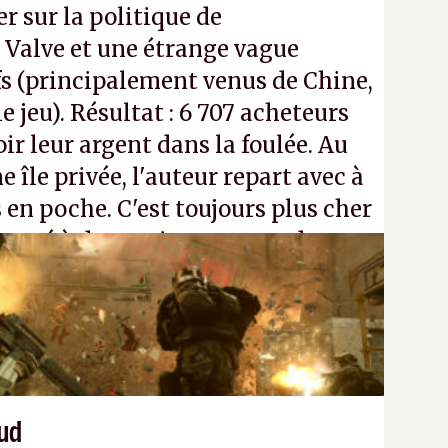
r sur la politique de
Valve et une étrange vague
s (principalement venus de Chine,
 jeu). Résultat : 6 707 acheteurs
r leur argent dans la foulée. Au
e île privée, l'auteur repart avec à
 en poche. C'est toujours plus cher
passé à dev, mais ça apprendra aux
n ne braque pas Gabe Newell aussi
aud