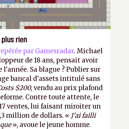
 plus rien
repérée par Gamesradar
. Michael
loppeur de 18 ans, pensait avoir
e l'année. Sa blague ? Publier sur
e bancal d'assets intitulé sans
Costs $200
, vendu au prix plafond
teforme. Contre toute attente, le
17 ventes, lui faisant miroiter un
,3 million de dollars. «
J'ai failli
aque
», avoue le jeune homme.