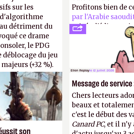
ifs sur les
Profitons bien de c
 d'algorithme
par l'Arabie saoudi
s au détriment du
privée, l'éditeur n'
ovoqué ce drame
publier ses bilans.
consoler, le PDG
transparence.
P.
e déblocage du jeu
 majeurs (+32 %).
Ellen Replay
le 12 juillet 2026
s, qui ne sont
Message de service :
voir d'achat.
P.
Chers lecteurs ador
beaux et totalemen
c'est le début des 
Canard PC
, et il n
éussit son
d'actu jusqu'au 3 a