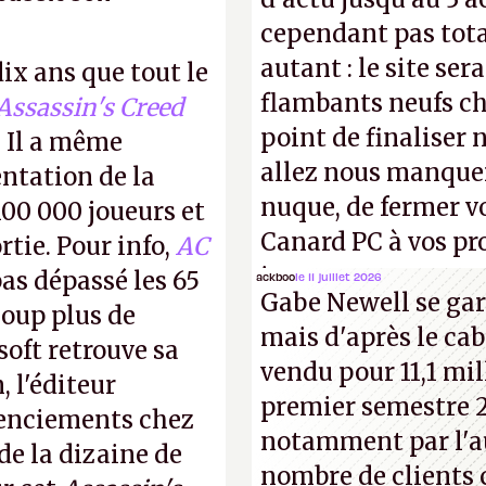
cependant pas tot
autant : le site ser
dix ans que tout le
flambants neufs ch
Assassin's Creed
point de finaliser 
 Il a même
allez nous manquer
entation de la
nuque, de fermer v
100 000 joueurs et
Canard PC à vos pro
rtie. Pour info,
AC
inconnus que vous c
as dépassé les 65
ackboo
le 11 juillet 2026
Gabe Newell se gar
! –
ER.
coup plus de
mais d'après le cab
oft retrouve sa
vendu pour 11,1 mill
, l'éditeur
premier semestre 2
cenciements chez
notamment par l'a
 de la dizaine de
nombre de clients 