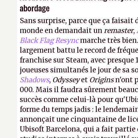
abordage
Sans surprise, parce que ça faisait 
monde en demandait un
remaster
,
Black Flag Resync
marche très bien.
largement battu le record de fréqu
franchise sur Steam, avec presque 
joueuses simultanés le jour de sa so
Shadows
,
Odyssey
et
Origins
n'ont p
000. Mais il faudra sûrement beau
succès comme celui-là pour qu'Ubis
forme du temps jadis : le lendemain
annonçait une cinquantaine de li
Ubisoft Barcelona, qui a fait partie