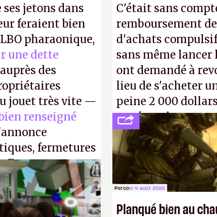
ses jetons dans
C'était sans compte
eur feraient bien
remboursement de 
e LBO pharaonique,
d'achats compulsif
r une dette
sans même lancer le
auprès des
ont demandé à revoi
opriétaires
lieu de s'acheter un
u jouet très vite —
peine 2 000 dollars
 bien renseigné
payé que le temps 
s'annonce
petits malins qu'o
stiques, fermetures
facilement.
P.
. En gros, essorer
P.
Perco
le 4 août 2026
Planqué bien au ch