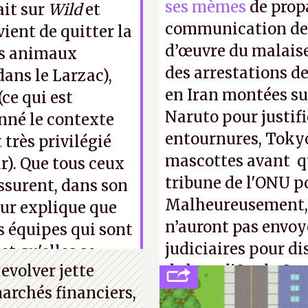
ses mèmes
de propa
ait sur
Wild
et
communication de 
ient de quitter la
d’œuvre du malaise
les animaux
des arrestations de
dans le Larzac),
en Iran montées sur
ce qui est
Naruto pour justif
nné le contexte
entournures, Tokyo
 très privilégié
mascottes avant qu
r). Que tous ceux
tribune de l'ONU p
assurent, dans son
Malheureusement, t
ur explique que
n’auront pas envoy
s équipes qui sont
judiciaires pour di
t qu'elles se
evolver jette
de bras, l'Oncle Sa
.
marchés financiers,
intellectuelle sur 