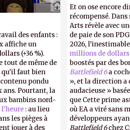
Et on ose encore di
récompensé. Dans s
Arts révèle avec un
ravail des enfants :
de paie de son PDG
x affiche un
2026, l’inestimabl
dollars (+36 %).
millions de dollars
e tout de même de
boostés par des bon
 qu'il faut bien
Battlefield 6
a coch
e contenu pondu
», et la direction 
ans. Pourtant, la
audacieuse » basée 
 aux bambins nord-
que Cette prime a
 l'heure
: au lieu
où EA a viré sans 
ns les pièges à
développeurs ayan
ent jouer à des
Battlefield 6
chez Cr