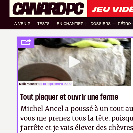
JEU VID
À VENIR
TESTS
EN CHANTIER
DOSSIERS
RÉTRO
Noël Malware
le 18 septembre 2020
Tout plaquer et ouvrir une ferme
Michel Ancel a poussé à un tout au
vous me prenez tous la tête, puisq
j'arrête et je vais élever des chèvre