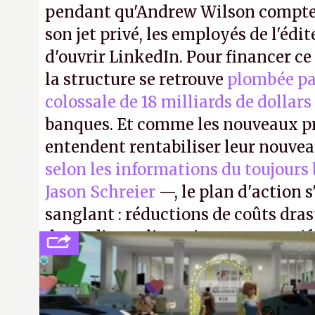
pendant qu'Andrew Wilson compte 
son jet privé, les employés de l'édit
d'ouvrir LinkedIn. Pour financer c
la structure se retrouve
plombée pa
colossale de 18 milliards de dollars
banques. Et comme les nouveaux pr
entendent rentabiliser leur nouvea
selon les informations du toujours
Jason Schreier
—, le plan d'action 
sanglant : réductions de coûts dra
de studios et licenciements massifs
FC
et
Battlefield
, puis virer le reste.