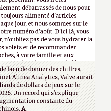
alement débarrassés de nous pour
a toujours alimenté d'articles
aque jour, et nous sommes sur le
notre numéro d'août. D'ici là, vous
, n'oubliez pas de vous hydrater la
os volets et de recommander
ches, à votre famille et aux
roisez dans la rue. Bon été à tous
de bien de donner des chiffres,
inet Alinea Analytics, Valve aurait
iards de dollars de jeux sur le
026. Un record qui s'explique
ugmentation constante du
chinois.
A.