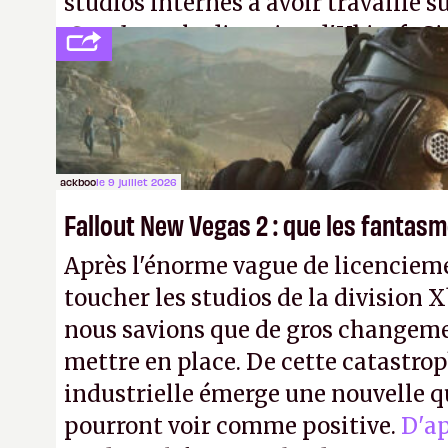
studios internes à avoir travaillé s
Creed
sous la direction d'Ubisoft S
ackboo
le 9 juillet 2026
Fallout New Vegas 2 : que les fanta
Après l'énorme vague de licencieme
toucher les studios de la division 
nous savions que de gros changeme
mettre en place. De cette catastro
industrielle émerge une nouvelle q
pourront voir comme positive.
D'a