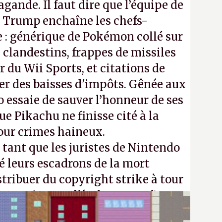
gande. Il faut dire que l’équipe de
Trump enchaîne les chefs-
 : générique de Pokémon collé sur
 clandestins, frappes de missiles
 du Wii Sports, et citations de
ier des baisses d'impôts. Gênée aux
 essaie de sauver l’honneur de ses
e Pikachu ne finisse cité à la
our crimes haineux.
ant que les juristes de Nintendo
é leurs escadrons de la mort
stribuer du copyright strike à tour
m continuera d'étaler sa confiture
vos souvenirs d'enfance.
P.