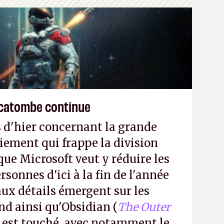
écatombe continue
 d'hier concernant la grande
iement qui frappe la division
ue Microsoft veut y réduire les
rsonnes d'ici à la fin de l'année
aux détails émergent sur les
nd ainsi qu'Obsidian (
The Outer
) est touché, avec notamment le