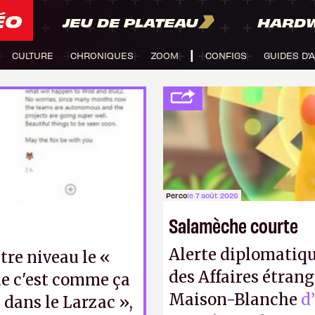
ÉO
JEU DE PLATEAU
HARD
CULTURE
CHRONIQUES
ZOOM
CONFIGS
GUIDES D'
Perco
le 7 août 2026
Salamèche courte
Alerte diplomatiqu
tre niveau le «
des Affaires étrang
ue c'est comme ça
Maison-Blanche
d
s dans le Larzac »,