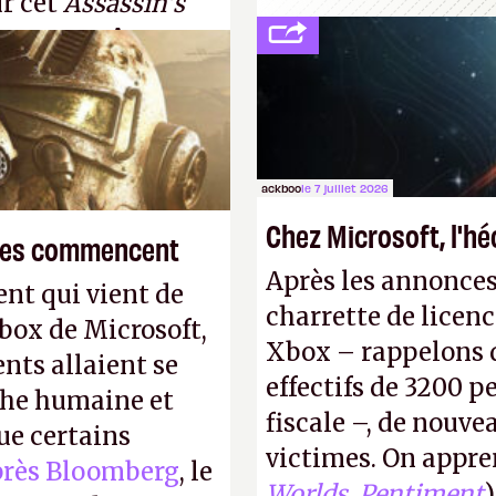
ur cet
Assassin's
ingapour.
A.
ackboo
le 7 juillet 2026
Chez Microsoft, l'h
smes commencent
Après les annonces
nt qui vient de
charrette de licenc
Xbox de Microsoft,
Xbox – rappelons q
nts allaient se
effectifs de 3200 pe
phe humaine et
fiscale –, de nouve
ue certains
victimes. On appre
près Bloomberg
, le
Worlds
,
Pentiment