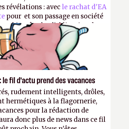
es révélations : avec
le rachat d'EA
te
pour et son passage en société
aura bientôt plus l'obligation de
 Encore une victoire pour la
 le fil d'actu prend des vacances
és, rudement intelligents, drôles,
t hermétiques à la flagornerie,
vacances pour la rédaction de
'y aura donc plus de news dans ce fil
oût prochain. Vous n'êtes