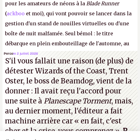
pour les amateurs de néons à la
Blade Runner
(
ackboo
et moi), qui vont pouvoir se lancer dans la
gestion d'un stand de nouilles virtuelles ou d'une
boîte de nuit malfamée. Seul bémol : le titre
débarque en plein embouteillage de l'automne, au
milieu d'une douzaine de blockbusters. Préparez-
Perco
le 2 juillet 2026
S'il vous fallait une raison (de plus) de
vous à poser des RTT ou à simuler une dysenterie
détester Wizards of the Coast, Trent
foudroyante pour avoir le temps d'écluser tout ça.
Oster, le boss de Beamdog, vient de la
P.
donner : Il avait reçu l'accord pour
une suite à
Planescape Torment
, mais,
au dernier moment, l'éditeur a
fait
machine arrière
car « en fait, c'est
cher et la crise, vous comprenez ».
P.