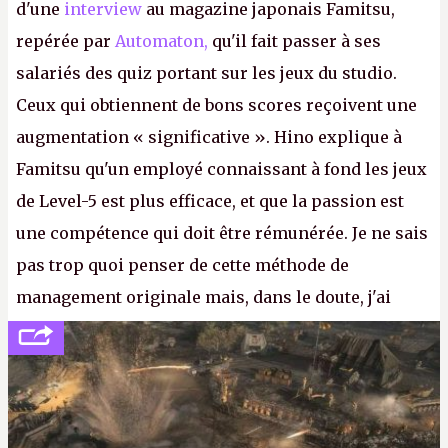
d'une
interview
au magazine japonais Famitsu,
repérée par
Automaton,
qu'il fait passer à ses
salariés des quiz portant sur les jeux du studio.
Ceux qui obtiennent de bons scores reçoivent une
augmentation « significative ». Hino explique à
Famitsu qu'un employé connaissant à fond les jeux
de Level-5 est plus efficace, et que la passion est
une compétence qui doit être rémunérée. Je ne sais
pas trop quoi penser de cette méthode de
management originale mais, dans le doute, j'ai
décidé d'apprendre par cœur les 300 derniers
numéros de
Canard PC
avant de demander une
augmentation à Ivan Le Fou.
A.