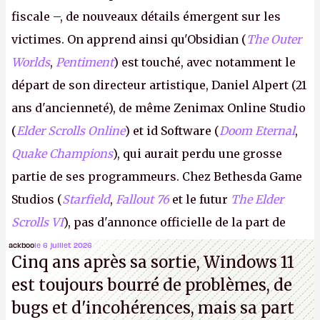
fiscale –, de nouveaux détails émergent sur les
victimes. On apprend ainsi qu'Obsidian (
The Outer
Worlds
,
Pentiment
) est touché, avec notamment le
départ de son directeur artistique, Daniel Alpert (21
ans d'ancienneté), de même Zenimax Online Studio
(
Elder Scrolls Online
) et id Software (
Doom Eternal
,
Quake Champions
), qui aurait perdu une grosse
partie de ses programmeurs. Chez Bethesda Game
Studios (
Starfield
,
Fallout 76
et le futur
The Elder
Scrolls VI
), pas d'annonce officielle de la part de
Microsoft, mais le syndicat des employés confirme
ackboo
le 6 juillet 2026
Cinq ans après sa sortie, Windows 11
de nombreux licenciements.
A.
est toujours bourré de problèmes, de
bugs et d'incohérences, mais sa part