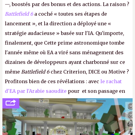
—, boostés par des bonus et des actions. La raison ?
Battlefield 6
a coché « toutes ses étapes de
lancement », et la direction a déployé une «
stratégie audacieuse » basée sur l'IA. Qu'importe,
finalement, que Cette prime astronomique tombe
l'année même où EA a viré sans ménagement des
dizaines de développeurs ayant charbonné sur ce
même
Battlefield 6
chez Criterion, DICE ou Motive ?
Profitons bien de ces révélations : avec
le rachat
d'EA par l'Arabie saoudite
pour et son passage en
société privée, l'éditeur n'aura bientôt plus
l'obligation de publier ses bilans. Encore une
victoire pour la transparence.
P.