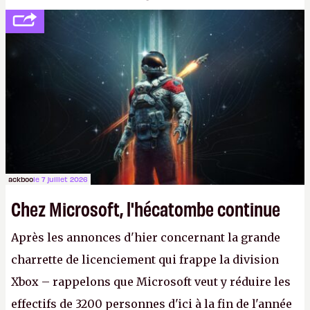
développement (pour ce que l'on sait, ils bossent
peut-être sur
Fallout Football
ou
Fallout vs. Les
Lapins Crétins)
et l'Obsidian d'aujourd'hui n'est plus
le même studio qu'il y a 15 ans. Mais bon, OK, on
peut commencer à fantasmer.
A.
ackboo
le 7 juillet 2026
Chez Microsoft, l'hécatombe continue
Après les annonces d'hier concernant la grande
charrette de licenciement qui frappe la division
Xbox – rappelons que Microsoft veut y réduire les
effectifs de 3200 personnes d'ici à la fin de l'année