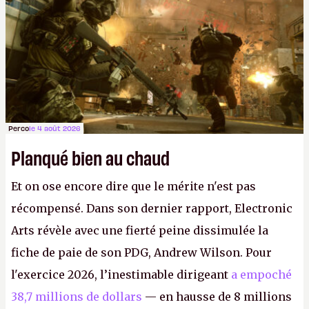
FC
et
Battlefield
, puis virer le reste.
P.
Perco
le 4 août 2026
Planqué bien au chaud
Et on ose encore dire que le mérite n'est pas
récompensé. Dans son dernier rapport, Electronic
Arts révèle avec une fierté peine dissimulée la
fiche de paie de son PDG, Andrew Wilson. Pour
l'exercice 2026, l’inestimable dirigeant
a empoché
38,7 millions de dollars
— en hausse de 8 millions