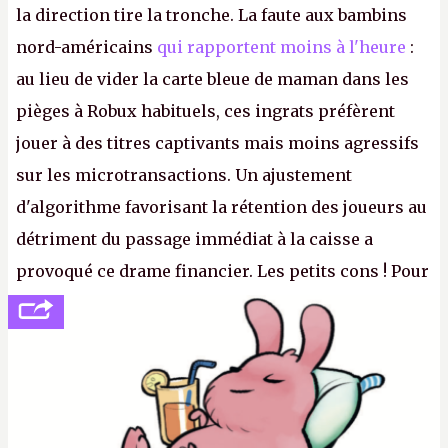
la direction tire la tronche. La faute aux bambins
nord-américains
qui rapportent moins à l'heure
:
au lieu de vider la carte bleue de maman dans les
pièges à Robux habituels, ces ingrats préfèrent
jouer à des titres captivants mais moins agressifs
sur les microtransactions. Un ajustement
d'algorithme favorisant la rétention des joueurs au
détriment du passage immédiat à la caisse a
provoqué ce drame financier. Les petits cons ! Pour
se consoler, le PDG David Baszucki peut compter
sur le déblocage du jeu en Russie et l'explosion des
joueurs majeurs (+32 %). L'avenir appartient donc
aux adultes, qui ne sont jamais que des enfants
avec du pouvoir d'achat.
P.