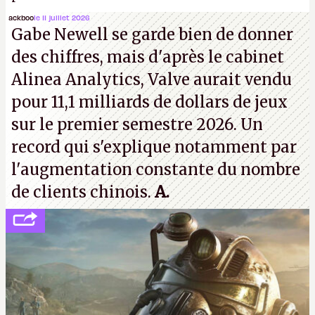
travaillé sur cet
Assassin's Creed
sous la direction
ackboo
le 11 juillet 2026
Gabe Newell se garde bien de donner
d'Ubisoft Singapour.
A.
des chiffres, mais d'après le cabinet
Alinea Analytics, Valve aurait vendu
pour 11,1 milliards de dollars de jeux
sur le premier semestre 2026. Un
record qui s'explique notamment par
l'augmentation constante du nombre
de clients chinois.
A.