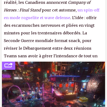
réalité, les Canadiens annoncent
Company of
Heroes : Final Stand
pour cet automne,
un spin-off
en mode roguelite et wave defense
. L’idée : offrir
des escarmouches nerveuses et pliées en vingt
minutes pour les trentenaires débordés. La
Seconde Guerre mondiale format snack, pour
réviser le Débarquement entre deux réunions
Teams sans avoir à gérer l'intendance de tout un
continent. Pauvre ackboo, après avoir uriné sur ses
bottes, Relic vient donc de déféquer dans son
casque.
P.