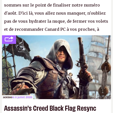
sommes sur le point de finaliser notre numéro
d'août. D'ici là, vous allez nous manquer, n'oubliez
pas de vous hydrater la nuque, de fermer vos volets
et de recommander Canard PC à vos proches, à
votre famille et aux inconnus que vous croisez
dans la rue. Bon été à tous ! –
ER.
ackboo
le 11 juillet 2026
Assassin's Creed Black Flag Resync