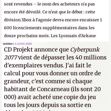
sont revendus – le nom des acheteurs n'a pas
encore été dévoilé. Ce n'est que le début : cette
division Xbox à l'agonie devra encore encaisser 1
600 licenciements supplémentaires dans les
douze prochains mois. Les Lyonnais d'Arkane
(Dishonored,
Deathloop
) pourraient faire partie des
ackboo
le 6 juillet 2026
CD Projekt annonce que
Cyberpunk
prochaines victimes, puisque Microsoft a confirmé
2077
vient de dépasser les 40 millions
vouloir se séparer du studio.
A.
d'exemplaires vendus. J'ai fait le
calcul pour vous donner un ordre de
grandeur, c'est comme si chaque
habitant de Concarneau (ils sont 20
000) avait acheté une copie du jeu
tous les jours depuis sa sortie en