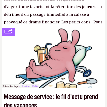
d'algorithme favorisant la rétention des joueurs au
détriment du passage immédiat à la caisse a
provoqué ce drame financier. Les petits cons ! Pour
se consoler, le PDG David Baszucki peut compter
sur le déblocage du jeu en Russie et l'explosion des
joueurs majeurs (+32 %). L'avenir appartient donc
aux adultes, qui ne sont jamais que des enfants
avec du pouvoir d'achat.
P.
Ellen Replay
le 12 juillet 2026
Message de service : le fil d'actu prend
des vacances