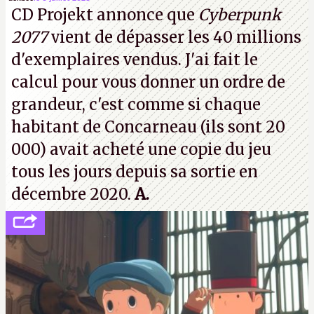
CD Projekt annonce que
Cyberpunk
prochaines victimes, puisque Microsoft a confirmé
2077
vient de dépasser les 40 millions
vouloir se séparer du studio.
A.
d'exemplaires vendus. J'ai fait le
calcul pour vous donner un ordre de
grandeur, c'est comme si chaque
habitant de Concarneau (ils sont 20
000) avait acheté une copie du jeu
tous les jours depuis sa sortie en
décembre 2020.
A.