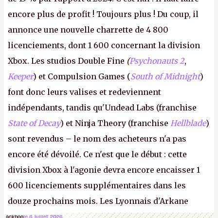
encore plus de profit ! Toujours plus ! Du coup, il
annonce une nouvelle charrette de 4 800
licenciements, dont 1 600 concernant la division
Xbox. Les studios Double Fine
(
Psychonauts 2
,
Keeper
) et Compulsion Games (
South of Midnight
)
font donc leurs valises et redeviennent
indépendants, tandis qu'Undead Labs (franchise
State of Decay
) et Ninja Theory (franchise
Hellblade
)
sont revendus – le nom des acheteurs n'a pas
encore été dévoilé. Ce n'est que le début : cette
division Xbox à l'agonie devra encore encaisser 1
600 licenciements supplémentaires dans les
douze prochains mois. Les Lyonnais d'Arkane
(Dishonored,
Deathloop
) pourraient faire partie des
ackboo
le 6 juillet 2026