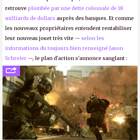
retrouve
plombée par une dette colossale de 18
milliards de dollars
auprès des banques. Et comme
les nouveaux propriétaires entendent rentabiliser
leur nouveau jouet très vite —
selon les
informations du toujours bien renseigné Jason
Schreier
—, le plan d'action s'annonce sanglant :
réductions de coûts drastiques, fermetures de
studios et licenciements massifs. En gros, essorer
FC
et
Battlefield
, puis virer le reste.
P.