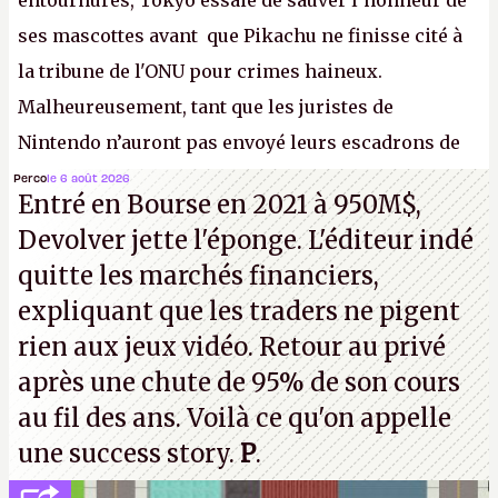
entournures, Tokyo essaie de sauver l’honneur de
ses mascottes avant que Pikachu ne finisse cité à
la tribune de l'ONU pour crimes haineux.
Malheureusement, tant que les juristes de
Nintendo n’auront pas envoyé leurs escadrons de
la mort judiciaires pour distribuer du copyright
Perco
le 6 août 2026
Entré en Bourse en 2021 à 950M$,
strike à tour de bras, l'Oncle Sam continuera
Devolver jette l'éponge. L'éditeur indé
d'étaler sa confiture intellectuelle sur vos
quitte les marchés financiers,
souvenirs d'enfance.
P.
expliquant que les traders ne pigent
rien aux jeux vidéo. Retour au privé
après une chute de 95% de son cours
au fil des ans. Voilà ce qu'on appelle
une success story.
P
.