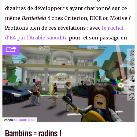
dizaines de développeurs ayant charbonné sur ce
même
Battlefield 6
chez Criterion, DICE ou Motive ?
Profitons bien de ces révélations : avec
le rachat
d'EA par l'Arabie saoudite
pour et son passage en
société privée, l'éditeur n'aura bientôt plus
l'obligation de publier ses bilans. Encore une
victoire pour la transparence.
P.
Perco
le 3 août 2026
Bambins = radins !