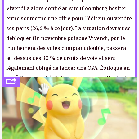
Vivendi a alors confié au site Bloomberg hésiter
entre soumettre une offre pour l'éditeur ou vendre
ses parts (26,6 % à ce jour). La situation devrait se
débloquer fin novembre puisque Vivendi, par le
truchement des voies comptant double, passera
au-dessus des 30 % de droits de vote et sera
légalement obligé de lancer une OPA. Épilogue en
vue ? Ou fausse hésitation pour embrouiller tout le
monde ? OK, ça manque de dragons et de morts-
vivants, mais c'est distrayant quand même.