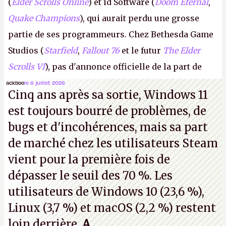
(
Elder Scrolls Online
) et id Software (
Doom Eternal
,
Quake Champions
), qui aurait perdu une grosse
partie de ses programmeurs. Chez Bethesda Game
Studios (
Starfield
,
Fallout 76
et le futur
The Elder
Scrolls VI
), pas d'annonce officielle de la part de
Microsoft, mais le syndicat des employés confirme
ackboo
le 6 juillet 2026
Cinq ans après sa sortie, Windows 11
de nombreux licenciements.
A.
est toujours bourré de problèmes, de
bugs et d'incohérences, mais sa part
de marché chez les utilisateurs Steam
vient pour la première fois de
dépasser le seuil des 70 %. Les
utilisateurs de Windows 10 (23,6 %),
Linux (3,7 %) et macOS (2,2 %) restent
loin derrière.
A.