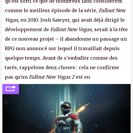
qu'est sorti ce que de nombreux fans considèrent
comme le meilleur épisode de la série,
Fallout New
Vegas
, en 2010. Josh Sawyer, qui avait déjà dirigé le
développement de
Fallout New Vegas
, serait à la tête
de ce nouveau projet – il abandonne un passage un
RPG non annoncé sur lequel il travaillait depuis
quelque temps. Avant de s'emballer comme des
tarés, rappelons deux choses : cela ne confirme
pas qu'un
Fallout New Vegas 2
est en
développement (pour ce que l'on sait, ils bossent
peut-être sur
Fallout Football
ou
Fallout vs. Les
Lapins Crétins)
et l'Obsidian d'aujourd'hui n'est plus
le même studio qu'il y a 15 ans. Mais bon, OK, on
peut commencer à fantasmer.
A.