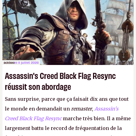
dans la rue. Bon été à tous ! –
ER.
ackboo
le 11 juillet 2026
Assassin's Creed Black Flag Resync
réussit son abordage
Sans surprise, parce que ça faisait dix ans que tout
le monde en demandait un
remaster
,
Assassin's
Creed Black Flag Resync
marche très bien. Il a même
largement battu le record de fréquentation de la