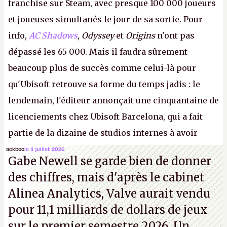
franchise sur Steam, avec presque 100 000 joueurs
et joueuses simultanés le jour de sa sortie. Pour
info,
AC Shadows
,
Odyssey
et
Origins
n'ont pas
dépassé les 65 000. Mais il faudra sûrement
beaucoup plus de succès comme celui-là pour
qu'Ubisoft retrouve sa forme du temps jadis : le
lendemain, l'éditeur annonçait une cinquantaine de
licenciements chez Ubisoft Barcelona, qui a fait
partie de la dizaine de studios internes à avoir
travaillé sur cet
Assassin's Creed
sous la direction
ackboo
le 11 juillet 2026
Gabe Newell se garde bien de donner
d'Ubisoft Singapour.
A.
des chiffres, mais d'après le cabinet
Alinea Analytics, Valve aurait vendu
pour 11,1 milliards de dollars de jeux
sur le premier semestre 2026. Un