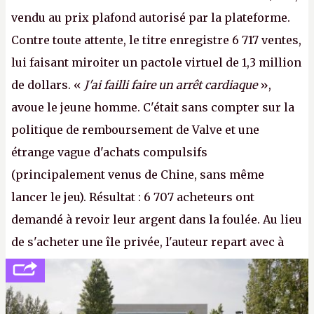
vendu au prix plafond autorisé par la plateforme.
Contre toute attente, le titre enregistre 6 717 ventes,
lui faisant miroiter un pactole virtuel de 1,3 million
de dollars. «
J'ai failli faire un arrêt cardiaque
»,
avoue le jeune homme. C'était sans compter sur la
politique de remboursement de Valve et une
étrange vague d'achats compulsifs
(principalement venus de Chine, sans même
lancer le jeu). Résultat : 6 707 acheteurs ont
demandé à revoir leur argent dans la foulée. Au lieu
de s'acheter une île privée, l'auteur repart avec à
peine 2 000 dollars en poche. C'est toujours plus
cher payé que le temps passé à dev, mais ça
apprendra aux petits malins qu'on ne braque pas