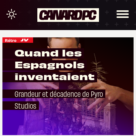
Rétro
Quand les
Espagnols
inventaient
Commandos
Grandeur et décadence de Pyro
Studios