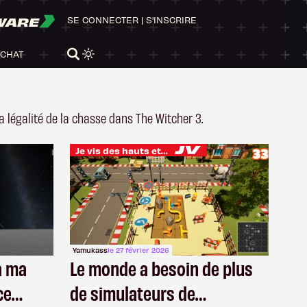
WARE
SE CONNECTER
|
S'INSCRIRE
ACHAT
a légalité de la chasse dans The Witcher 3.
Je vis des hauts et des bas
Yamukass
le 27 février 2026
à ma
Le monde a besoin de plus
ce
de simulateurs de