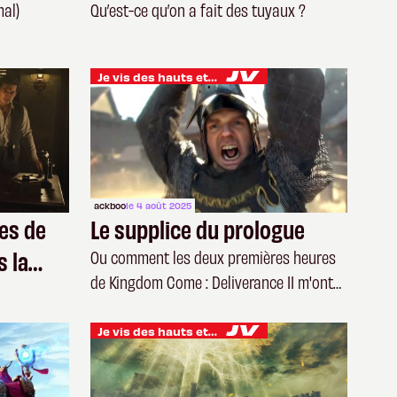
plomberie
mal)
Qu’est-ce qu’on a fait des tuyaux ?
Je vis des hauts et des bas
ackboo
le 4 août 2025
ues de
Le supplice du prologue
s la
Ou comment les deux premières heures
de Kingdom Come : Deliverance II m'ont
brisé
Je vis des hauts et des bas