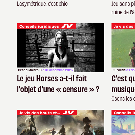
spiritue
L’asymétrique, c’est chic
Jeu sans p
ruine de l'
Conseils juridiques
Grand Maître B
le 16 décembre 2025
Furolith
le 1 d
Le jeu Horses a-t-il fait
C'est q
l'objet d'une « censure » ?
musique
Osons les 
Je vis des hauts et des bas
Conseils j