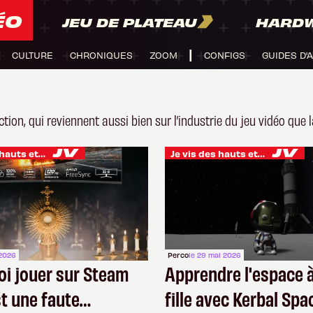
ÉO
JEU DE PLATEAU
HARD
CULTURE
CHRONIQUES
ZOOM
CONFIGS
GUIDES D'
tion, qui reviennent aussi bien sur l’industrie du jeu vidéo que l
Je vis des hauts et des bas
Je vis des hauts et des bas
 2026
Perco
le 29 mai 2026
i jouer sur Steam
Apprendre l'espace 
t une faute
fille avec Kerbal Spa