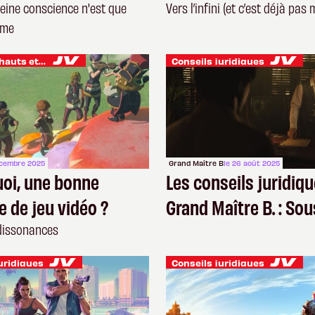
lle
Program
leine conscience n'est que
Vers l’infini (et c’est déjà pas 
âme
Je vis des hauts et des bas
Conseils juridiques
écembre 2025
Grand Maître B
le 26 août 2025
uoi, une bonne
Les conseils juridiq
 de jeu vidéo ?
Grand Maître B. : Sou
menace des NDA
dissonances
uridiques
Conseils juridiques