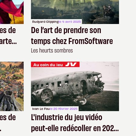
Rudyard Clipping
le 4 avril 2025
ues de
De l’art de prendre son
carte
temps chez FromSoftware
t le
Les heurts sombres
Au coin du jeu
Ivan Le Fou
le 20 février 2025
ues de
L'industrie du jeu vidéo
peut-elle redécoller en 2025