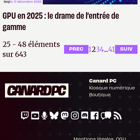
Neji
le 17 décembre 2025
GPU en 2025 : le drame de l’entrée de
gamme
25 - 48 éléments
1
2
3
4
...
41
PREC
SUIV
sur 643
Canard PC
Kiosque numérique
Boutique
Mentions légales, CGU,