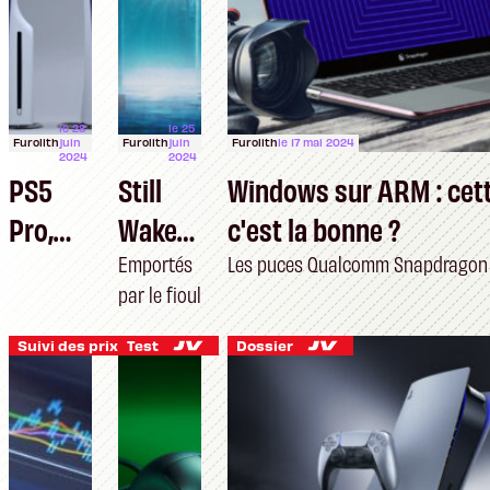
le 28
le 25
Furolith
juin
Furolith
juin
Furolith
le 17 mai 2024
2024
2024
PS5
Still
Windows sur ARM : cett
Pro,
Wakes
c'est la bonne ?
Switch
the
Emportés
Les puces Qualcomm Snapdragon X
par le fioul
2 : ce
Deep
que
Suivi des prix
Test
Dossier
l’on
(ne)
sait