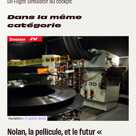
vidéo ?
De Flight Simulator au cockpit
Dans la même
catégorie
Dossier
Furolith
le 17 juillet 2026
Nolan, la pellicule, et le futur «