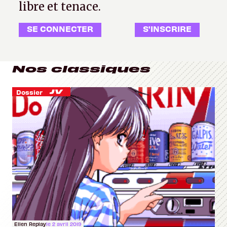
libre et tenace.
SE CONNECTER
S'INSCRIRE
Nos classiques
Dossier
Ellen Replay
le 2 avril 2019