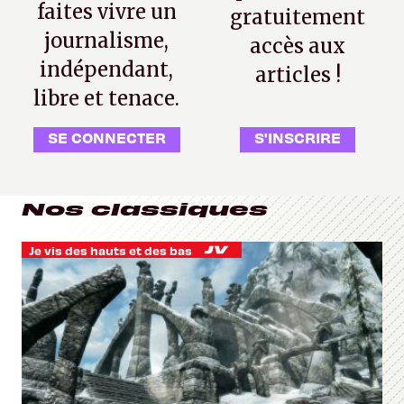
faites vivre un
gratuitement
journalisme,
accès aux
indépendant,
articles !
libre et tenace.
SE CONNECTER
S'INSCRIRE
Nos classiques
Je vis des hauts et des bas