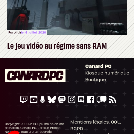
Furolith
le 16 juillet 2026
Le jeu vidéo au régime sans RAM
Canard PC
Kiosque numérique
Boutique
Mentions légales, CGU,
Copyright 2000-2980 (au moins on est
RGPD
peinards), Canard PC. Editeur Presse
Non-Stop. Tous droits réservés.