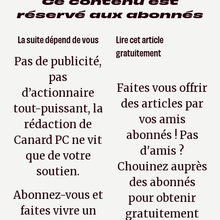
Ce contenu est
réservé aux abonnés
La suite dépend de vous
Lire cet article
gratuitement
Pas de publicité,
pas
Faites vous offrir
d’actionnaire
des articles par
tout-puissant, la
vos amis
rédaction de
abonnés ! Pas
Canard PC ne vit
d'amis ?
que de votre
Chouinez auprès
soutien.
des abonnés
Abonnez-vous et
pour obtenir
faites vivre un
gratuitement