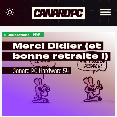
Élucubrations
Merci Didier (et
bonne retraite !)
Canard PC Hardware 54