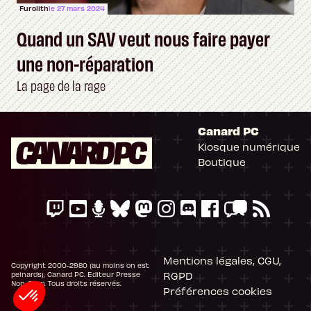
Furolith
le 27 mars 2024
Quand un SAV veut nous faire payer
une non-réparation
La page de la rage
Canard PC
Kiosque numérique
Boutique
Mentions légales, CGU,
Copyright 2000-2980 (au moins on est
RGPD
peinards), Canard PC. Editeur Presse
Non-Stop. Tous droits réservés.
Préférences cookies