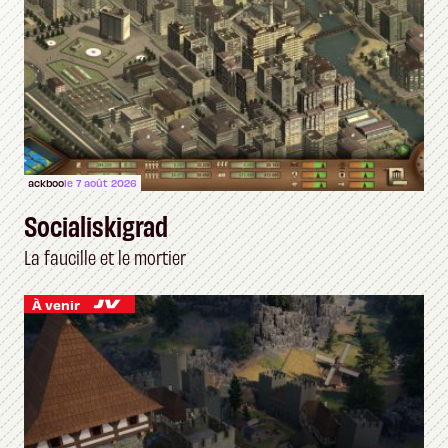
ackboo
le 7 août 2026
Socialiskigrad
La faucille et le mortier
À venir