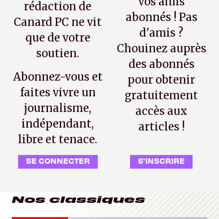
vos amis
rédaction de
abonnés ! Pas
Canard PC ne vit
d'amis ?
que de votre
Chouinez auprès
soutien.
des abonnés
Abonnez-vous et
pour obtenir
faites vivre un
gratuitement
journalisme,
accès aux
indépendant,
articles !
libre et tenace.
SE CONNECTER
S'INSCRIRE
Nos classiques