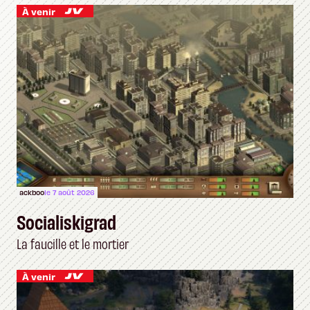
À venir
ackboo
le 7 août 2026
Socialiskigrad
La faucille et le mortier
À venir