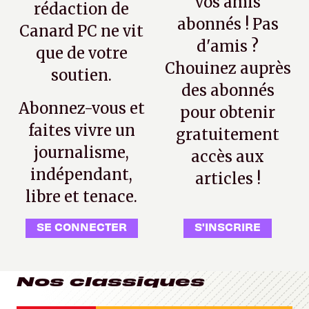
vos amis
rédaction de
abonnés ! Pas
Canard PC ne vit
d'amis ?
que de votre
Chouinez auprès
soutien.
des abonnés
Abonnez-vous et
pour obtenir
faites vivre un
gratuitement
journalisme,
accès aux
indépendant,
articles !
libre et tenace.
SE CONNECTER
S'INSCRIRE
Nos classiques