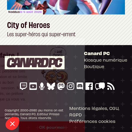
Noddus
le 4 août 2026
City of Heroes
Les super-héros qui super-errent
Il n'y a pas de
Canard PC
Cookie à se faire !
Kiosque numérique
Ce site n'a recours à aucun tracker
Boutique
externe, ne partage avec personne ses
statistiques de fréquentation et se limite
aux cookies nécessaires au bon
fonctionnement de votre session. Mais
comme on est bien élevés, on préfère
s'assurer quand même que ça vous va.
Mentions légales, CGU,
Copyright 2000-2980 (au moins on est
RGPD
peinards), Canard PC. Editeur Presse
Consentements certifiés par
Non-Stop. Tous droits réservés.
Préférences cookies
Je choisis
OK pour moi