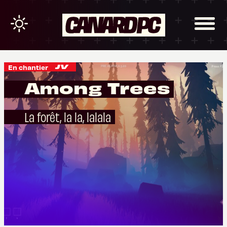
En chantier
Among Trees
La forêt, la la, lalala