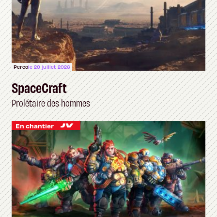
Perco
le 20 juillet 2026
SpaceCraft
Prolétaire des hommes
En chantier