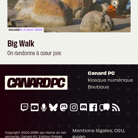
Kocobé
le 3 août 2026
Big Walk
On randonne à cœur joie
Canard PC
Kiosque numérique
Boutique
Mentions légales, CGU,
Copyright 2000-2980 (au moins on est
RGPD
peinards), Canard PC. Editeur Presse