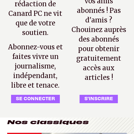
vos amis
rédaction de
abonnés ! Pas
Canard PC ne vit
d'amis ?
que de votre
Chouinez auprès
soutien.
des abonnés
Abonnez-vous et
pour obtenir
faites vivre un
gratuitement
journalisme,
accès aux
indépendant,
articles !
libre et tenace.
SE CONNECTER
S'INSCRIRE
Nos classiques