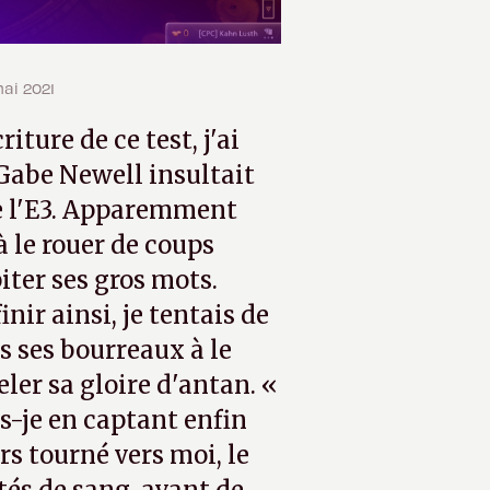
mai 2021
iture de ce test, j'ai
Gabe Newell insultait
de l'E3. Apparemment
 à le rouer de coups
iter ses gros mots.
inir ainsi, je tentais de
us ses bourreaux à le
ler sa gloire d'antan. «
is-je en captant enfin
rs tourné vers moi, le