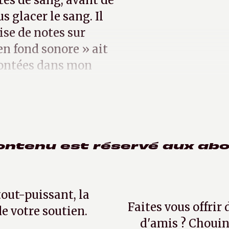
tés de sang, avant de
s glacer le sang. Il
ise de notes sur
en fond sonore » ait
montées dans mon
ontenu est réservé aux ab
tout-puissant, la
Faites vous offrir
e votre soutien.
d'amis ? Chouin