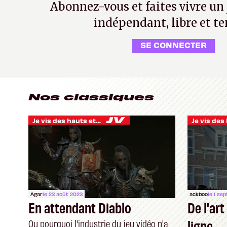
Abonnez-vous et faites vivre un
indépendant, libre et te
SE CONNECTER
Nos classiques
Je vis des hauts et des bas
Agar
le 23 août 2023
ackboo
le 1 se
En attendant Diablo
De l'ar
ligne
Ou pourquoi l'industrie du jeu vidéo n'a