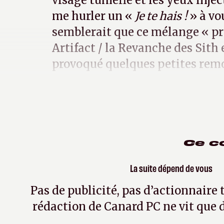
visage tuméfié et les yeux injec
me hurler un «
Je te hais !
» à vou
semblerait que ce mélange « pr
Artifact / la Revanche des Sith 
provoqué quelques petites re
subconscient.
Ce c
La suite dépend de vous
Pas de publicité, pas d’actionnaire 
rédaction de Canard PC ne vit que d