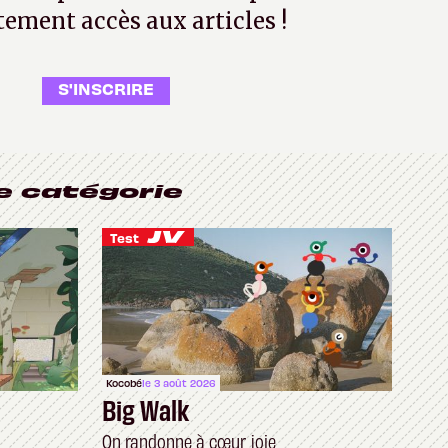
tement accès aux articles !
S'INSCRIRE
e catégorie
Test
Kocobé
le 3 août 2026
Big Walk
On randonne à cœur joie