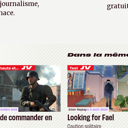
 journalisme,
gratui
nace.
Dans la mêm
Je vis des hauts et des bas
Test
ptembre 2018
Ellen Replay
le 5 août 2026
t de commander en
Looking for Fael
Caution solitaire