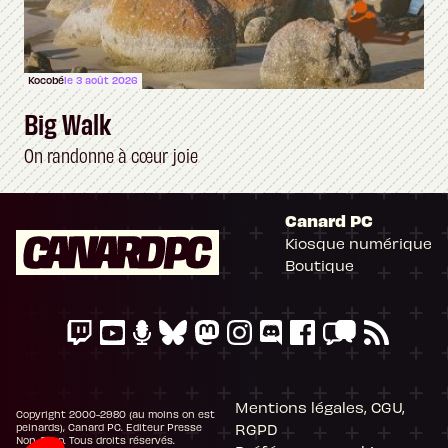
Kocobé
le 3 août 2026
Big Walk
On randonne à cœur joie
Canard PC
Kiosque numérique
Boutique
Mentions légales, CGU,
Copyright 2000-2980 (au moins on est
RGPD
peinards), Canard PC. Editeur Presse
Non-Stop. Tous droits réservés.