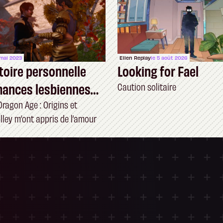
 mai 2023
Ellen Replay
le 5 août 2026
toire personnelle
Looking for Fael
mances lesbiennes
Caution solitaire
s RPG
ragon Age : Origins et
lley m’ont appris de l’amour