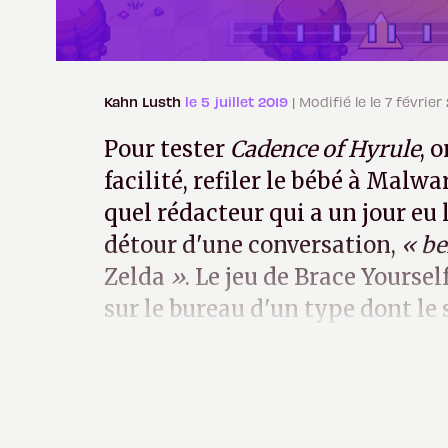
Kahn Lusth
le 5 juillet 2019
| Modifié le le 7 févrie
Pour tester
Cadence of Hyrule
, 
facilité, refiler le bébé à Malw
quel rédacteur qui a un jour eu 
détour d'une conversation,
« be
Zelda
»
. Le jeu de Brace Yourse
sur le bureau d'un type dont le
vaut des scores négatifs dans
G