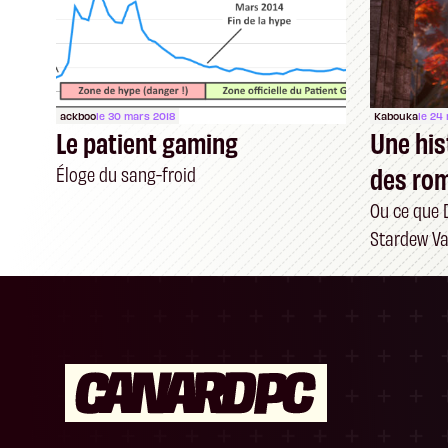
ackboo
le 30 mars 2018
Kabouka
le 24
Le patient gaming
Une his
des ro
Éloge du sang-froid
dans le
Ou ce que D
Stardew Va