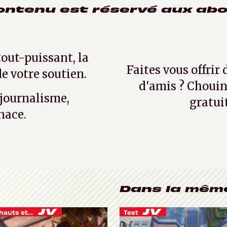
ontenu est réservé aux ab
tout-puissant, la
Faites vous offrir
e votre soutien.
d'amis ? Chouin
 journalisme,
gratui
nace.
Dans la mêm
Je vis des hauts et des bas
Test