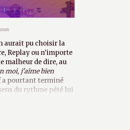
r 2025
on aurait pu choisir la
are, Replay ou n'importe
le malheur de dire, au
n moi, j'aime bien
lf a pourtant terminé
 sens du rythme pété lui
uitar Hero
.