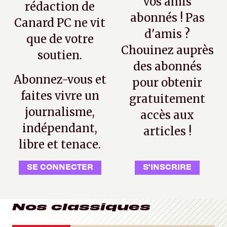
vos amis
rédaction de
abonnés ! Pas
Canard PC ne vit
d'amis ?
que de votre
Chouinez auprès
soutien.
des abonnés
Abonnez-vous et
pour obtenir
faites vivre un
gratuitement
journalisme,
accès aux
indépendant,
articles !
libre et tenace.
SE CONNECTER
S'INSCRIRE
Nos classiques