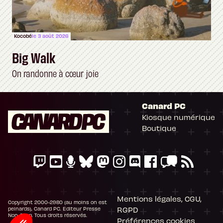
Kocobé
le 3 août 2026
Big Walk
On randonne à cœur joie
Canard PC
Kiosque numérique
Boutique
Mentions légales, CGU,
Copyright 2000-2980 (au moins on est
RGPD
peinards), Canard PC. Editeur Presse
Non-Stop. Tous droits réservés.
Préférences cookies