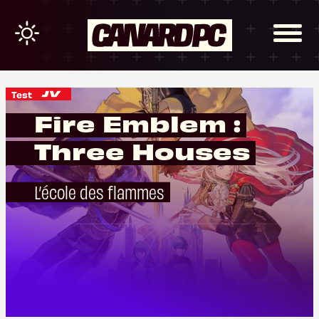
Test
Fire Emblem :
Three Houses
L’école des flammes