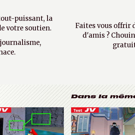
tout-puissant, la
Faites vous offrir
e votre soutien.
d'amis ? Chouin
 journalisme,
gratui
nace.
Dans la mêm
Test