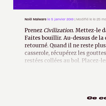
Noël Malware
le 5 janvier 2019
| Modifié le le 25 m
Prenez
Civilization
. Mettez-le d
Faites bouillir. Au-dessus de la
retourné. Quand il ne reste plu
casserole, récupérez les goutte
restées collées au bol. Placez-l
Voilà, c'est prêt.
Ce c