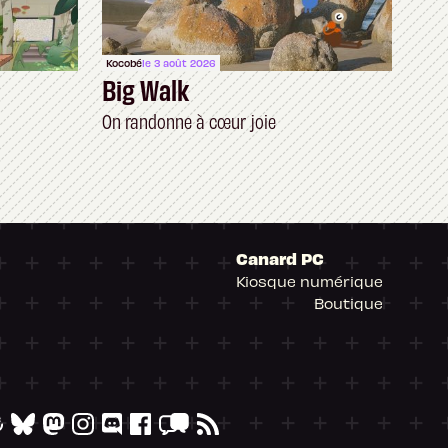
Kocobé
le 3 août 2026
Big Walk
On randonne à cœur joie
Canard PC
Kiosque numérique
Boutique
arantissant la conformité avec les réglementat