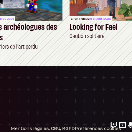
uillet 2025
Ellen Replay
le 5 août 2026
s archéologues des
Looking for Fael
s
Caution solitaire
iers de l'art perdu
ersonnalisez vos Options
 gérer vos paramètres de confidentialité, en g
Mentions légales, CGU, RGPD
Préférences cookies