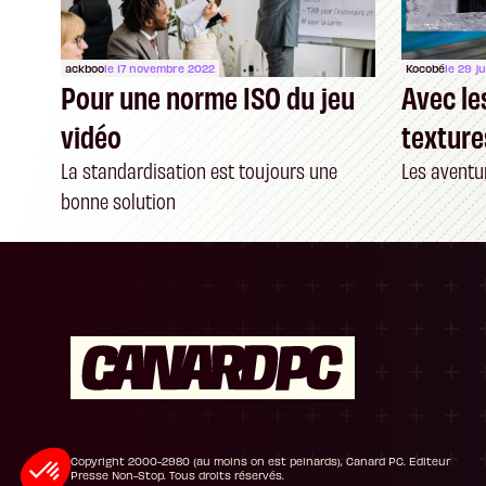
ackboo
le 17 novembre 2022
Kocobé
le 29 j
Pour une norme ISO du jeu
Avec le
vidéo
texture
La standardisation est toujours une
Les aventur
bonne solution
Plateforme de Gestion du Consentement : P
Axeptio consent
Notre plateforme vous permet d'adapter et de
Copyright 2000-2980 (au moins on est peinards), Canard PC. Editeur
Presse Non-Stop. Tous droits réservés.