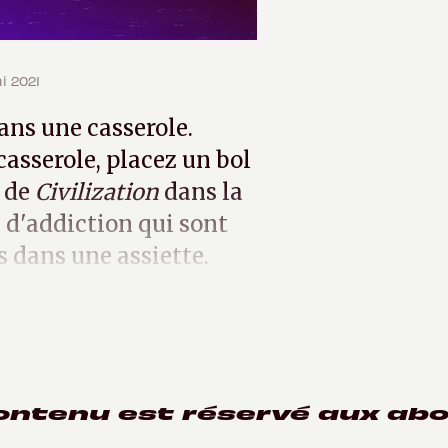
ai 2021
ans une casserole.
 casserole, placez un bol
s de
Civilization
dans la
s d'addiction qui sont
es dans une assiette.
ontenu est réservé aux ab