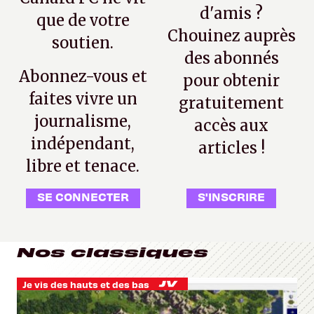
d'amis ?
que de votre
Chouinez auprès
soutien.
des abonnés
Abonnez-vous et
pour obtenir
faites vivre un
gratuitement
journalisme,
accès aux
indépendant,
articles !
libre et tenace.
SE CONNECTER
S'INSCRIRE
Nos classiques
Je vis des hauts et des bas