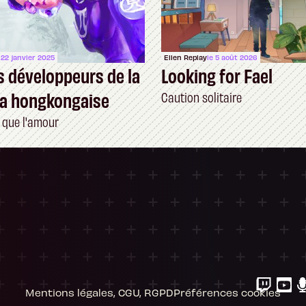
 22 janvier 2025
Ellen Replay
le 5 août 2026
s développeurs de la
Looking for Fael
ra hongkongaise
Caution solitaire
 que l'amour
ersonnalisez vos Options
 gérer vos paramètres de confidentialité, en g
Mentions légales, CGU, RGPD
Préférences cookies