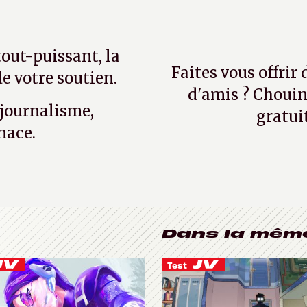
tout-puissant, la
Faites vous offrir
e votre soutien.
d'amis ? Chouin
 journalisme,
gratui
nace.
Dans la mêm
Test