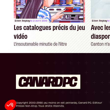
Ellen Replay
le 2 avril 2019
Ellen Replay
le
Les catalogues précis du jeu
Avec le
vidéo
diaspo
L’insoutenable minutie de l’être
Canton n'a
Plateforme de Gestion du Consentement : P
Axeptio consent
Notre plateforme vous permet d'adapter et de
Copyright 2000-2980 (au moins on est peinards), Canard PC. Editeur
Presse Non-Stop. Tous droits réservés.