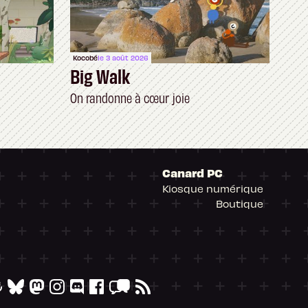
Kocobé
le 3 août 2026
Big Walk
On randonne à cœur joie
Canard PC
Kiosque numérique
Boutique
arantissant la conformité avec les réglementat