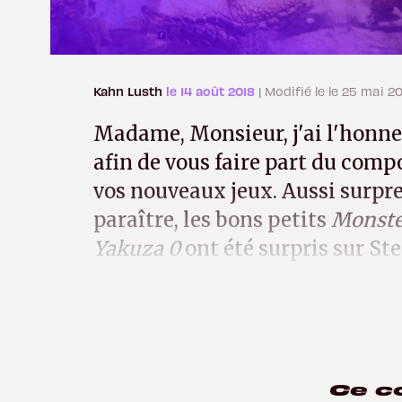
Kahn Lusth
le 14 août 2018
| Modifié le le 25 mai 2
Madame, Monsieur, j'ai l'honne
afin de vous faire part du com
vos nouveaux jeux. Aussi surpr
paraître, les bons petits
Monste
Yakuza 0
ont été surpris sur Ste
illustrés en jouant les élément
Ce c