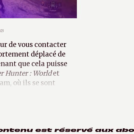
021
ur de vous contacter
portement déplacé de
enant que cela puisse
r Hunter : World
et
am, où ils se sont
s perturbateurs.
ontenu est réservé aux ab