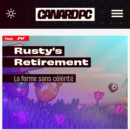
Test
Rusty's
Retirement
La ferme sans célérité