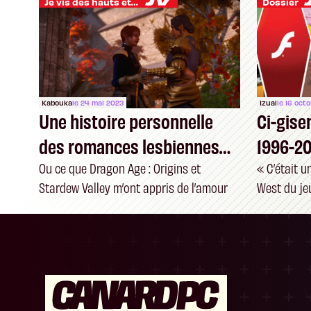
Je vis des hauts et des bas
Dossier
Kabouka
le 24 mai 2023
Izual
le 16 oct
Une histoire personnelle
Ci-gisen
des romances lesbiennes
1996-2
dans les RPG
Ou ce que Dragon Age : Origins et
« C’était 
Stardew Valley m’ont appris de l’amour
West du jeu