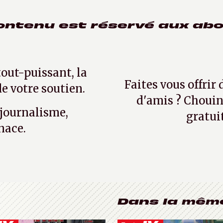
ontenu est réservé aux ab
tout-puissant, la
Faites vous offrir
e votre soutien.
d'amis ? Chouin
 journalisme,
gratui
nace.
Dans la mêm