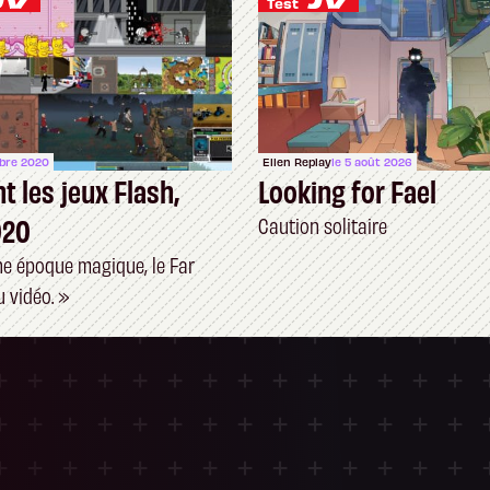
Test
obre 2020
Ellen Replay
le 5 août 2026
t les jeux Flash,
Looking for Fael
020
Caution solitaire
une époque magique, le Far
 vidéo. »