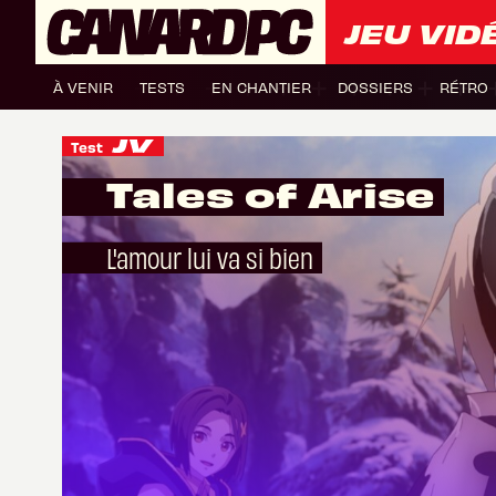
JEU VID
À VENIR
TESTS
EN CHANTIER
DOSSIERS
RÉTRO
Test
Tales of Arise
L'amour lui va si bien