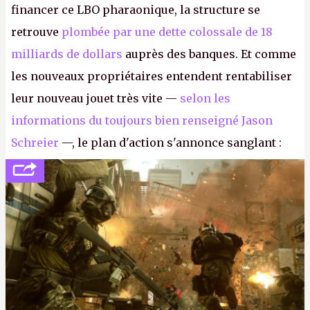
financer ce LBO pharaonique, la structure se
retrouve
plombée par une dette colossale de 18
milliards de dollars
auprès des banques. Et comme
les nouveaux propriétaires entendent rentabiliser
leur nouveau jouet très vite —
selon les
informations du toujours bien renseigné Jason
Schreier
—, le plan d'action s'annonce sanglant :
réductions de coûts drastiques, fermetures de
studios et licenciements massifs. En gros, essorer
FC
et
Battlefield
, puis virer le reste.
P.