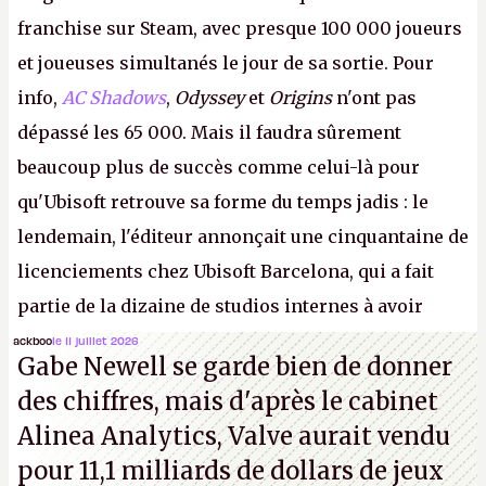
franchise sur Steam, avec presque 100 000 joueurs
et joueuses simultanés le jour de sa sortie. Pour
info,
AC Shadows
,
Odyssey
et
Origins
n'ont pas
dépassé les 65 000. Mais il faudra sûrement
beaucoup plus de succès comme celui-là pour
qu'Ubisoft retrouve sa forme du temps jadis : le
lendemain, l'éditeur annonçait une cinquantaine de
licenciements chez Ubisoft Barcelona, qui a fait
partie de la dizaine de studios internes à avoir
travaillé sur cet
Assassin's Creed
sous la direction
ackboo
le 11 juillet 2026
Gabe Newell se garde bien de donner
d'Ubisoft Singapour.
A.
des chiffres, mais d'après le cabinet
Alinea Analytics, Valve aurait vendu
pour 11,1 milliards de dollars de jeux