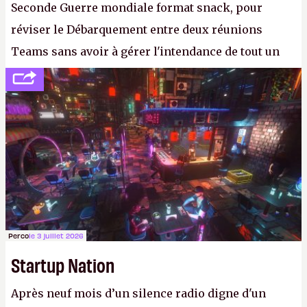
Seconde Guerre mondiale format snack, pour
réviser le Débarquement entre deux réunions
Teams sans avoir à gérer l'intendance de tout un
continent. Pauvre ackboo, après avoir uriné sur ses
bottes, Relic vient donc de déféquer dans son
casque.
P.
Perco
le 3 juillet 2026
Startup Nation
Après neuf mois d’un silence radio digne d'un