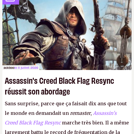
dans la rue. Bon été à tous ! –
ER.
ackboo
le 11 juillet 2026
Assassin's Creed Black Flag Resync
réussit son abordage
Sans surprise, parce que ça faisait dix ans que tout
le monde en demandait un
remaster
,
Assassin's
Creed Black Flag Resync
marche très bien. Il a même
largement battu le record de fréquentation de la