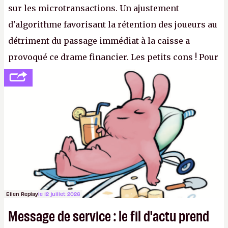
sur les microtransactions. Un ajustement
d'algorithme favorisant la rétention des joueurs au
détriment du passage immédiat à la caisse a
provoqué ce drame financier. Les petits cons ! Pour
se consoler, le PDG David Baszucki peut compter
sur le déblocage du jeu en Russie et l'explosion des
joueurs majeurs (+32 %). L'avenir appartient donc
aux adultes, qui ne sont jamais que des enfants
avec du pouvoir d'achat.
P.
Ellen Replay
le 12 juillet 2026
Message de service : le fil d'actu prend