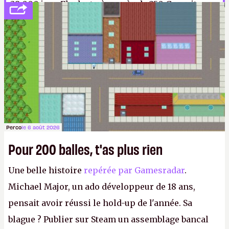
38 000 jeux Flash et pèse près de 250 Go, soit
l'équivalent d'un demi-jeu AAA de 2020, pour une
qualité souvent bien supérieure.
I.
Perco
le 6 août 2026
Pour 200 balles, t'as plus rien
Une belle histoire
repérée par Gamesradar
.
Michael Major, un ado développeur de 18 ans,
pensait avoir réussi le hold-up de l'année. Sa
blague ? Publier sur Steam un assemblage bancal