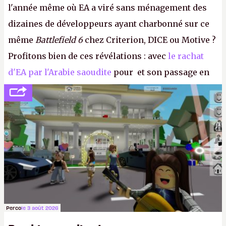
l'année même où EA a viré sans ménagement des
dizaines de développeurs ayant charbonné sur ce
même
Battlefield 6
chez Criterion, DICE ou Motive ?
Profitons bien de ces révélations : avec
le rachat
d'EA par l'Arabie saoudite
pour et son passage en
société privée, l'éditeur n'aura bientôt plus
l'obligation de publier ses bilans. Encore une
victoire pour la transparence.
P.
Perco
le 3 août 2026