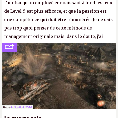
Famitsu qu'un employé connaissant à fond les jeux
de Level-5 est plus efficace, et que la passion est
une compétence qui doit être rémunérée. Je ne sais
pas trop quoi penser de cette méthode de
management originale mais, dans le doute, j'ai
décidé d'apprendre par cœur les 300 derniers
numéros de
Canard PC
avant de demander une
augmentation à Ivan Le Fou.
A.
Perco
le 3 juillet 2026