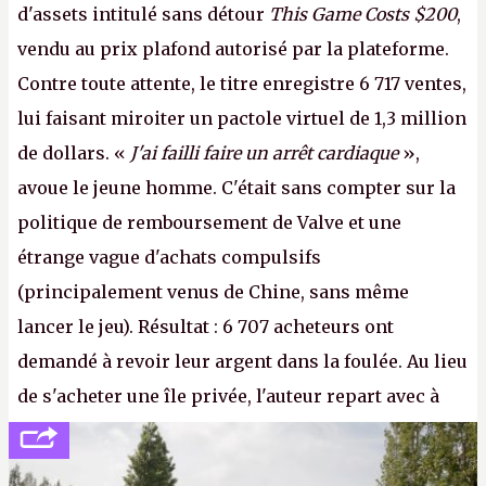
d'assets intitulé sans détour
This Game Costs $200
,
vendu au prix plafond autorisé par la plateforme.
Contre toute attente, le titre enregistre 6 717 ventes,
lui faisant miroiter un pactole virtuel de 1,3 million
de dollars. «
J'ai failli faire un arrêt cardiaque
»,
avoue le jeune homme. C'était sans compter sur la
politique de remboursement de Valve et une
étrange vague d'achats compulsifs
(principalement venus de Chine, sans même
lancer le jeu). Résultat : 6 707 acheteurs ont
demandé à revoir leur argent dans la foulée. Au lieu
de s'acheter une île privée, l'auteur repart avec à
peine 2 000 dollars en poche. C'est toujours plus
cher payé que le temps passé à dev, mais ça