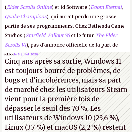
(
Elder Scrolls Online
) et id Software (
Doom Eternal
,
Quake Champions
), qui aurait perdu une grosse
partie de ses programmeurs. Chez Bethesda Game
Studios (
Starfield
,
Fallout 76
et le futur
The Elder
Scrolls VI
), pas d'annonce officielle de la part de
Microsoft, mais le syndicat des employés confirme
ackboo
le 6 juillet 2026
Cinq ans après sa sortie, Windows 11
de nombreux licenciements.
A.
est toujours bourré de problèmes, de
bugs et d'incohérences, mais sa part
de marché chez les utilisateurs Steam
vient pour la première fois de
dépasser le seuil des 70 %. Les
utilisateurs de Windows 10 (23,6 %),
Linux (3,7 %) et macOS (2,2 %) restent