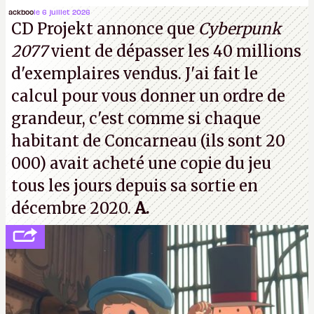
(Dishonored,
Deathloop
) pourraient faire partie des
ackboo
le 6 juillet 2026
CD Projekt annonce que
Cyberpunk
prochaines victimes, puisque Microsoft a confirmé
2077
vient de dépasser les 40 millions
vouloir se séparer du studio.
A.
d'exemplaires vendus. J'ai fait le
calcul pour vous donner un ordre de
grandeur, c'est comme si chaque
habitant de Concarneau (ils sont 20
000) avait acheté une copie du jeu
tous les jours depuis sa sortie en
décembre 2020.
A.