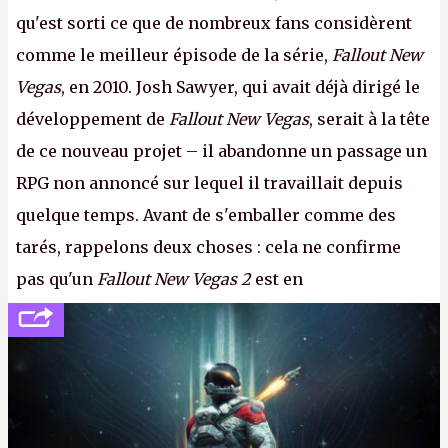
qu'est sorti ce que de nombreux fans considèrent
comme le meilleur épisode de la série,
Fallout New
Vegas
, en 2010. Josh Sawyer, qui avait déjà dirigé le
développement de
Fallout New Vegas
, serait à la tête
de ce nouveau projet – il abandonne un passage un
RPG non annoncé sur lequel il travaillait depuis
quelque temps. Avant de s'emballer comme des
tarés, rappelons deux choses : cela ne confirme
pas qu'un
Fallout New Vegas 2
est en
développement (pour ce que l'on sait, ils bossent
peut-être sur
Fallout Football
ou
Fallout vs. Les
Lapins Crétins)
et l'Obsidian d'aujourd'hui n'est plus
le même studio qu'il y a 15 ans. Mais bon, OK, on
peut commencer à fantasmer.
A.