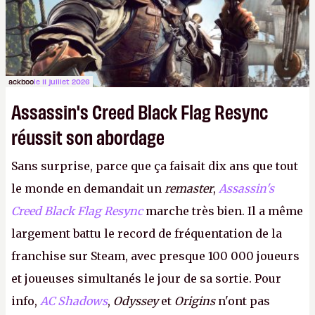
ackboo
le 11 juillet 2026
Assassin's Creed Black Flag Resync
réussit son abordage
Sans surprise, parce que ça faisait dix ans que tout
le monde en demandait un
remaster
,
Assassin's
Creed Black Flag Resync
marche très bien. Il a même
largement battu le record de fréquentation de la
franchise sur Steam, avec presque 100 000 joueurs
et joueuses simultanés le jour de sa sortie. Pour
info,
AC Shadows
,
Odyssey
et
Origins
n'ont pas