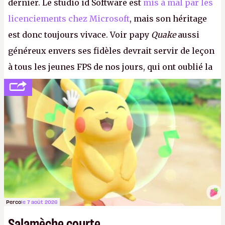
dernier. Le studio id Software est
mis à mal par les
licenciements chez Microsoft
, mais son héritage
est donc toujours vivace. Voir papy
Quake
aussi
généreux envers ses fidèles devrait servir de leçon
à tous les jeunes FPS de nos jours, qui ont oublié la
politesse et le respect envers leurs joueurs et les
anciens. Il leur faudrait une bonne guerre des
consoles à ces petits cons !
P.
Perco
le 7 août 2026
Salamèche courte