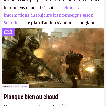
les nouveaux propriétaires entendent rentabiliser
leur nouveau jouet très vite —
selon les
informations du toujours bien renseigné Jason
Schreier
—, le plan d'action s'annonce sanglant :
réductions de coûts drastiques, fermetures de
studios et licenciements massifs. En gros, essorer
FC
et
Battlefield
, puis virer le reste.
P.
Perco
le 4 août 2026
Planqué bien au chaud