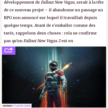
développement de
Fallout New Vegas
, serait à la tête
de ce nouveau projet – il abandonne un passage un
RPG non annoncé sur lequel il travaillait depuis
quelque temps. Avant de s'emballer comme des
tarés, rappelons deux choses : cela ne confirme
pas qu'un
Fallout New Vegas 2
est en
développement (pour ce que l'on sait, ils bossent
peut-être sur
Fallout Football
ou
Fallout vs. Les
Lapins Crétins)
et l'Obsidian d'aujourd'hui n'est plus
le même studio qu'il y a 15 ans. Mais bon, OK, on
peut commencer à fantasmer.
A.
ackboo
le 7 juillet 2026