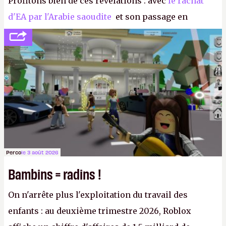
Profitons bien de ces révélations : avec
le rachat
d'EA par l'Arabie saoudite
et son passage en
société privée, l'éditeur n'aura bientôt plus
l'obligation de publier ses bilans. Encore une
victoire pour la transparence.
P.
Perco
le 3 août 2026
Bambins = radins !
On n'arrête plus l'exploitation du travail des
enfants : au deuxième trimestre 2026, Roblox