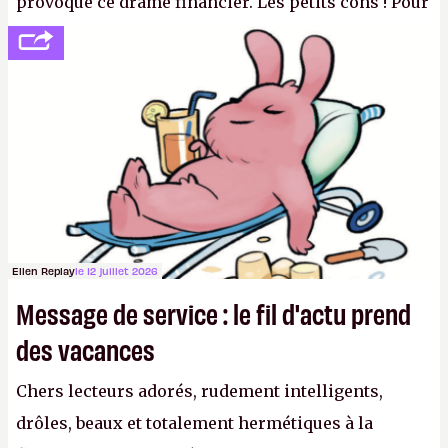
provoqué ce drame financier. Les petits cons ! Pour
se consoler, le PDG David Baszucki peut compter
sur le déblocage du jeu en Russie et l'explosion des
joueurs majeurs (+32 %). L'avenir appartient donc
aux adultes, qui ne sont jamais que des enfants
avec du pouvoir d'achat.
P.
Ellen Replay
le 12 juillet 2026
Message de service : le fil d'actu prend
des vacances
Chers lecteurs adorés, rudement intelligents,
drôles, beaux et totalement hermétiques à la