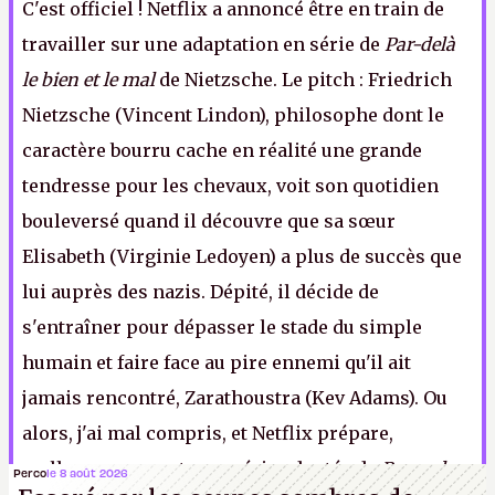
C'est officiel ! Netflix a annoncé être en train de
travailler sur une adaptation en série de
Par-delà
le bien et le mal
de Nietzsche. Le pitch : Friedrich
Nietzsche (Vincent Lindon), philosophe dont le
caractère bourru cache en réalité une grande
tendresse pour les chevaux, voit son quotidien
bouleversé quand il découvre que sa sœur
Elisabeth (Virginie Ledoyen) a plus de succès que
lui auprès des nazis. Dépité, il décide de
s'entraîner pour dépasser le stade du simple
humain et faire face au pire ennemi qu'il ait
jamais rencontré, Zarathoustra (Kev Adams). Ou
alors, j'ai mal compris, et Netflix prépare,
malheureusement, une série adaptée de
Beyond
Perco
le 8 août 2026