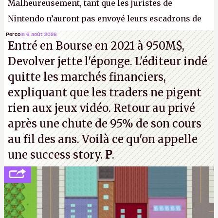
Malheureusement, tant que les juristes de
Nintendo n’auront pas envoyé leurs escadrons de
la mort judiciaires pour distribuer du copyright
Perco
le 6 août 2026
Entré en Bourse en 2021 à 950M$,
strike à tour de bras, l'Oncle Sam continuera
Devolver jette l'éponge. L'éditeur indé
d'étaler sa confiture intellectuelle sur vos
quitte les marchés financiers,
souvenirs d'enfance.
P.
expliquant que les traders ne pigent
rien aux jeux vidéo. Retour au privé
après une chute de 95% de son cours
au fil des ans. Voilà ce qu'on appelle
une success story.
P
.