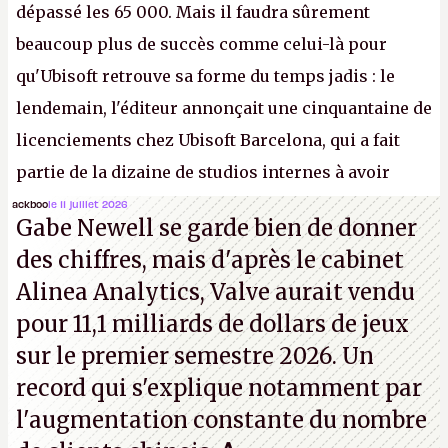
dépassé les 65 000. Mais il faudra sûrement
beaucoup plus de succès comme celui-là pour
qu'Ubisoft retrouve sa forme du temps jadis : le
lendemain, l'éditeur annonçait une cinquantaine de
licenciements chez Ubisoft Barcelona, qui a fait
partie de la dizaine de studios internes à avoir
travaillé sur cet
Assassin's Creed
sous la direction
ackboo
le 11 juillet 2026
Gabe Newell se garde bien de donner
d'Ubisoft Singapour.
A.
des chiffres, mais d'après le cabinet
Alinea Analytics, Valve aurait vendu
pour 11,1 milliards de dollars de jeux
sur le premier semestre 2026. Un
record qui s'explique notamment par
l'augmentation constante du nombre