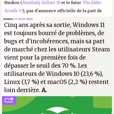
Studios (
Starfield
,
Fallout 76
et le futur
The Elder
Scrolls VI
), pas d'annonce officielle de la part de
Microsoft, mais le syndicat des employés confirme
ackboo
le 6 juillet 2026
Cinq ans après sa sortie, Windows 11
de nombreux licenciements.
A.
est toujours bourré de problèmes, de
bugs et d'incohérences, mais sa part
de marché chez les utilisateurs Steam
vient pour la première fois de
dépasser le seuil des 70 %. Les
utilisateurs de Windows 10 (23,6 %),
Linux (3,7 %) et macOS (2,2 %) restent
loin derrière.
A.