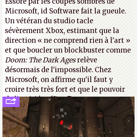
Essoré par les coupes sombres de
Good & Evil
, le jeu vidéo d'Ubisoft.
N.M.
Microsoft, id Software fait la gueule.
Un vétéran du studio
tacle
sévèrement Xbox
, estimant que la
direction
« ne comprend rien à l'art »
et que boucler un blockbuster comme
Doom: The Dark Ages
relève
désormais de l'impossible. Chez
Microsoft, on affirme qu'il faut y
croire très très fort et que le pouvoir
de l'amitié suffira.
P.