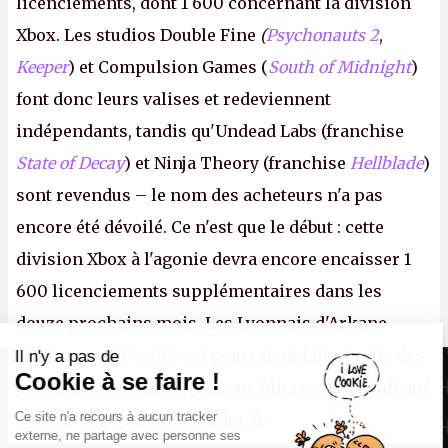
licenciements, dont 1 600 concernant la division
Xbox. Les studios Double Fine
(
Psychonauts 2
,
Keeper
) et Compulsion Games (
South of Midnight
)
font donc leurs valises et redeviennent
indépendants, tandis qu'Undead Labs (franchise
State of Decay
) et Ninja Theory (franchise
Hellblade
)
sont revendus – le nom des acheteurs n'a pas
encore été dévoilé. Ce n'est que le début : cette
division Xbox à l'agonie devra encore encaisser 1
600 licenciements supplémentaires dans les
douze prochains mois. Les Lyonnais d'Arkane
(Dishonored,
Deathloop
) pourraient faire partie des
Il n'y a pas de
Canard PC
Cookie à se faire !
prochaines victimes, puisque Microsoft a confirmé
Kiosque numérique
Ce site n'a recours à aucun tracker
vouloir se séparer du studio.
A.
Boutique
externe, ne partage avec personne ses