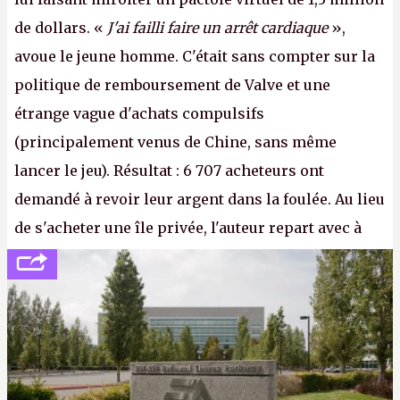
de dollars. «
J'ai failli faire un arrêt cardiaque
»,
avoue le jeune homme. C'était sans compter sur la
politique de remboursement de Valve et une
étrange vague d'achats compulsifs
(principalement venus de Chine, sans même
lancer le jeu). Résultat : 6 707 acheteurs ont
demandé à revoir leur argent dans la foulée. Au lieu
de s'acheter une île privée, l'auteur repart avec à
peine 2 000 dollars en poche. C'est toujours plus
cher payé que le temps passé à dev, mais ça
apprendra aux petits malins qu'on ne braque pas
Gabe Newell aussi facilement.
P.