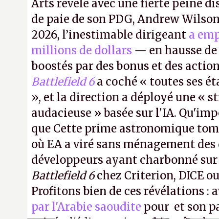
Arts révèle avec une fierté peine di
de paie de son PDG, Andrew Wilson.
2026, l’inestimable dirigeant
a emp
millions de dollars
— en hausse de 
boostés par des bonus et des action
Battlefield 6
a coché « toutes ses é
», et la direction a déployé une « s
audacieuse » basée sur l'IA. Qu'imp
que Cette prime astronomique to
où EA a viré sans ménagement des 
développeurs ayant charbonné su
Battlefield 6
chez Criterion, DICE o
Profitons bien de ces révélations : 
par l'Arabie saoudite
pour et son p