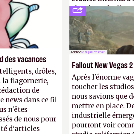
 l'obligation de
Creed
sous la direc
ire pour la
ackboo
le 9 juillet 2026
end des vacances
Fallout New Vegas 2
elligents, drôles,
Après l'énorme vag
la flagornerie,
toucher les studios
 rédaction de
nous savions que d
de news dans ce fil
mettre en place. D
us n'êtes
industrielle émerg
ssés de nous pour
pourront voir com
té d'articles