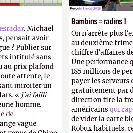
Perco
le 3 août 2026
Bambins = radins !
esradar
. Michael
On n'arrête plus l'
, pensait avoir
au deuxième trimes
gue ? Publier sur
chiffre d'affaires d
ts intitulé sans
Une performance q
u au prix plafond
185 millions de per
oute attente, le
payer les serveurs
isant miroiter un
gratuitement par d
lars. «
J'ai failli
direction tire la t
 jeune homme.
américains
qui rap
ue de
de vider la carte 
range vague
Robux habituels, ce