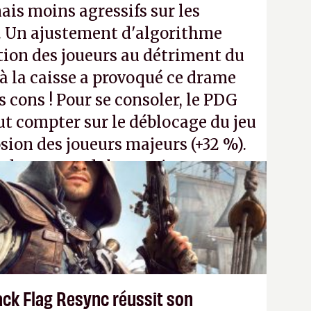
ais moins agressifs sur les
. Un ajustement d'algorithme
ntion des joueurs au détriment du
 la caisse a provoqué ce drame
s cons ! Pour se consoler, le PDG
t compter sur le déblocage du jeu
osion des joueurs majeurs (+32 %).
 donc aux adultes, qui ne sont
ants avec du pouvoir d'achat.
P.
ack Flag Resync réussit son