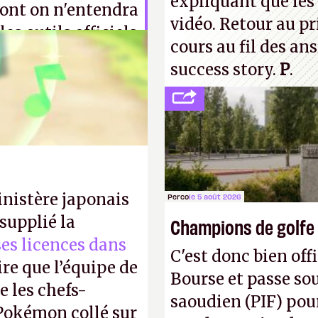
expliquant que les 
ont on n'entendra
vidéo. Retour au p
es outils officiels
cours au fil des an
iveront eux en
success story.
P
.
inistère japonais
Perco
le 5 août 2026
supplié la
Champions de golfe
 ses licences dans
C'est donc bien offi
ire que l’équipe de
Bourse et passe sou
 les chefs-
saoudien (PIF) pour
 Pokémon collé sur