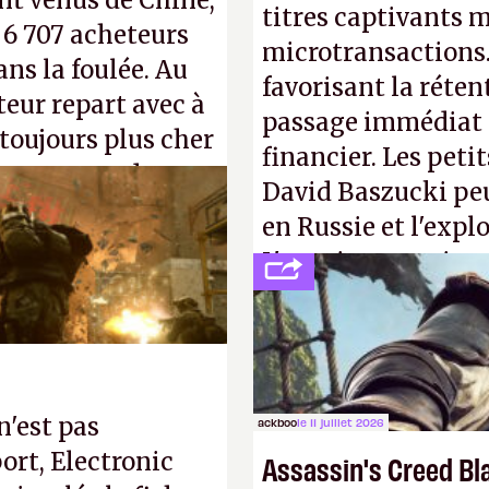
nt venus de Chine,
titres captivants m
: 6 707 acheteurs
microtransactions
ns la foulée. Au
favorisant la réte
uteur repart avec à
passage immédiat à
 toujours plus cher
financier. Les petit
s ça apprendra aux
David Baszucki peu
Gabe Newell aussi
en Russie et l'expl
L'avenir appartient
jamais que des enf
n'est pas
ackboo
le 11 juillet 2026
ort, Electronic
Assassin's Creed Bl