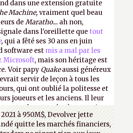
ond dans une extension gratuite
the Machine,
vraiment quel beau
ueurs de
Maratho
.... ah non,
ignale dans l'oreillette que
tout
e
,
qui a fêté ses 30 ans en juin
id software est
mis a mal par les
z Microsoft
, mais son héritage est
ce. Voir papy
Quake
aussi généreux
evrait servir de leçon à tous les
ours, qui ont oublié la politesse et
urs joueurs et les anciens. Il leur
guerre des consoles à ces petits
 2021 à 950M$, Devolver jette
 indé quitte les marchés financiers,