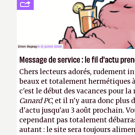
privée, l'éditeur n'aura bientôt plus
publier ses bilans. Encore une victo
transparence.
P.
Ellen Replay
le 12 juillet 2026
Message de service : le fil d'actu pr
Chers lecteurs adorés, rudement int
beaux et totalement hermétiques à 
c'est le début des vacances pour la
Canard PC
, et il n'y aura donc plus 
d'actu jusqu'au 3 août prochain. Vo
cependant pas totalement débarra
autant : le site sera toujours alimen