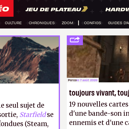
ÉO
JEU DE PLATEAU
HARD
CULTURE
CHRONIQUES
ZOOM
CONFIGS
GUIDES D'
Perco
le 7 août 2026
toujours vivant, to
19 nouvelles cart
e seul sujet de
d'une bande-son in
sortie,
Starfield
se
ennemis et d'une c
fondues (Steam,