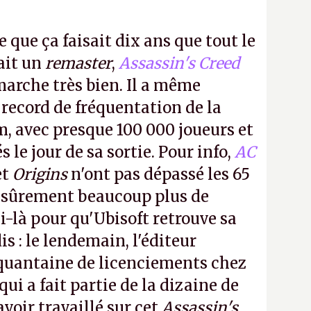
e que ça faisait dix ans que tout le
it un
remaster
,
Assassin's Creed
arche très bien. Il a même
 record de fréquentation de la
m, avec presque 100 000 joueurs et
 le jour de sa sortie. Pour info,
AC
et
Origins
n'ont pas dépassé les 65
a sûrement beaucoup plus de
-là pour qu'Ubisoft retrouve sa
s : le lendemain, l'éditeur
quantaine de licenciements chez
qui a fait partie de la dizaine de
avoir travaillé sur cet
Assassin's