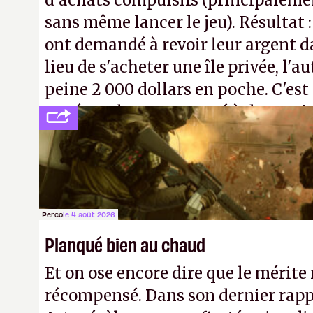
d'achats compulsifs (principaleme
sans même lancer le jeu). Résultat 
ont demandé à revoir leur argent da
lieu de s'acheter une île privée, l'a
peine 2 000 dollars en poche. C'est
payé que le temps passé à dev, mai
petits malins qu'on ne braque pas 
facilement.
P.
Perco
le 4 août 2026
Planqué bien au chaud
Et on ose encore dire que le mérite 
récompensé. Dans son dernier rapp