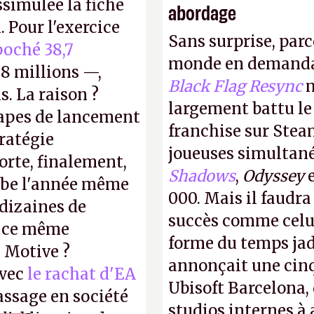
ssimulée la fiche
abordage
 Pour l'exercice
Sans surprise, parc
oché 38,7
monde en demanda
8 millions —,
Black Flag Resync
m
s. La raison ?
largement battu le
tapes de lancement
franchise sur Stea
tratégie
joueuses simultanés
orte, finalement,
Shadows
,
Odyssey
mbe l'année même
000. Mais il faudr
dizaines de
succès comme celui
r ce même
forme du temps jadi
u Motive ?
annonçait une cin
avec
le rachat d'EA
Ubisoft Barcelona, 
assage en société
studios internes à 