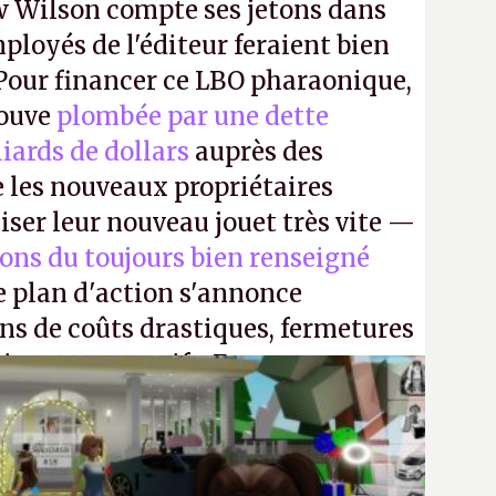
 Wilson compte ses jetons dans
mployés de l'éditeur feraient bien
 Pour financer ce LBO pharaonique,
rouve
plombée par une dette
liards de dollars
auprès des
 les nouveaux propriétaires
iser leur nouveau jouet très vite —
ions du toujours bien renseigné
e plan d'action s'annonce
ons de coûts drastiques, fermetures
ciements massifs. En gros, essorer
uis virer le reste.
P.