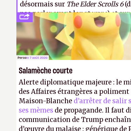
désormais sur
The Elder Scrolls 6
(d
pas parler avant longtemps) et sur l
de
modding
pour
Starfield
, qui arr
2024.
A.
Perco
le 7 août 2026
Salamèche courte
Alerte diplomatique majeure : le m
des Affaires étrangères a poliment 
Maison-Blanche
d’arrêter de salir
ses mèmes
de propagande. Il faut d
communication de Trump enchaîne
d’œuvre du malaise : générique de