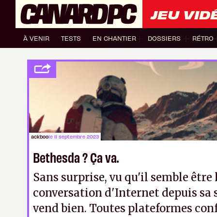
JEU VID
À VENIR
TESTS
EN CHANTIER
DOSSIERS
RÉTRO
ackboo
le 11 septembre 2023
Bethesda ? Ça va.
Sans surprise, vu qu'il semble être l
conversation d'Internet depuis sa 
vend bien. Toutes plateformes con