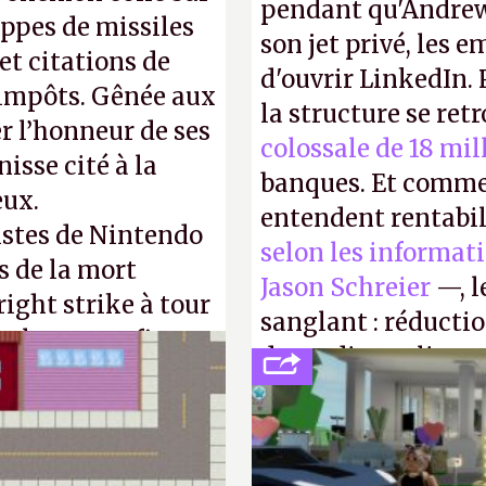
pendant qu'Andrew
appes de missiles
son jet privé, les e
et citations de
d'ouvrir LinkedIn.
d'impôts. Gênée aux
la structure se ret
r l’honneur de ses
colossale de 18 mil
isse cité à la
banques. Et comme
eux.
entendent rentabil
istes de Nintendo
selon les informat
s de la mort
Jason Schreier
—, l
right strike à tour
sanglant : réducti
taler sa confiture
de studios et licen
enfance.
P.
FC
et
Battlefield
, p