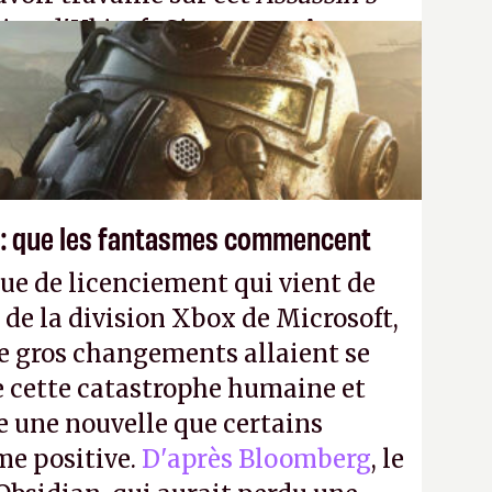
tion d'Ubisoft Singapour.
A.
 : que les fantasmes commencent
ue de licenciement qui vient de
 de la division Xbox de Microsoft,
e gros changements allaient se
e cette catastrophe humaine et
e une nouvelle que certains
me positive.
D'après Bloomberg
, le