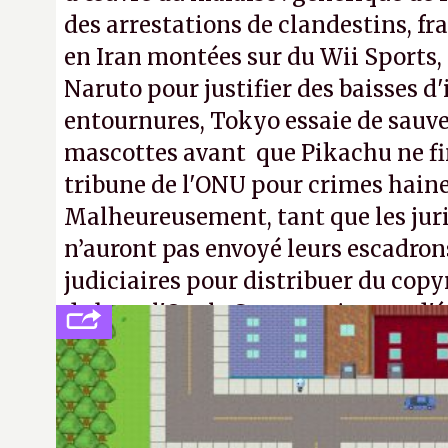
des arrestations de clandestins, fr
en Iran montées sur du Wii Sports, 
Naruto pour justifier des baisses 
entournures, Tokyo essaie de sauve
mascottes avant que Pikachu ne fin
tribune de l'ONU pour crimes hain
Malheureusement, tant que les jur
n’auront pas envoyé leurs escadron
judiciaires pour distribuer du copy
de bras, l'Oncle Sam continuera d'é
intellectuelle sur vos souvenirs d'