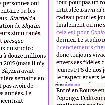
tout pour pas un r
de personnes ont
intitulée
Dawn of 
ventaire ou les
cadeau pour les jo
eux.
Starfield
a
finalement on me s
tation de
Skyrim
cela est pour
Quak
eurs simultanés.
dernier. Le studio 
nt
presque
licenciements che
x du studio :
donc toujours viva
du à douze millions
envers ses fidèles d
n 2015 (mais il n'y
jeunes FPS de nos j
.
Skyrim
avait
le respect envers le
remière semaine en
faudrait une bonne 
t pas avoir de
Perco
le 6 août 2026
Entré en Bourse en
cons !
P.
s années. Le
l'éponge. L'éditeur
oncentrait