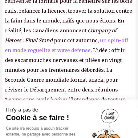
réinventer la formule pour la remettre sur les bons
rails, relancer la licence, trouver la solution contre
la faim dans le monde, naïfs que nous étions. En
réalité, les Canadiens annoncent
Company of
Heroes : Final Stand
pour cet automne,
un spin-off
en mode roguelite et wave defense
. L’idée : offrir
des escarmouches nerveuses et pliées en vingt
minutes pour les trentenaires débordés. La
Seconde Guerre mondiale format snack, pour
réviser le Débarquement entre deux réunions
Teams sans avoir à gérer l'intendance de tout un
continent. Pauvre ackboo, après avoir uriné sur ses
Il n'y a pas de
Canard PC
Cookie à se faire !
bottes, Relic vient donc de déféquer dans son
Kiosque numérique
Ce site n'a recours à aucun tracker
casque.
P.
Boutique
externe, ne partage avec personne ses