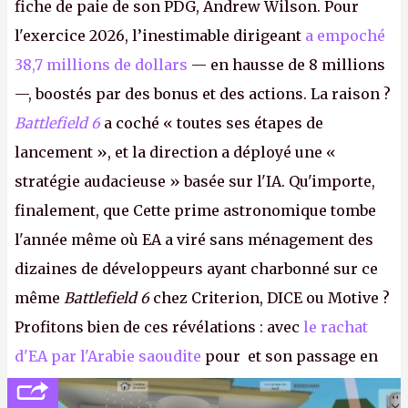
fiche de paie de son PDG, Andrew Wilson. Pour
l'exercice 2026, l’inestimable dirigeant
a empoché
38,7 millions de dollars
— en hausse de 8 millions
—, boostés par des bonus et des actions. La raison ?
Battlefield 6
a coché « toutes ses étapes de
lancement », et la direction a déployé une «
stratégie audacieuse » basée sur l'IA. Qu'importe,
finalement, que Cette prime astronomique tombe
l'année même où EA a viré sans ménagement des
dizaines de développeurs ayant charbonné sur ce
même
Battlefield 6
chez Criterion, DICE ou Motive ?
Profitons bien de ces révélations : avec
le rachat
d'EA par l'Arabie saoudite
pour et son passage en
société privée, l'éditeur n'aura bientôt plus