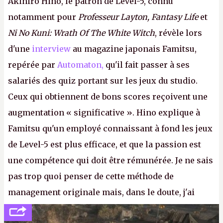
Akihiro Hino, le patron de Level-5, connu
notamment pour
Professeur Layton, Fantasy Life
et
Ni No Kuni: Wrath Of The White Witch
, révèle lors
d'une
interview
au magazine japonais Famitsu,
repérée par
Automaton,
qu'il fait passer à ses
salariés des quiz portant sur les jeux du studio.
Ceux qui obtiennent de bons scores reçoivent une
augmentation « significative ». Hino explique à
Famitsu qu'un employé connaissant à fond les jeux
de Level-5 est plus efficace, et que la passion est
une compétence qui doit être rémunérée. Je ne sais
pas trop quoi penser de cette méthode de
management originale mais, dans le doute, j'ai
décidé d'apprendre par cœur les 300 derniers