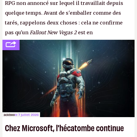
RPG non annoncé sur lequel il travaillait depuis
quelque temps. Avant de s'emballer comme des
tarés, rappelons deux choses : cela ne confirme
pas qu'un
Fallout New Vegas 2
est en
développement (pour ce que l'on sait, ils bossent
peut-être sur
Fallout Football
ou
Fallout vs. Les
Lapins Crétins)
et l'Obsidian d'aujourd'hui n'est plus
le même studio qu'il y a 15 ans. Mais bon, OK, on
peut commencer à fantasmer.
A.
ackboo
le 7 juillet 2026
Chez Microsoft, l'hécatombe continue