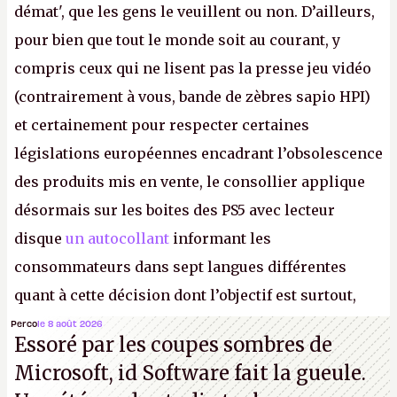
démat', que les gens le veuillent ou non. D’ailleurs,
pour bien que tout le monde soit au courant, y
compris ceux qui ne lisent pas la presse jeu vidéo
(contrairement à vous, bande de zèbres sapio HPI)
et certainement pour respecter certaines
législations européennes encadrant l’obsolescence
des produits mis en vente, le consollier applique
désormais sur les boites des PS5 avec lecteur
disque
un autocollant
informant les
consommateurs dans sept langues différentes
quant à cette décision dont l’objectif est surtout,
disons le, de faire grossir la marge de Sony et de
Perco
le 8 août 2026
Essoré par les coupes sombres de
réduire le contrôle des joueurs sur les produits
Microsoft, id Software fait la gueule.
culturels qu’ils achètent.
K.