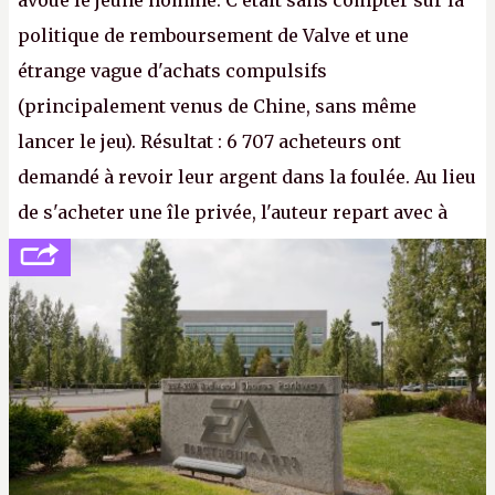
avoue le jeune homme. C'était sans compter sur la
politique de remboursement de Valve et une
étrange vague d'achats compulsifs
(principalement venus de Chine, sans même
lancer le jeu). Résultat : 6 707 acheteurs ont
demandé à revoir leur argent dans la foulée. Au lieu
de s'acheter une île privée, l'auteur repart avec à
peine 2 000 dollars en poche. C'est toujours plus
cher payé que le temps passé à dev, mais ça
apprendra aux petits malins qu'on ne braque pas
Gabe Newell aussi facilement.
P.