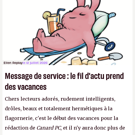
sur le déblocage du jeu en Russie et l'explosion des
joueurs majeurs (+32 %). L'avenir appartient donc
aux adultes, qui ne sont jamais que des enfants
avec du pouvoir d'achat.
P.
Ellen Replay
le 12 juillet 2026
Message de service : le fil d'actu prend
des vacances
Chers lecteurs adorés, rudement intelligents,
drôles, beaux et totalement hermétiques à la
flagornerie, c'est le début des vacances pour la
rédaction de
Canard PC
, et il n'y aura donc plus de