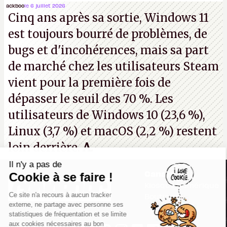
Microsoft, mais le syndicat des employés confirme
ackboo
le 6 juillet 2026
Cinq ans après sa sortie, Windows 11
de nombreux licenciements.
A.
est toujours bourré de problèmes, de
bugs et d'incohérences, mais sa part
de marché chez les utilisateurs Steam
vient pour la première fois de
dépasser le seuil des 70 %. Les
utilisateurs de Windows 10 (23,6 %),
Linux (3,7 %) et macOS (2,2 %) restent
loin derrière.
A.
Il n'y a pas de
Canard PC
Cookie à se faire !
Kiosque numérique
Ce site n'a recours à aucun tracker
Boutique
externe, ne partage avec personne ses
statistiques de fréquentation et se limite
aux cookies nécessaires au bon