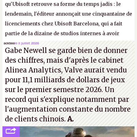
qu'Ubisoft retrouve sa forme du temps jadis : le
lendemain, l'éditeur annonçait une cinquantaine de
licenciements chez Ubisoft Barcelona, qui a fait
partie de la dizaine de studios internes à avoir
travaillé sur cet
Assassin's Creed
sous la direction
ackboo
le 11 juillet 2026
Gabe Newell se garde bien de donner
d'Ubisoft Singapour.
A.
des chiffres, mais d'après le cabinet
Alinea Analytics, Valve aurait vendu
pour 11,1 milliards de dollars de jeux
sur le premier semestre 2026. Un
record qui s'explique notamment par
l'augmentation constante du nombre
de clients chinois.
A.