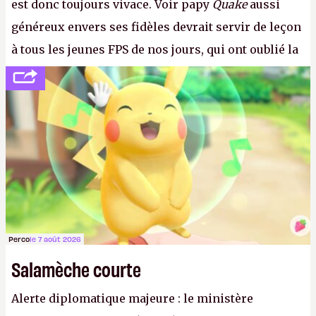
est donc toujours vivace. Voir papy
Quake
aussi
généreux envers ses fidèles devrait servir de leçon
à tous les jeunes FPS de nos jours, qui ont oublié la
politesse et le respect envers leurs joueurs et les
anciens. Il leur faudrait une bonne guerre des
consoles à ces petits cons !
P.
Perco
le 7 août 2026
Salamèche courte
Alerte diplomatique majeure : le ministère