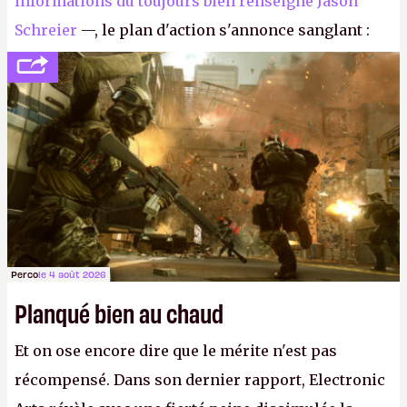
informations du toujours bien renseigné Jason
Schreier
—, le plan d'action s'annonce sanglant :
réductions de coûts drastiques, fermetures de
studios et licenciements massifs. En gros, essorer
FC
et
Battlefield
, puis virer le reste.
P.
Perco
le 4 août 2026
Planqué bien au chaud
Et on ose encore dire que le mérite n'est pas
récompensé. Dans son dernier rapport, Electronic