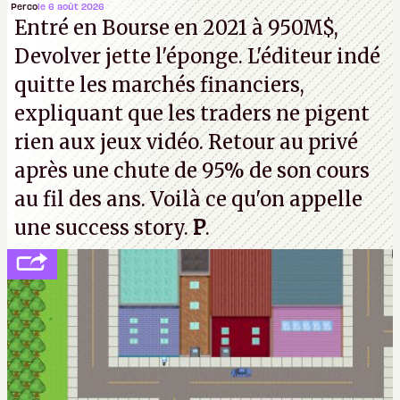
la mort judiciaires pour distribuer du copyright
Perco
le 6 août 2026
Entré en Bourse en 2021 à 950M$,
strike à tour de bras, l'Oncle Sam continuera
Devolver jette l'éponge. L'éditeur indé
d'étaler sa confiture intellectuelle sur vos
quitte les marchés financiers,
souvenirs d'enfance.
P.
expliquant que les traders ne pigent
rien aux jeux vidéo. Retour au privé
après une chute de 95% de son cours
au fil des ans. Voilà ce qu'on appelle
une success story.
P
.