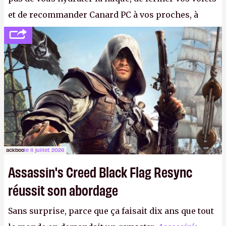
et de recommander Canard PC à vos proches, à
votre famille et aux inconnus que vous croisez
dans la rue. Bon été à tous ! –
ER.
ackboo
le 11 juillet 2026
Assassin's Creed Black Flag Resync
réussit son abordage
Sans surprise, parce que ça faisait dix ans que tout