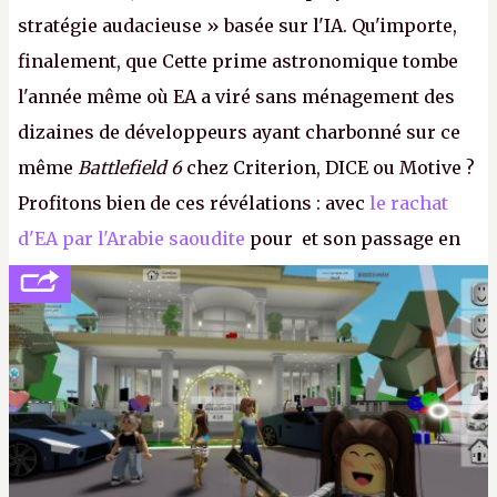
stratégie audacieuse » basée sur l'IA. Qu'importe,
finalement, que Cette prime astronomique tombe
l'année même où EA a viré sans ménagement des
dizaines de développeurs ayant charbonné sur ce
même
Battlefield 6
chez Criterion, DICE ou Motive ?
Profitons bien de ces révélations : avec
le rachat
d'EA par l'Arabie saoudite
pour et son passage en
société privée, l'éditeur n'aura bientôt plus
l'obligation de publier ses bilans. Encore une
victoire pour la transparence.
P.