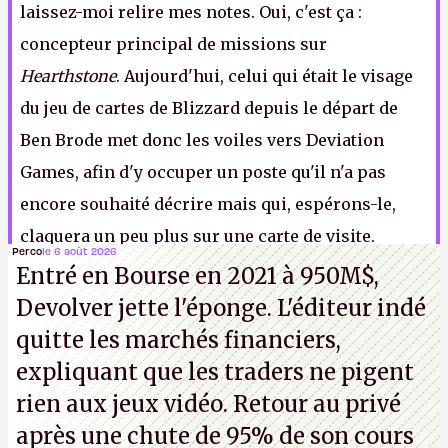
laissez-moi relire mes notes. Oui, c'est ça :
concepteur principal de missions sur
Hearthstone
. Aujourd'hui, celui qui était le visage
du jeu de cartes de Blizzard depuis le départ de
Ben Brode met donc les voiles vers Deviation
Games, afin d'y occuper un poste qu'il n'a pas
encore souhaité décrire mais qui, espérons-le,
claquera un peu plus sur une carte de visite
.
Perco
le 6 août 2026
Entré en Bourse en 2021 à 950M$,
Note 1 : Oui, je n'allais quand même pas écrire « merde ».
Devolver jette l'éponge. L'éditeur indé
quitte les marchés financiers,
Canard PC
c'est avant tout le refus de la vulgarité gratuite.
expliquant que les traders ne pigent
rien aux jeux vidéo. Retour au privé
après une chute de 95% de son cours