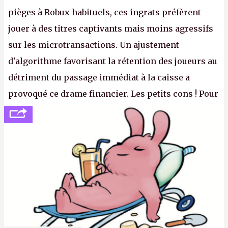
pièges à Robux habituels, ces ingrats préfèrent
jouer à des titres captivants mais moins agressifs
sur les microtransactions. Un ajustement
d'algorithme favorisant la rétention des joueurs au
détriment du passage immédiat à la caisse a
provoqué ce drame financier. Les petits cons ! Pour
se consoler, le PDG David Baszucki peut compter
sur le déblocage du jeu en Russie et l'explosion des
joueurs majeurs (+32 %). L'avenir appartient donc
aux adultes, qui ne sont jamais que des enfants
avec du pouvoir d'achat.
P.