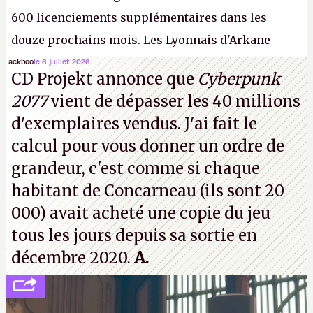
600 licenciements supplémentaires dans les
douze prochains mois. Les Lyonnais d'Arkane
(Dishonored,
Deathloop
) pourraient faire partie des
ackboo
le 6 juillet 2026
CD Projekt annonce que
Cyberpunk
prochaines victimes, puisque Microsoft a confirmé
2077
vient de dépasser les 40 millions
vouloir se séparer du studio.
A.
d'exemplaires vendus. J'ai fait le
calcul pour vous donner un ordre de
grandeur, c'est comme si chaque
habitant de Concarneau (ils sont 20
000) avait acheté une copie du jeu
tous les jours depuis sa sortie en
décembre 2020.
A.