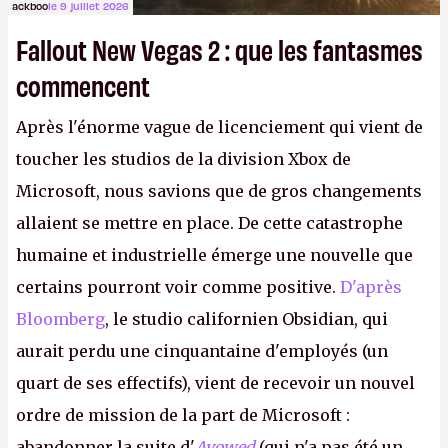
ackboo
le 9 juillet 2026
Fallout New Vegas 2 : que les fantasmes
commencent
Après l'énorme vague de licenciement qui vient de
toucher les studios de la division Xbox de
Microsoft, nous savions que de gros changements
allaient se mettre en place. De cette catastrophe
humaine et industrielle émerge une nouvelle que
certains pourront voir comme positive.
D'après
Bloomberg
, le studio californien Obsidian, qui
aurait perdu une cinquantaine d'employés (un
quart de ses effectifs), vient de recevoir un nouvel
ordre de mission de la part de Microsoft :
abandonner la suite d'
Avowed
(qui n'a pas été un