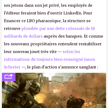
ses jetons dans son jet privé, les employés de
l'éditeur feraient bien d'ouvrir LinkedIn. Pour
financer ce LBO pharaonique, la structure se
retrouve
plombée par une dette colossale de 18
milliards de dollars
auprès des banques. Et comme
les nouveaux propriétaires entendent rentabiliser
leur nouveau jouet très vite —
selon les
informations du toujours bien renseigné Jason
Schreier
—, le plan d'action s'annonce sanglant :
réductions de coûts drastiques, fermetures de
studios et licenciements massifs. En gros, essorer
FC
et
Battlefield
, puis virer le reste.
P.