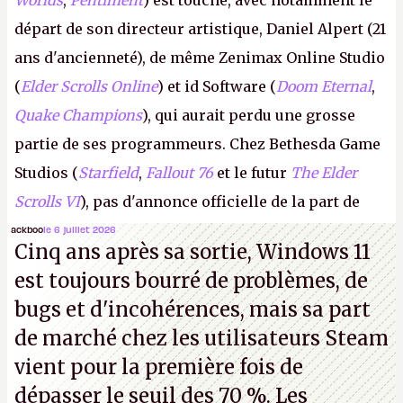
départ de son directeur artistique, Daniel Alpert (21
ans d'ancienneté), de même Zenimax Online Studio
(
Elder Scrolls Online
) et id Software (
Doom Eternal
,
Quake Champions
), qui aurait perdu une grosse
partie de ses programmeurs. Chez Bethesda Game
Studios (
Starfield
,
Fallout 76
et le futur
The Elder
Scrolls VI
), pas d'annonce officielle de la part de
Microsoft, mais le syndicat des employés confirme
ackboo
le 6 juillet 2026
Cinq ans après sa sortie, Windows 11
de nombreux licenciements.
A.
est toujours bourré de problèmes, de
bugs et d'incohérences, mais sa part
de marché chez les utilisateurs Steam
vient pour la première fois de
dépasser le seuil des 70 %. Les