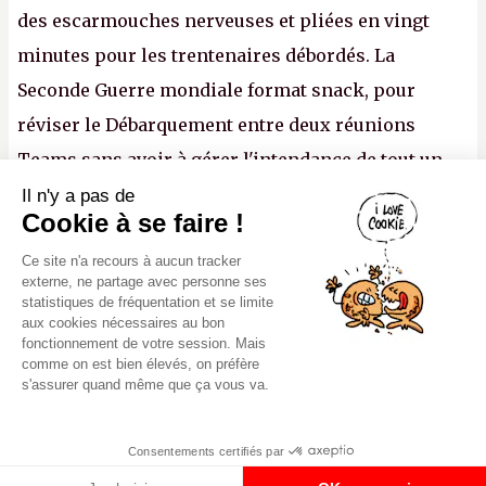
des escarmouches nerveuses et pliées en vingt
minutes pour les trentenaires débordés. La
Seconde Guerre mondiale format snack, pour
réviser le Débarquement entre deux réunions
Teams sans avoir à gérer l'intendance de tout un
continent. Pauvre ackboo, après avoir uriné sur ses
Il n'y a pas de
Canard PC
Cookie à se faire !
bottes, Relic vient donc de déféquer dans son
Kiosque numérique
Ce site n'a recours à aucun tracker
casque.
P.
Boutique
externe, ne partage avec personne ses
statistiques de fréquentation et se limite
aux cookies nécessaires au bon
fonctionnement de votre session. Mais
comme on est bien élevés, on préfère
s'assurer quand même que ça vous va.
Mentions légales, CGU,
Copyright 2000-2980 (au moins on est
RGPD
peinards), Canard PC. Editeur Presse
Consentements certifiés par
Non-Stop. Tous droits réservés.
Préférences cookies