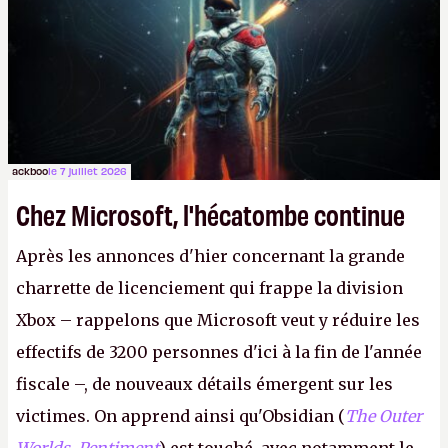
le même studio qu'il y a 15 ans. Mais bon, OK, on
peut commencer à fantasmer.
A.
ackboo
le 7 juillet 2026
Chez Microsoft, l'hécatombe continue
Après les annonces d'hier concernant la grande
charrette de licenciement qui frappe la division
Xbox – rappelons que Microsoft veut y réduire les
effectifs de 3200 personnes d'ici à la fin de l'année
fiscale –, de nouveaux détails émergent sur les
victimes. On apprend ainsi qu'Obsidian (
The Outer
Worlds
,
Pentiment
) est touché, avec notamment le