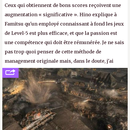
Ceux qui obtiennent de bons scores reçoivent une
augmentation « significative ». Hino explique à
Famitsu qu'un employé connaissant à fond les jeux
de Level-5 est plus efficace, et que la passion est
une compétence qui doit être rémunérée. Je ne sais
pas trop quoi penser de cette méthode de
management originale mais, dans le doute, j'ai
décidé d'apprendre par cœur les 300 derniers
numéros de
Canard PC
avant de demander une
augmentation à Ivan Le Fou.
A.