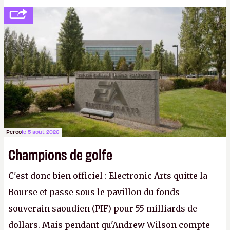
peine 2 000 dollars en poche. C'est toujours plus
cher payé que le temps passé à dev, mais ça
apprendra aux petits malins qu'on ne braque pas
Gabe Newell aussi facilement.
P.
Perco
le 5 août 2026
Champions de golfe
C'est donc bien officiel : Electronic Arts quitte la
Bourse et passe sous le pavillon du fonds
souverain saoudien (PIF) pour 55 milliards de
dollars. Mais pendant qu'Andrew Wilson compte