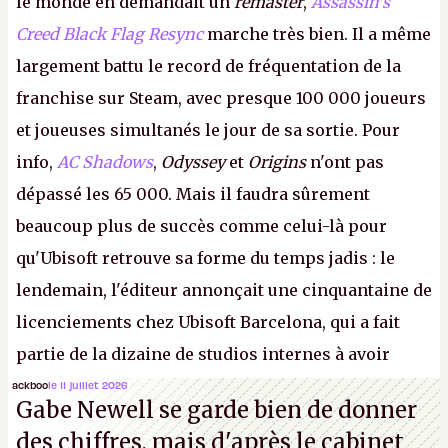
le monde en demandait un
remaster
,
Assassin's
Creed Black Flag Resync
marche très bien. Il a même
largement battu le record de fréquentation de la
franchise sur Steam, avec presque 100 000 joueurs
et joueuses simultanés le jour de sa sortie. Pour
info,
AC Shadows
,
Odyssey
et
Origins
n'ont pas
dépassé les 65 000. Mais il faudra sûrement
beaucoup plus de succès comme celui-là pour
qu'Ubisoft retrouve sa forme du temps jadis : le
lendemain, l'éditeur annonçait une cinquantaine de
licenciements chez Ubisoft Barcelona, qui a fait
partie de la dizaine de studios internes à avoir
travaillé sur cet
Assassin's Creed
sous la direction
ackboo
le 11 juillet 2026
Gabe Newell se garde bien de donner
d'Ubisoft Singapour.
A.
des chiffres, mais d'après le cabinet