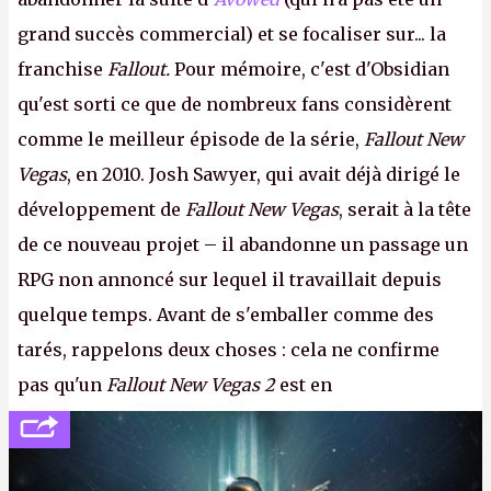
grand succès commercial) et se focaliser sur... la
franchise
Fallout.
Pour mémoire, c'est d'Obsidian
qu'est sorti ce que de nombreux fans considèrent
comme le meilleur épisode de la série,
Fallout New
Vegas
, en 2010. Josh Sawyer, qui avait déjà dirigé le
développement de
Fallout New Vegas
, serait à la tête
de ce nouveau projet – il abandonne un passage un
RPG non annoncé sur lequel il travaillait depuis
quelque temps. Avant de s'emballer comme des
tarés, rappelons deux choses : cela ne confirme
pas qu'un
Fallout New Vegas 2
est en
développement (pour ce que l'on sait, ils bossent
peut-être sur
Fallout Football
ou
Fallout vs. Les
Lapins Crétins)
et l'Obsidian d'aujourd'hui n'est plus