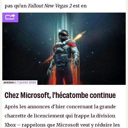
pas qu'un
Fallout New Vegas 2
est en
développement (pour ce que l'on sait, ils bossent
peut-être sur
Fallout Football
ou
Fallout vs. Les
Lapins Crétins)
et l'Obsidian d'aujourd'hui n'est plus
le même studio qu'il y a 15 ans. Mais bon, OK, on
peut commencer à fantasmer.
A.
ackboo
le 7 juillet 2026
Chez Microsoft, l'hécatombe continue
Après les annonces d'hier concernant la grande
charrette de licenciement qui frappe la division
Xbox – rappelons que Microsoft veut y réduire les