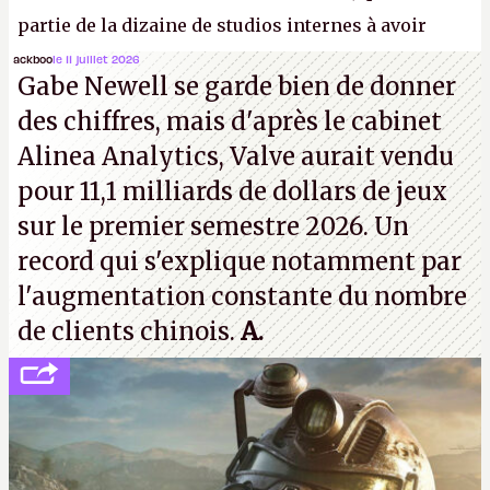
partie de la dizaine de studios internes à avoir
travaillé sur cet
Assassin's Creed
sous la direction
ackboo
le 11 juillet 2026
Gabe Newell se garde bien de donner
d'Ubisoft Singapour.
A.
des chiffres, mais d'après le cabinet
Alinea Analytics, Valve aurait vendu
pour 11,1 milliards de dollars de jeux
sur le premier semestre 2026. Un
record qui s'explique notamment par
l'augmentation constante du nombre
de clients chinois.
A.