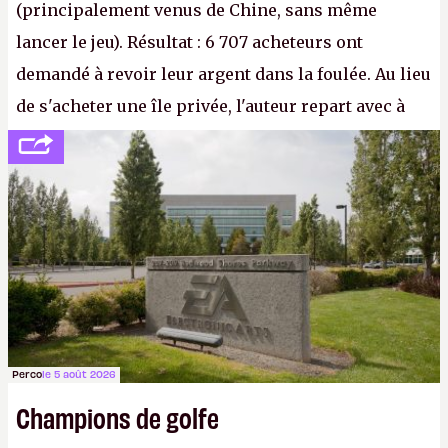
(principalement venus de Chine, sans même
lancer le jeu). Résultat : 6 707 acheteurs ont
demandé à revoir leur argent dans la foulée. Au lieu
de s'acheter une île privée, l'auteur repart avec à
peine 2 000 dollars en poche. C'est toujours plus
cher payé que le temps passé à dev, mais ça
apprendra aux petits malins qu'on ne braque pas
Gabe Newell aussi facilement.
P.
Perco
le 5 août 2026
Champions de golfe