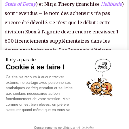
State of Decay
) et Ninja Theory (franchise
Hellblade
)
sont revendus – le nom des acheteurs n'a pas
encore été dévoilé. Ce n'est que le début : cette
division Xbox à l'agonie devra encore encaisser 1
600 licenciements supplémentaires dans les
douze prochains mois. Les Lyonnais d'Arkane
(Dishonored,
Deathloop
) pourraient faire partie des
Il n'y a pas de
Canard PC
Cookie à se faire !
prochaines victimes, puisque Microsoft a confirmé
Kiosque numérique
Ce site n'a recours à aucun tracker
vouloir se séparer du studio.
A.
Boutique
externe, ne partage avec personne ses
statistiques de fréquentation et se limite
aux cookies nécessaires au bon
fonctionnement de votre session. Mais
comme on est bien élevés, on préfère
s'assurer quand même que ça vous va.
Mentions légales, CGU,
Copyright 2000-2980 (au moins on est
RGPD
peinards), Canard PC. Editeur Presse
Consentements certifiés par
Non-Stop. Tous droits réservés.