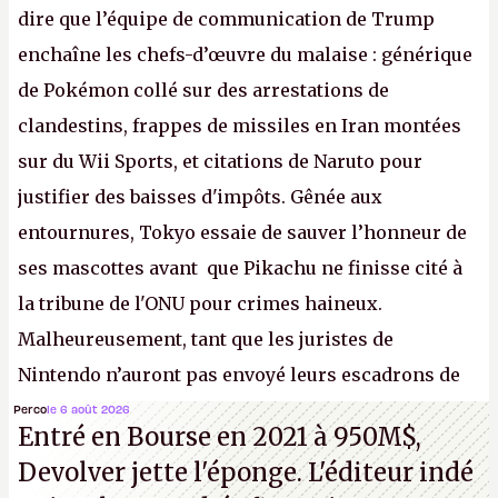
dire que l’équipe de communication de Trump
enchaîne les chefs-d’œuvre du malaise : générique
de Pokémon collé sur des arrestations de
clandestins, frappes de missiles en Iran montées
sur du Wii Sports, et citations de Naruto pour
justifier des baisses d'impôts. Gênée aux
entournures, Tokyo essaie de sauver l’honneur de
ses mascottes avant que Pikachu ne finisse cité à
la tribune de l'ONU pour crimes haineux.
Malheureusement, tant que les juristes de
Nintendo n’auront pas envoyé leurs escadrons de
la mort judiciaires pour distribuer du copyright
Perco
le 6 août 2026
Entré en Bourse en 2021 à 950M$,
strike à tour de bras, l'Oncle Sam continuera
Devolver jette l'éponge. L'éditeur indé
d'étaler sa confiture intellectuelle sur vos