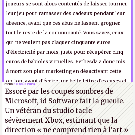
joueurs se sont alors contentés de laisser tourner
leur jeu pour ramasser des cadeaux pendant leur
absence, avant que ces abus ne fassent grogner
tout le reste de la communauté. Vous savez, ceux
qui ne veulent pas claquer cinquante euros
d'électricité par mois, juste pour récupérer cinq
euros de babioles virtuelles. Bethesda a donc mis
à mort son plan marketing en désactivant cette
option, avant d'écrire une belle lettre d'excuses et
Perco
le 8 août 2026
Essoré par les coupes sombres de
de faire un petit bisou sur la joue de tous ceux qui
Microsoft, id Software fait la gueule.
ont été lésés
.
Un vétéran du studio
tacle
sévèrement Xbox
, estimant que la
Note 1 : Notez les triples guillemets d'ironie suprême.
direction
« ne comprend rien à l'art »