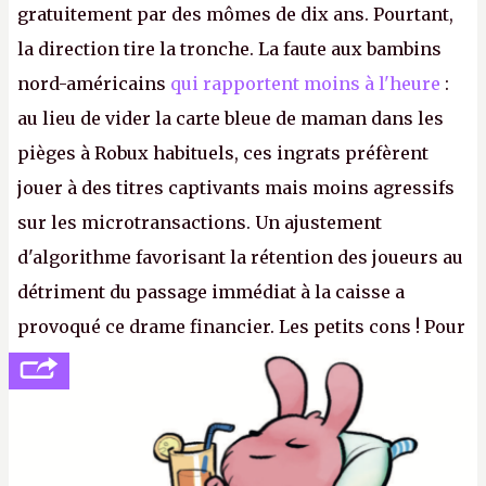
gratuitement par des mômes de dix ans. Pourtant,
la direction tire la tronche. La faute aux bambins
nord-américains
qui rapportent moins à l'heure
:
au lieu de vider la carte bleue de maman dans les
pièges à Robux habituels, ces ingrats préfèrent
jouer à des titres captivants mais moins agressifs
sur les microtransactions. Un ajustement
d'algorithme favorisant la rétention des joueurs au
détriment du passage immédiat à la caisse a
provoqué ce drame financier. Les petits cons ! Pour
se consoler, le PDG David Baszucki peut compter
sur le déblocage du jeu en Russie et l'explosion des
joueurs majeurs (+32 %). L'avenir appartient donc
aux adultes, qui ne sont jamais que des enfants