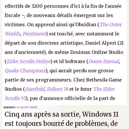
effectifs de 3200 personnes d'ici à la fin de l'année
fiscale –, de nouveaux détails émergent sur les
victimes. On apprend ainsi qu'Obsidian (
The Outer
Worlds
,
Pentiment
) est touché, avec notamment le
départ de son directeur artistique, Daniel Alpert (21
ans d'ancienneté), de même Zenimax Online Studio
(
Elder Scrolls Online
) et id Software (
Doom Eternal
,
Quake Champions
), qui aurait perdu une grosse
partie de ses programmeurs. Chez Bethesda Game
Studios (
Starfield
,
Fallout 76
et le futur
The Elder
Scrolls VI
), pas d'annonce officielle de la part de
Microsoft, mais le syndicat des employés confirme
ackboo
le 6 juillet 2026
Cinq ans après sa sortie, Windows 11
de nombreux licenciements.
A.
est toujours bourré de problèmes, de