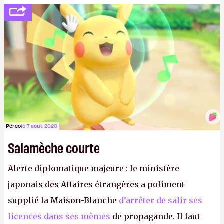
politesse et le respect envers leurs joueurs et les
anciens. Il leur faudrait une bonne guerre des
consoles à ces petits cons !
P.
Perco
le 7 août 2026
Salamèche courte
Alerte diplomatique majeure : le ministère
japonais des Affaires étrangères a poliment
supplié la Maison-Blanche
d’arrêter de salir ses
licences dans ses mèmes
de propagande. Il faut