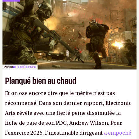
studios et licenciements massifs. En gros, essorer
FC
et
Battlefield
, puis virer le reste.
P.
Perco
le 4 août 2026
Planqué bien au chaud
Et on ose encore dire que le mérite n'est pas
récompensé. Dans son dernier rapport, Electronic
Arts révèle avec une fierté peine dissimulée la
fiche de paie de son PDG, Andrew Wilson. Pour
l'exercice 2026, l’inestimable dirigeant
a empoché