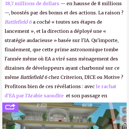
38,7 millions de dollars
— en hausse de 8 millions
—, boostés par des bonus et des actions. La raison ?
Battlefield 6
a coché « toutes ses étapes de
lancement », et la direction a déployé une «
stratégie audacieuse » basée sur l'IA. Qu'importe,
finalement, que cette prime astronomique tombe
l'année même où EA a viré sans ménagement des
dizaines de développeurs ayant charbonné sur ce
même
Battlefield 6
chez Criterion, DICE ou Motive ?
Profitons bien de ces révélations : avec
le rachat
d'EA par l'Arabie saoudite
et son passage en
société privée, l'éditeur n'aura bientôt plus
l'obligation de publier ses bilans. Encore une
victoire pour la transparence.
P.