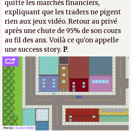
quitte les marchés financiers,
souvenirs d'enfance.
P.
expliquant que les traders ne pigent
rien aux jeux vidéo. Retour au privé
après une chute de 95% de son cours
au fil des ans. Voilà ce qu'on appelle
une success story.
P
.
Perco
le 6 août 2026