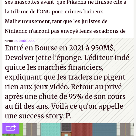
ses mascottes avant que Pikachu ne finisse cité à
la tribune de l'ONU pour crimes haineux.
Malheureusement, tant que les juristes de
Nintendo n’auront pas envoyé leurs escadrons de
la mort judiciaires pour distribuer du copyright
Perco
le 6 août 2026
Entré en Bourse en 2021 à 950M$,
strike à tour de bras, l'Oncle Sam continuera
Devolver jette l'éponge. L'éditeur indé
d'étaler sa confiture intellectuelle sur vos
quitte les marchés financiers,
souvenirs d'enfance.
P.
expliquant que les traders ne pigent
rien aux jeux vidéo. Retour au privé
après une chute de 95% de son cours
au fil des ans. Voilà ce qu'on appelle
une success story.
P
.