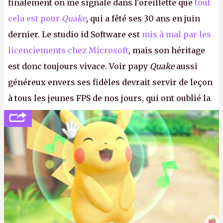
finalement on me signale dans l'oreillette que
tout
cela est pour
Quake
,
qui a fêté ses 30 ans en juin
dernier. Le studio id Software est
mis à mal par les
licenciements chez Microsoft
, mais son héritage
est donc toujours vivace. Voir papy
Quake
aussi
généreux envers ses fidèles devrait servir de leçon
à tous les jeunes FPS de nos jours, qui ont oublié la
politesse et le respect envers leurs joueurs et les
anciens. Il leur faudrait une bonne guerre des
consoles à ces petits cons !
P.