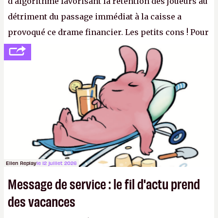
d'algorithme favorisant la rétention des joueurs au
détriment du passage immédiat à la caisse a
provoqué ce drame financier. Les petits cons ! Pour
se consoler, le PDG David Baszucki peut compter
sur le déblocage du jeu en Russie et l'explosion des
joueurs majeurs (+32 %). L'avenir appartient donc
aux adultes, qui ne sont jamais que des enfants
avec du pouvoir d'achat.
P.
Ellen Replay
le 12 juillet 2026
Message de service : le fil d'actu prend
des vacances