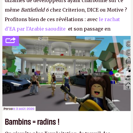
dizaines de développeurs ayant charbonné sur ce
même
Battlefield 6
chez Criterion, DICE ou Motive ?
Profitons bien de ces révélations : avec
le rachat
d'EA par l'Arabie saoudite
et son passage en
société privée, l'éditeur n'aura bientôt plus
l'obligation de publier ses bilans. Encore une
victoire pour la transparence.
P.
Perco
le 3 août 2026
Bambins = radins !