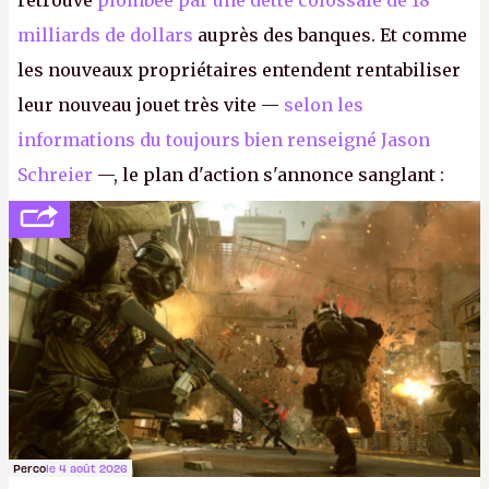
retrouve
plombée par une dette colossale de 18
milliards de dollars
auprès des banques. Et comme
les nouveaux propriétaires entendent rentabiliser
leur nouveau jouet très vite —
selon les
informations du toujours bien renseigné Jason
Schreier
—, le plan d'action s'annonce sanglant :
réductions de coûts drastiques, fermetures de
studios et licenciements massifs. En gros, essorer
FC
et
Battlefield
, puis virer le reste.
P.
Perco
le 4 août 2026