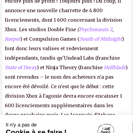
encore plus de profit ! Toujours plus ! Du coup, il
annonce une nouvelle charrette de 4 800
licenciements, dont 1 600 concernant la division
Xbox. Les studios Double Fine
(
Psychonauts 2
,
Keeper
) et Compulsion Games (
South of Midnight
)
font donc leurs valises et redeviennent
indépendants, tandis qu'Undead Labs (franchise
State of Decay
) et Ninja Theory (franchise
Hellblade
)
sont revendus – le nom des acheteurs n'a pas
encore été dévoilé. Ce n'est que le début : cette
division Xbox à l'agonie devra encore encaisser 1
600 licenciements supplémentaires dans les
douze prochains mois. Les Lyonnais d'Arkane
(Dishonored,
Deathloop
) pourraient faire partie des
Il n'y a pas de
Canard PC
Cookie à se faire !