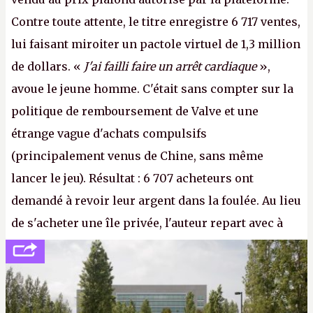
Contre toute attente, le titre enregistre 6 717 ventes,
lui faisant miroiter un pactole virtuel de 1,3 million
de dollars. «
J'ai failli faire un arrêt cardiaque
»,
avoue le jeune homme. C'était sans compter sur la
politique de remboursement de Valve et une
étrange vague d'achats compulsifs
(principalement venus de Chine, sans même
lancer le jeu). Résultat : 6 707 acheteurs ont
demandé à revoir leur argent dans la foulée. Au lieu
de s'acheter une île privée, l'auteur repart avec à
peine 2 000 dollars en poche. C'est toujours plus
cher payé que le temps passé à dev, mais ça
apprendra aux petits malins qu'on ne braque pas
Gabe Newell aussi facilement.
P.