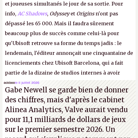
et joueuses simultanés le jour de sa sortie. Pour
info,
AC Shadows
,
Odyssey
et
Origins
n'ont pas
dépassé les 65 000. Mais il faudra sûrement
beaucoup plus de succès comme celui-là pour
qu'Ubisoft retrouve sa forme du temps jadis : le
lendemain, l'éditeur annonçait une cinquantaine de
licenciements chez Ubisoft Barcelona, qui a fait
partie de la dizaine de studios internes à avoir
travaillé sur cet
Assassin's Creed
sous la direction
ackboo
le 11 juillet 2026
Gabe Newell se garde bien de donner
d'Ubisoft Singapour.
A.
des chiffres, mais d'après le cabinet
Alinea Analytics, Valve aurait vendu
pour 11,1 milliards de dollars de jeux
sur le premier semestre 2026. Un