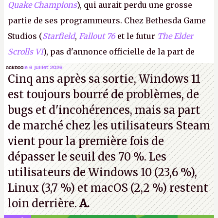
Quake Champions
), qui aurait perdu une grosse
partie de ses programmeurs. Chez Bethesda Game
Studios (
Starfield
,
Fallout 76
et le futur
The Elder
Scrolls VI
), pas d'annonce officielle de la part de
Microsoft, mais le syndicat des employés confirme
ackboo
le 6 juillet 2026
Cinq ans après sa sortie, Windows 11
de nombreux licenciements.
A.
est toujours bourré de problèmes, de
bugs et d'incohérences, mais sa part
de marché chez les utilisateurs Steam
vient pour la première fois de
dépasser le seuil des 70 %. Les
utilisateurs de Windows 10 (23,6 %),
Linux (3,7 %) et macOS (2,2 %) restent
loin derrière.
A.