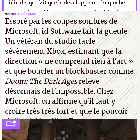
ridicule, qui fait que le développeur n'empoche
que 350 $)…
Roblox
a pour principal mérite de
Perco
le 8 août 2026
Essoré par les coupes sombres de
préparer les jeunes à leur futur d'esclave des
Microsoft, id Software fait la gueule.
plateformes multinationales.
LFS
Un vétéran du studio
tacle
sévèrement Xbox
, estimant que la
direction
« ne comprend rien à l'art »
et que boucler un blockbuster comme
Doom: The Dark Ages
relève
désormais de l'impossible. Chez
Microsoft, on affirme qu'il faut y
croire très très fort et que le pouvoir
de l'amitié suffira.
P.