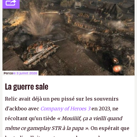
décidé d'apprendre par cœur les 300 derniers
numéros de
Canard PC
avant de demander une
augmentation à Ivan Le Fou.
A.
Perco
le 3 juillet 2026
La guerre sale
Relic avait déjà un peu pissé sur les souvenirs
d'ackboo avec
Company of Heroes 3
en 2023, ne
récoltant qu'un tiède
« Mouiiiif, ça a vieilli quand
même ce gameplay STR à la papa »
. On espérait que