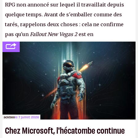
RPG non annoncé sur lequel il travaillait depuis
quelque temps. Avant de s'emballer comme des
tarés, rappelons deux choses : cela ne confirme
pas qu'un
Fallout New Vegas 2
est en
développement (pour ce que l'on sait, ils bossent
peut-être sur
Fallout Football
ou
Fallout vs. Les
Lapins Crétins)
et l'Obsidian d'aujourd'hui n'est plus
le même studio qu'il y a 15 ans. Mais bon, OK, on
peut commencer à fantasmer.
A.
ackboo
le 7 juillet 2026
Chez Microsoft, l'hécatombe continue