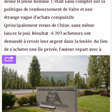
avoue le jeune homme. C'était sans compter sur la
politique de remboursement de Valve et une
étrange vague d'achats compulsifs
(principalement venus de Chine, sans même
lancer le jeu). Résultat : 6 707 acheteurs ont
demandé à revoir leur argent dans la foulée. Au lieu
de s'acheter une île privée, l'auteur repart avec à
peine 2 000 dollars en poche. C'est toujours plus
cher payé que le temps passé à dev, mais ça
apprendra aux petits malins qu'on ne braque pas
Gabe Newell aussi facilement.
P.