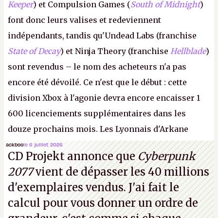
Keeper
) et Compulsion Games (
South of Midnight
)
font donc leurs valises et redeviennent
indépendants, tandis qu'Undead Labs (franchise
State of Decay
) et Ninja Theory (franchise
Hellblade
)
sont revendus – le nom des acheteurs n'a pas
encore été dévoilé. Ce n'est que le début : cette
division Xbox à l'agonie devra encore encaisser 1
600 licenciements supplémentaires dans les
douze prochains mois. Les Lyonnais d'Arkane
(Dishonored,
Deathloop
) pourraient faire partie des
ackboo
le 6 juillet 2026
CD Projekt annonce que
Cyberpunk
prochaines victimes, puisque Microsoft a confirmé
2077
vient de dépasser les 40 millions
vouloir se séparer du studio.
A.
d'exemplaires vendus. J'ai fait le
calcul pour vous donner un ordre de