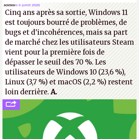
Microsoft, mais le syndicat des employés confirme
ackboo
le 6 juillet 2026
Cinq ans après sa sortie, Windows 11
de nombreux licenciements.
A.
est toujours bourré de problèmes, de
bugs et d'incohérences, mais sa part
de marché chez les utilisateurs Steam
vient pour la première fois de
dépasser le seuil des 70 %. Les
utilisateurs de Windows 10 (23,6 %),
Linux (3,7 %) et macOS (2,2 %) restent
loin derrière.
A.