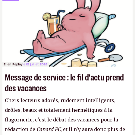
sur le déblocage du jeu en Russie et l'explosion des
joueurs majeurs (+32 %). L'avenir appartient donc
aux adultes, qui ne sont jamais que des enfants
avec du pouvoir d'achat.
P.
Ellen Replay
le 12 juillet 2026
Message de service : le fil d'actu prend
des vacances
Chers lecteurs adorés, rudement intelligents,
drôles, beaux et totalement hermétiques à la
flagornerie, c'est le début des vacances pour la
rédaction de
Canard PC
, et il n'y aura donc plus de