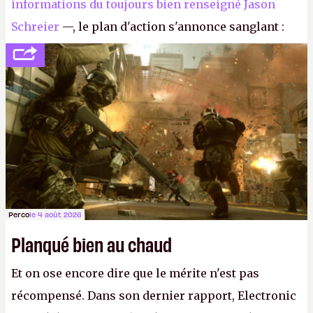
informations du toujours bien renseigné Jason
Schreier
—, le plan d'action s'annonce sanglant :
réductions de coûts drastiques, fermetures de
studios et licenciements massifs. En gros, essorer
FC
et
Battlefield
, puis virer le reste.
P.
Perco
le 4 août 2026
Planqué bien au chaud
Et on ose encore dire que le mérite n'est pas
récompensé. Dans son dernier rapport, Electronic