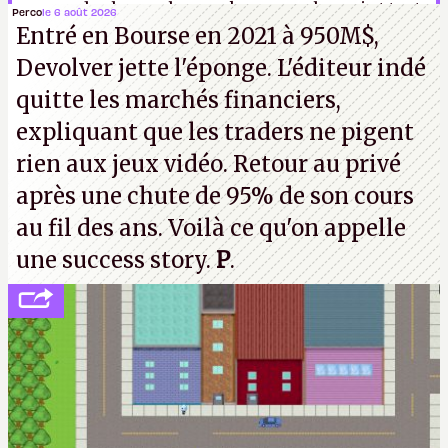
un peu de chance, le remake sera nul aussi et tout
Perco
le 6 août 2026
Entré en Bourse en 2021 à 950M$,
le monde pourra boire du champagne en se disant
Devolver jette l'éponge. L'éditeur indé
que de toute façon, il n'y a que ça.
N.M.
quitte les marchés financiers,
expliquant que les traders ne pigent
rien aux jeux vidéo. Retour au privé
après une chute de 95% de son cours
au fil des ans. Voilà ce qu'on appelle
une success story.
P
.