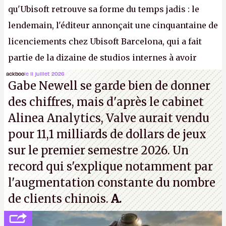
qu'Ubisoft retrouve sa forme du temps jadis : le
lendemain, l'éditeur annonçait une cinquantaine de
licenciements chez Ubisoft Barcelona, qui a fait
partie de la dizaine de studios internes à avoir
travaillé sur cet
Assassin's Creed
sous la direction
ackboo
le 11 juillet 2026
Gabe Newell se garde bien de donner
d'Ubisoft Singapour.
A.
des chiffres, mais d'après le cabinet
Alinea Analytics, Valve aurait vendu
pour 11,1 milliards de dollars de jeux
sur le premier semestre 2026. Un
record qui s'explique notamment par
l'augmentation constante du nombre
de clients chinois.
A.