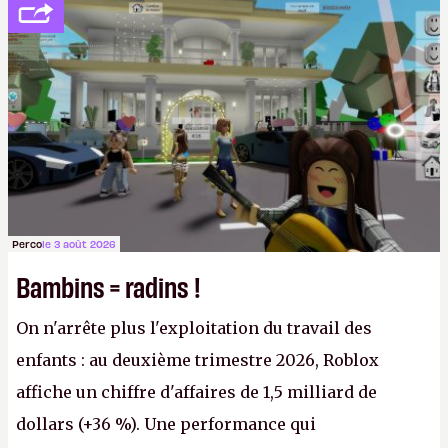
société privée, l'éditeur n'aura bientôt plus
l'obligation de publier ses bilans. Encore une
victoire pour la transparence.
P.
Perco
le 3 août 2026
Bambins = radins !
On n'arrête plus l'exploitation du travail des
enfants : au deuxième trimestre 2026, Roblox
affiche un chiffre d'affaires de 1,5 milliard de
dollars (+36 %). Une performance qui