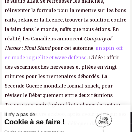
le studio allait se retrousser les manches,
réinventer la formule pour la remettre sur les bons
rails, relancer la licence, trouver la solution contre
la faim dans le monde, naïfs que nous étions. En
réalité, les Canadiens annoncent
Company of
Heroes : Final Stand
pour cet automne,
un spin-off
en mode roguelite et wave defense
. L’idée : offrir
des escarmouches nerveuses et pliées en vingt
minutes pour les trentenaires débordés. La
Seconde Guerre mondiale format snack, pour
réviser le Débarquement entre deux réunions
Teams sans avoir à gérer l'intendance de tout un
continent. Pauvre ackboo, après avoir uriné sur ses
Il n'y a pas de
Canard PC
Cookie à se faire !
bottes, Relic vient donc de déféquer dans son
Kiosque numérique