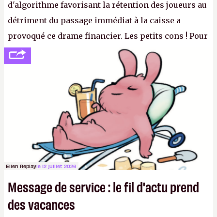
d'algorithme favorisant la rétention des joueurs au
détriment du passage immédiat à la caisse a
provoqué ce drame financier. Les petits cons ! Pour
se consoler, le PDG David Baszucki peut compter
sur le déblocage du jeu en Russie et l'explosion des
joueurs majeurs (+32 %). L'avenir appartient donc
aux adultes, qui ne sont jamais que des enfants
avec du pouvoir d'achat.
P.
Ellen Replay
le 12 juillet 2026
Message de service : le fil d'actu prend
des vacances