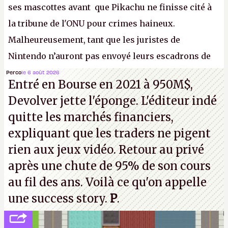
ses mascottes avant que Pikachu ne finisse cité à
la tribune de l'ONU pour crimes haineux.
Malheureusement, tant que les juristes de
Nintendo n’auront pas envoyé leurs escadrons de
la mort judiciaires pour distribuer du copyright
Perco
le 6 août 2026
Entré en Bourse en 2021 à 950M$,
strike à tour de bras, l'Oncle Sam continuera
Devolver jette l'éponge. L'éditeur indé
d'étaler sa confiture intellectuelle sur vos
quitte les marchés financiers,
souvenirs d'enfance.
P.
expliquant que les traders ne pigent
rien aux jeux vidéo. Retour au privé
après une chute de 95% de son cours
au fil des ans. Voilà ce qu'on appelle
une success story.
P
.