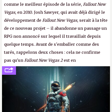
comme le meilleur épisode de la série,
Fallout New
Vegas
, en 2010. Josh Sawyer, qui avait déjà dirigé le
développement de
Fallout New Vegas
, serait à la tête
de ce nouveau projet – il abandonne un passage un
RPG non annoncé sur lequel il travaillait depuis
quelque temps. Avant de s'emballer comme des
tarés, rappelons deux choses : cela ne confirme
pas qu'un
Fallout New Vegas 2
est en
développement (pour ce que l'on sait, ils bossent
peut-être sur
Fallout Football
ou
Fallout vs. Les
Lapins Crétins)
et l'Obsidian d'aujourd'hui n'est plus
le même studio qu'il y a 15 ans. Mais bon, OK, on
peut commencer à fantasmer.
A.