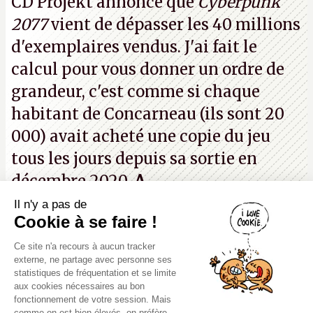
CD Projekt annonce que
Cyberpunk
prochaines victimes, puisque Microsoft a confirmé
2077
vient de dépasser les 40 millions
vouloir se séparer du studio.
A.
d'exemplaires vendus. J'ai fait le
calcul pour vous donner un ordre de
grandeur, c'est comme si chaque
habitant de Concarneau (ils sont 20
000) avait acheté une copie du jeu
tous les jours depuis sa sortie en
décembre 2020.
A.
Il n'y a pas de
Canard PC
Cookie à se faire !
Kiosque numérique
Ce site n'a recours à aucun tracker
Boutique
externe, ne partage avec personne ses
statistiques de fréquentation et se limite
aux cookies nécessaires au bon
fonctionnement de votre session. Mais
comme on est bien élevés, on préfère