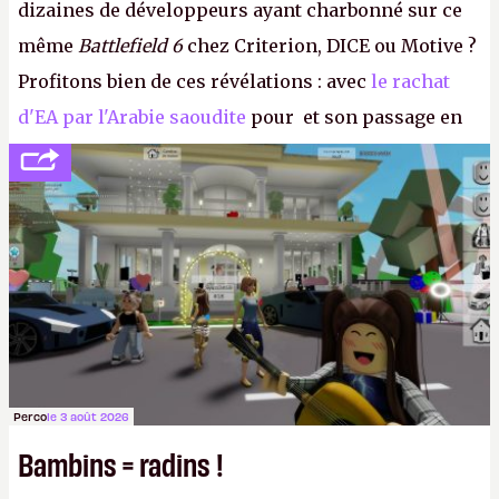
dizaines de développeurs ayant charbonné sur ce
même
Battlefield 6
chez Criterion, DICE ou Motive ?
Profitons bien de ces révélations : avec
le rachat
d'EA par l'Arabie saoudite
pour et son passage en
société privée, l'éditeur n'aura bientôt plus
l'obligation de publier ses bilans. Encore une
victoire pour la transparence.
P.
Perco
le 3 août 2026
Bambins = radins !