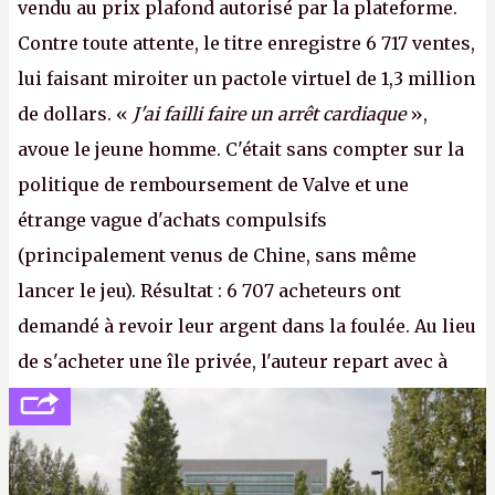
vendu au prix plafond autorisé par la plateforme.
Contre toute attente, le titre enregistre 6 717 ventes,
lui faisant miroiter un pactole virtuel de 1,3 million
de dollars. «
J'ai failli faire un arrêt cardiaque
»,
avoue le jeune homme. C'était sans compter sur la
politique de remboursement de Valve et une
étrange vague d'achats compulsifs
(principalement venus de Chine, sans même
lancer le jeu). Résultat : 6 707 acheteurs ont
demandé à revoir leur argent dans la foulée. Au lieu
de s'acheter une île privée, l'auteur repart avec à
peine 2 000 dollars en poche. C'est toujours plus
cher payé que le temps passé à dev, mais ça
apprendra aux petits malins qu'on ne braque pas