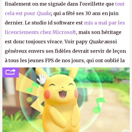
finalement on me signale dans l'oreillette que
tout
cela est pour
Quake
,
qui a fêté ses 30 ans en juin
dernier. Le studio id software est
mis a mal par les
licenciements chez Microsoft
, mais son héritage
est donc toujours vivace. Voir papy
Quake
aussi
généreux envers ses fidèles devrait servir de leçon
à tous les jeunes FPS de nos jours, qui ont oublié la
politesse et le respect envers leurs joueurs et les
anciens. Il leur faudrait une bonne guerre des
consoles à ces petits cons !
P.