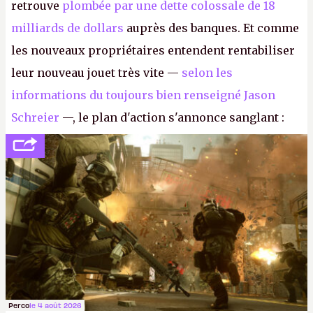
retrouve
plombée par une dette colossale de 18
milliards de dollars
auprès des banques. Et comme
les nouveaux propriétaires entendent rentabiliser
leur nouveau jouet très vite —
selon les
informations du toujours bien renseigné Jason
Schreier
—, le plan d'action s'annonce sanglant :
réductions de coûts drastiques, fermetures de
studios et licenciements massifs. En gros, essorer
FC
et
Battlefield
, puis virer le reste.
P.
Perco
le 4 août 2026