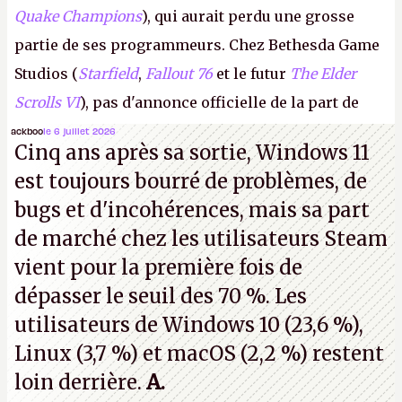
Quake Champions
), qui aurait perdu une grosse
partie de ses programmeurs. Chez Bethesda Game
Studios (
Starfield
,
Fallout 76
et le futur
The Elder
Scrolls VI
), pas d'annonce officielle de la part de
Microsoft, mais le syndicat des employés confirme
ackboo
le 6 juillet 2026
Cinq ans après sa sortie, Windows 11
de nombreux licenciements.
A.
est toujours bourré de problèmes, de
bugs et d'incohérences, mais sa part
de marché chez les utilisateurs Steam
vient pour la première fois de
dépasser le seuil des 70 %. Les
utilisateurs de Windows 10 (23,6 %),
Linux (3,7 %) et macOS (2,2 %) restent
loin derrière.
A.