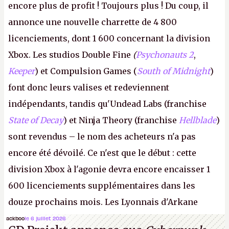
encore plus de profit ! Toujours plus ! Du coup, il
annonce une nouvelle charrette de 4 800
licenciements, dont 1 600 concernant la division
Xbox. Les studios Double Fine
(
Psychonauts 2
,
Keeper
) et Compulsion Games (
South of Midnight
)
font donc leurs valises et redeviennent
indépendants, tandis qu'Undead Labs (franchise
State of Decay
) et Ninja Theory (franchise
Hellblade
)
sont revendus – le nom des acheteurs n'a pas
encore été dévoilé. Ce n'est que le début : cette
division Xbox à l'agonie devra encore encaisser 1
600 licenciements supplémentaires dans les
douze prochains mois. Les Lyonnais d'Arkane
(Dishonored,
Deathloop
) pourraient faire partie des
ackboo
le 6 juillet 2026