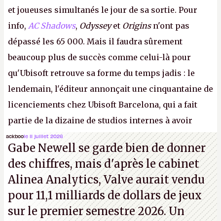
et joueuses simultanés le jour de sa sortie. Pour
info,
AC Shadows
,
Odyssey
et
Origins
n'ont pas
dépassé les 65 000. Mais il faudra sûrement
beaucoup plus de succès comme celui-là pour
qu'Ubisoft retrouve sa forme du temps jadis : le
lendemain, l'éditeur annonçait une cinquantaine de
licenciements chez Ubisoft Barcelona, qui a fait
partie de la dizaine de studios internes à avoir
travaillé sur cet
Assassin's Creed
sous la direction
ackboo
le 11 juillet 2026
Gabe Newell se garde bien de donner
d'Ubisoft Singapour.
A.
des chiffres, mais d'après le cabinet
Alinea Analytics, Valve aurait vendu
pour 11,1 milliards de dollars de jeux
sur le premier semestre 2026. Un